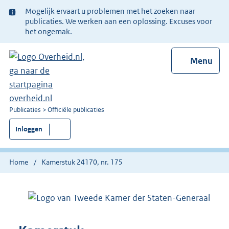
Ter
Mogelijk ervaart u problemen met het zoeken naar
informatie:
publicaties. We werken aan een oplossing. Excuses voor
het ongemak.
Menu
U
Publicaties
Officiële publicaties
bent
Inloggen
nu
hier:
Home
Kamerstuk 24170, nr. 175