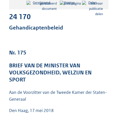
Gerelateerd
Printen
Delen
s
t
24 170
a
n
d
Gehandicaptenbeleid
s
g
r
o
Nr. 175
o
t
t
BRIEF VAN DE MINISTER VAN
e
VOLKSGEZONDHEID, WELZIJN EN
:
3
SPORT
6
K
Aan de Voorzitter van de Tweede Kamer der Staten-
b
Generaal
Den Haag, 17 mei 2018