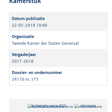
Kamerstuk
22-05-2018 10:40
Tweede Kamer der Staten-Generaal
2017-2018
24170 nr. 175
Authentieke versie (PDF)
b
Informatie
e