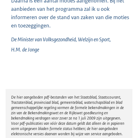
Daarna is een aantal moties aangenomen. Bij het
aanbieden van het programma zal ik u ook
informeren over de stand van zaken van die moties
en toezeggingen.
De Minister van Volksgezondheid, Welzijn en Sport,
H.M. de
Jonge
Disclaimer
De hier aangeboden pdf-bestanden van het Staatsblad, Staatscourant,
Tractatenblad, provinciaal blad, gemeenteblad, waterschapsblad en blad
gemeenschappelijke regeling vormen de formele bekendmakingen in de
zin van de Bekendmakingswet en de Rijkswet goedkeuring en
bekendmaking verdragen voor zover ze na 1 juli 2009 zijn uitgegeven.
Voor pdf-publicaties van vóór deze datum geldt dat alleen de in papieren
vorm uitgegeven bladen formele status hebben; de hier aangeboden
elektronische versies daarvan worden bij wijze van service aangeboden.