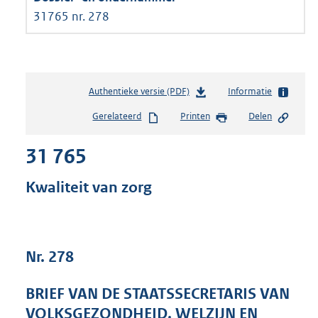
31765 nr. 278
Authentieke versie (PDF)
b
Informatie
e
Gerelateerd
Printen
Delen
s
t
31 765
a
n
d
Kwaliteit van zorg
s
g
r
o
Nr. 278
o
t
t
BRIEF VAN DE STAATSSECRETARIS VAN
e
VOLKSGEZONDHEID, WELZIJN EN
: