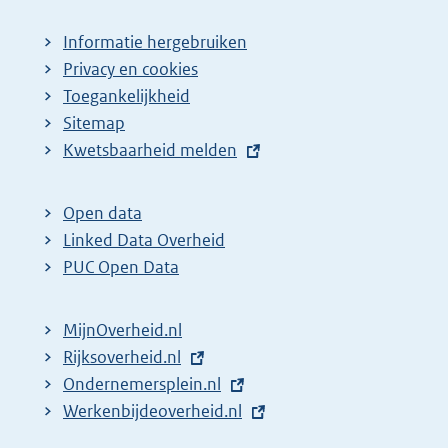
Informatie hergebruiken
Privacy en cookies
Toegankelijkheid
Sitemap
E
Kwetsbaarheid melden
x
t
Open data
e
Linked Data Overheid
r
PUC Open Data
n
e
MijnOverheid.nl
l
E
Rijksoverheid.nl
i
x
E
Ondernemersplein.nl
n
t
x
E
Werkenbijdeoverheid.nl
k
e
t
x
: