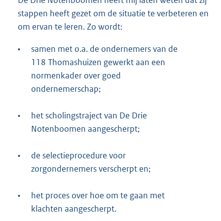
De Drie Notenboomen heeft mij laten weten dat zij
stappen heeft gezet om de situatie te verbeteren en
om ervan te leren. Zo wordt:
•
samen met o.a. de ondernemers van de
118 Thomashuizen gewerkt aan een
normenkader over goed
ondernemerschap;
•
het scholingstraject van De Drie
Notenboomen aangescherpt;
•
de selectieprocedure voor
zorgondernemers verscherpt en;
•
het proces over hoe om te gaan met
klachten aangescherpt.