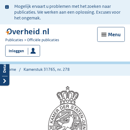
Ter
Mogelijk ervaart u problemen met het zoeken naar
informatie:
publicaties. We werken aan een oplossing. Excuses voor
het ongemak.
Menu
U
Publicaties
Officiële publicaties
bent
Inloggen
nu
hier:
Home
Kamerstuk 31765, nr. 278