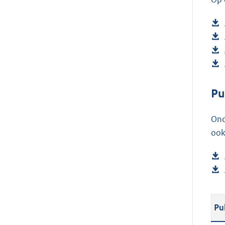
Pu
Ond
ook
Pu