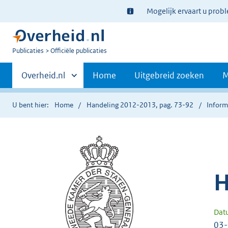
Ter
Mogelijk ervaart u prob
informatie:
U
Publicaties
Officiële publicaties
bent
Primaire
nu
Andere
Overheid.nl
Home
Uitgebreid zoeken
M
hier:
sites
navigatie
binnen
U bent hier:
Home
Handeling 2012-2013, pag. 73-92
Inform
H
Dat
03