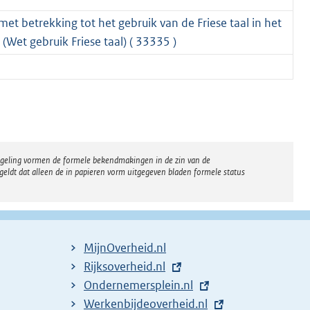
et betrekking tot het gebruik van de Friese taal in het
 (Wet gebruik Friese taal) ( 33335 )
regeling vormen de formele bekendmakingen in de zin van de
eldt dat alleen de in papieren vorm uitgegeven bladen formele status
MijnOverheid.nl
E
Rijksoverheid.nl
x
E
Ondernemersplein.nl
t
x
E
Werkenbijdeoverheid.nl