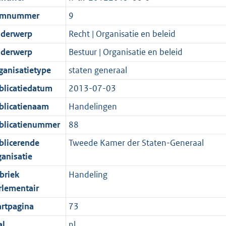
emnummer
9
derwerp
Recht | Organisatie en beleid
derwerp
Bestuur | Organisatie en beleid
ganisatietype
staten generaal
blicatiedatum
2013-07-03
blicatienaam
Handelingen
blicatienummer
88
blicerende
Tweede Kamer der Staten-Generaal
ganisatie
briek
Handeling
rlementair
artpagina
73
al
nl