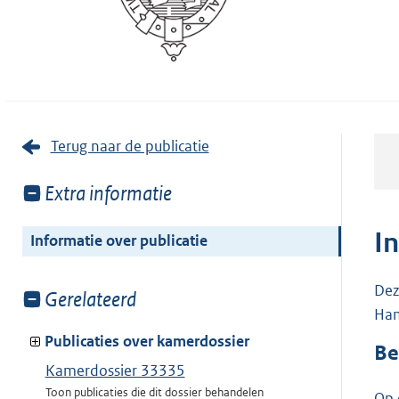
Terug naar de publicatie
Toon
Extra informatie
meer
van:
I
Informatie over publicatie
Dez
Toon
Gerelateerd
Han
meer
van:
Publicaties over kamerdossier
Be
Kamerdossier 33335
Toon publicaties die dit dossier behandelen
Op 