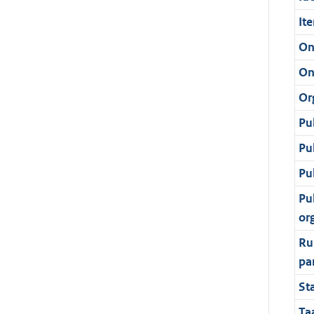
It
On
On
Or
Pu
Pu
Pu
Pu
or
Ru
pa
St
Ta