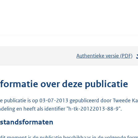
Authentieke versie (PDF)
b
e
s
t
nformatie over deze publicatie
a
n
e publicatie is op 03-07-2013 gepubliceerd door Tweede Kam
d
deling en heeft als identifier "h-tk-20122013-88-9".
s
standsformaten
g
r
dit moment is de publicatie beschikbaar in de volgende for