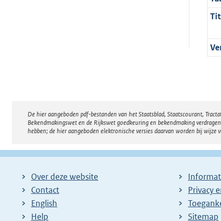
Tit
Ve
De hier aangeboden pdf-bestanden van het Staatsblad, Staatscourant, Tract
Disclaimer
Bekendmakingswet en de Rijkswet goedkeuring en bekendmaking verdragen voor
hebben; de hier aangeboden elektronische versies daarvan worden bij wijze 
Over deze website
Informat
Contact
Privacy 
English
Toeganke
Help
Sitemap