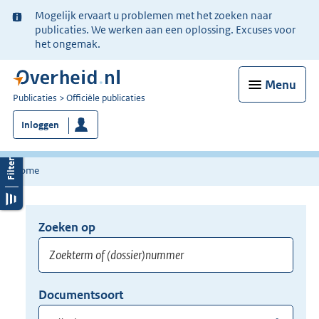
Ter
Mogelijk ervaart u problemen met het zoeken naar
informatie:
publicaties. We werken aan een oplossing. Excuses voor
het ongemak.
Menu
U
Publicaties
Officiële publicaties
bent
Inloggen
nu
hier:
Home
Zoeken op
Opnieuw
zoeken:
Zoekterm
Vul
Documentsoort
of
hier
Gebruik