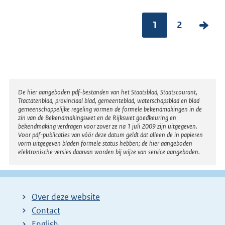
1
2
V
o
l
g
e
Disclaimer
De hier aangeboden pdf-bestanden van het Staatsblad, Staatscourant,
n
Tractatenblad, provinciaal blad, gemeenteblad, waterschapsblad en blad
gemeenschappelijke regeling vormen de formele bekendmakingen in de
d
zin van de Bekendmakingswet en de Rijkswet goedkeuring en
bekendmaking verdragen voor zover ze na 1 juli 2009 zijn uitgegeven.
e
Voor pdf-publicaties van vóór deze datum geldt dat alleen de in papieren
vorm uitgegeven bladen formele status hebben; de hier aangeboden
p
elektronische versies daarvan worden bij wijze van service aangeboden.
a
g
i
Over deze website
n
Contact
a
English