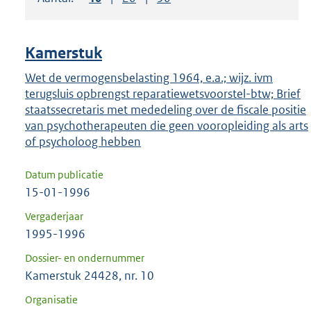
om
ENTER
om
Kamerstuk
uw
keuze
Wet de vermogensbelasting 1964, e.a.; wijz. ivm
terugsluis opbrengst reparatiewetsvoorstel-btw; Brief
te
staatssecretaris met mededeling over de fiscale positie
bevestigen.
van psychotherapeuten die geen vooropleiding als arts
of psycholoog hebben
Datum publicatie
15-01-1996
Vergaderjaar
1995-1996
Dossier- en ondernummer
Kamerstuk 24428, nr. 10
Organisatie