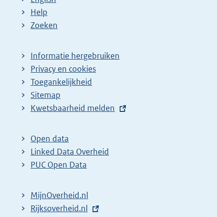
Help
Zoeken
Informatie hergebruiken
Privacy en cookies
Toegankelijkheid
Sitemap
E
Kwetsbaarheid melden
x
t
Open data
e
Linked Data Overheid
r
PUC Open Data
n
e
MijnOverheid.nl
l
E
Rijksoverheid.nl
i