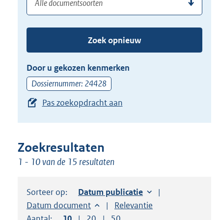
(dossier)nummer
uw
de
zoekterm
TAB
of
toets,
Zoek opnieuw
(dossier)nummer
of
in
de
Door u gekozen kenmerken
pijl
Dossiernummer: 24428
beneden
Pas zoekopdracht aan
toets
om
toegang
te
Zoekresultaten
krijgen
1 - 10 van de 15 resultaten
tot
de
Sorteer op:
Sorteer op:
Datum publicatie
suggesties.
Sorteer op:
Datum document
Sorteer op:
Relevantie
Druk
Aantal:
Toon
10
resultaten per pagina
Toon
20
resultaten per pagina
Toon
50
resultaten per pagina