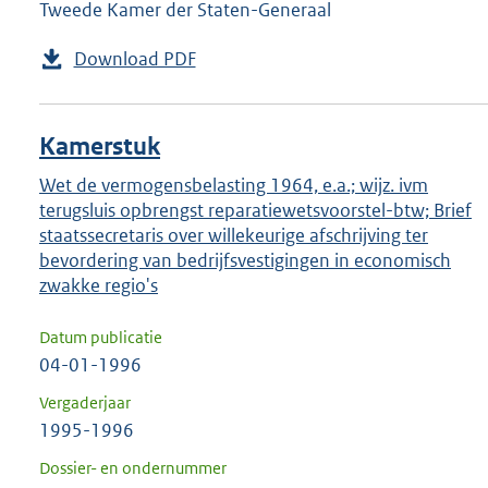
Tweede Kamer der Staten-Generaal
Download PDF
Kamerstuk
Wet de vermogensbelasting 1964, e.a.; wijz. ivm
terugsluis opbrengst reparatiewetsvoorstel-btw; Brief
staatssecretaris over willekeurige afschrijving ter
bevordering van bedrijfsvestigingen in economisch
zwakke regio's
Datum publicatie
04-01-1996
Vergaderjaar
1995-1996
Dossier- en ondernummer