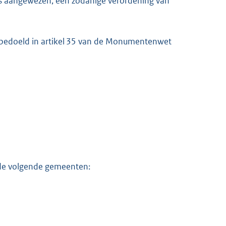
s aangewezen, een zodanige verordening van
 bedoeld in artikel 35 van de Monumentenwet
p de volgende gemeenten: