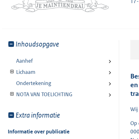
17-
Toon
Inhoudsopgave
meer
van:
Aanhef
Lichaam
Be
Ondertekening
en
tr
NOTA VAN TOELICHTING
Wij
Toon
Extra informatie
meer
Op 
van:
Informatie over publicatie
000