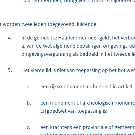
Haarlemmermeer, Hoogeveen, Hulst, Schijndel en 
r worden twee leden toegevoegd, luidende:
4.
In de gemeente Haarlemmermeer geldt het verbod, g
a, van de Wet algemene bepalingen omgevingsrech
omgevingsvergunning als bedoeld in het tweede lid
5.
Het vierde lid is niet van toepassing op het bouwe
a.
een rijksmonument als bedoeld in artikel 
b.
een monument of archeologisch monument w
Erfgoedwet van toepassing is;
c.
een krachtens een provinciale of gemee