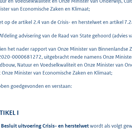
uur en Voedselkwaliteit en Onze Minister van Onderwijs, C
o
ister van Economische Zaken en Klimaat;
t
t
et op de artikel 2.4 van de Crisis- en herstelwet en artikel 7
e
:
Afdeling advisering van de Raad van State gehoord (advies v
8
ien het nader rapport van Onze Minister van Binnenlandse Z
7
 2020-0000681272, uitgebracht mede namens Onze Minister v
K
dbouw, Natuur en Voedselkwaliteit en Onze Minister van On
b
 Onze Minister van Economische Zaken en Klimaat;
ben goedgevonden en verstaan:
TIKEL I
t
Besluit uitvoering Crisis- en herstelwet
wordt als volgt gewi