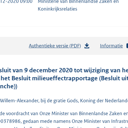
12-2020 09:00
Ministerie van Binnenlandse Zaken en
Koninkrijksrelaties
Authentieke versie (PDF)
b
Informatie
e
s
t
sluit van 9 december 2020 tot wijziging van het
a
 het Besluit milieueffectrapportage (Besluit ui
n
anche))
d
s
 Willem-Alexander, bij de gratie Gods, Koning der Nederlande
g
de voordracht van Onze Minister van Binnenlandse Zaken en K
r
0378986, gedaan mede namens Onze Minister van Infrastruc
o