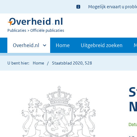
Ter
Mogelijk ervaart u prob
informatie:
U
Publicaties
Officiële publicaties
bent
Primaire
nu
Andere
Overheid.nl
Home
Uitgebreid zoeken
M
hier:
sites
navigatie
binnen
U bent hier:
Home
Staatsblad 2020, 528
S
N
Dat