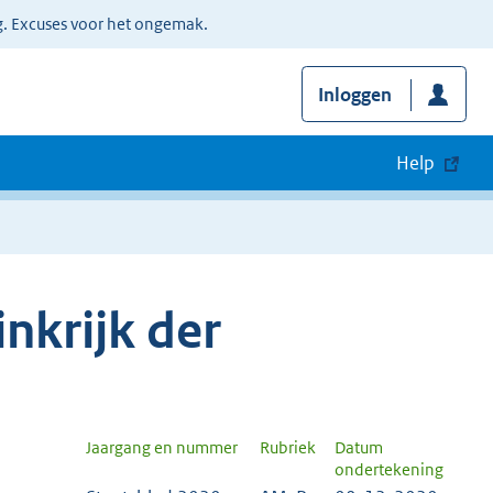
g. Excuses voor het ongemak.
Inloggen
Help
nkrijk der
Jaargang en nummer
Rubriek
Datum
ondertekening