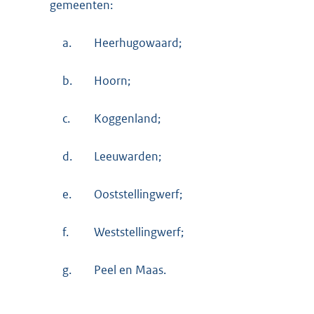
gemeenten:
a.
Heerhugowaard;
b.
Hoorn;
c.
Koggenland;
d.
Leeuwarden;
e.
Ooststellingwerf;
f.
Weststellingwerf;
g.
Peel en Maas.