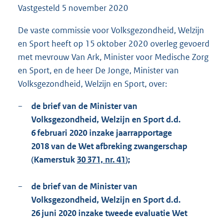
Vastgesteld
5 november 2020
2
0
1
De vaste commissie voor Volksgezondheid, Welzijn
K
en Sport heeft op 15 oktober 2020 overleg gevoerd
b
met mevrouw Van Ark, Minister voor Medische Zorg
en Sport, en de heer De Jonge, Minister van
Volksgezondheid, Welzijn en Sport, over:
−
de brief van de Minister van
Volksgezondheid, Welzijn en Sport d.d.
6 februari 2020 inzake jaarrapportage
2018 van de Wet afbreking zwangerschap
(Kamerstuk
30 371, nr. 41
);
−
de brief van de Minister van
Volksgezondheid, Welzijn en Sport d.d.
26 juni 2020 inzake tweede evaluatie Wet