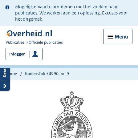
Ter
Mogelijk ervaart u problemen met het zoeken naar
informatie:
publicaties. We werken aan een oplossing. Excuses voor
het ongemak.
Menu
U
Publicaties
Officiële publicaties
bent
Inloggen
nu
hier:
Home
Kamerstuk 34990, nr. 9