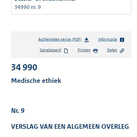
34990 nr. 9
Authentieke versie (PDF)
b
Informatie
e
Gerelateerd
Printen
Delen
s
t
34 990
a
n
d
Medische ethiek
s
g
r
o
Nr. 9
o
t
t
VERSLAG VAN EEN ALGEMEEN OVERLEG
e
: