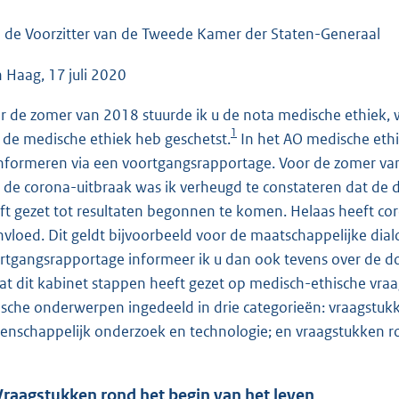
o
o
 de Voorzitter van de Tweede Kamer der Staten-Generaal
t
 Haag, 17 juli 2020
t
e
r de zomer van 2018 stuurde ik u de nota medische ethiek, 
:
1
 de medische ethiek heb geschetst.
In het AO medische ethi
7
informeren via een voortgangsrapportage. Voor de zomer va
6
 de corona-uitbraak was ik verheugd te constateren dat de d
K
ft gezet tot resultaten begonnen te komen. Helaas heeft 
b
nvloed. Dit geldt bijvoorbeeld voor de maatschappelijke dial
rtgangsrapportage informeer ik u dan ook tevens over de 
dat dit kabinet stappen heeft gezet op medisch-ethische vra
ische onderwerpen ingedeeld in drie categorieën: vraagstuk
enschappelijk onderzoek en technologie; en vraagstukken ro
Vraagstukken rond het begin van het leven