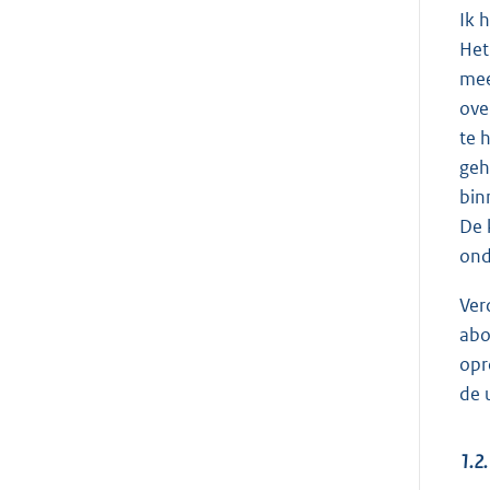
Ik 
Het
mee
ove
te 
geh
bin
De 
ond
Ver
abo
opr
de 
1.2.