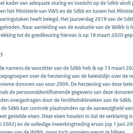
het kader van adequate sturing en toezicht op de Sdkb vindt 
sen het Ministerie van VWS en de Sdkb en tussen het Minist
voeringstaken heeft belegd. Het jaarverslag 2019 van de Sdk
geboden. Naar aanleiding van de evaluatie van de Wdkb is h
rekking tot de goedkeuring hiervan is op 18 maart 2020 gepu
 3
e namens de voorzitter van de Sdkb heb ik op 13 maart 2020 
oepsgroepen over de herziening van de beleidslijn over de 
nieme donoren van voor 2004. De herziening van deze belei
nals de persoonsidentificerende gegevens van deze donoren, 
den overgedragen door de fertiliteitsklinieken aan de Sdkb
 de Sdkb kan controle plaatsvinden op de aanwezigheid van
wet gestelde eisen. Deze eisen houden in dat de verklaring i
i 2002) en de volledige inwerkingtreding ervan (op 1 juni 200
omen van de Wdkb, maar toch anoniem wenst te blijven.