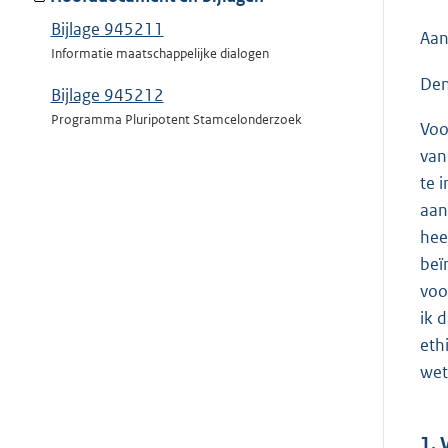
Bijlage 945211
Aan
Informatie maatschappelijke dialogen
Den
Bijlage 945212
Programma Pluripotent Stamcelonderzoek
Voo
van
te 
aan
hee
beï
voo
ik 
eth
wet
1. 