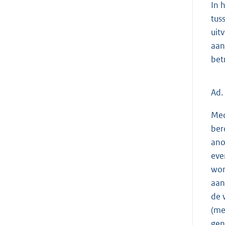
In 
tus
uit
aan
bet
Ad.
Med
ber
ano
eve
wor
aan
de 
(me
gen