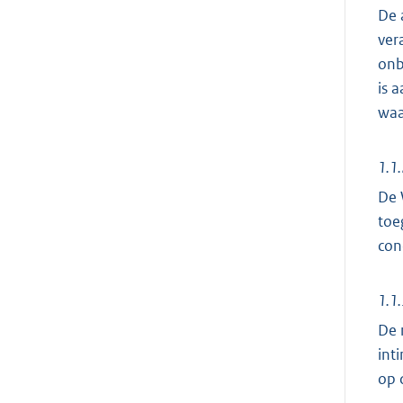
De 
ver
onb
is 
waa
1.1.
De 
toe
con
1.1.
De 
int
op 