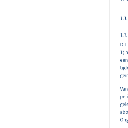
1.1.
1.1.
Dit
1) 
een
tij
geï
Van
per
gel
abo
Ong