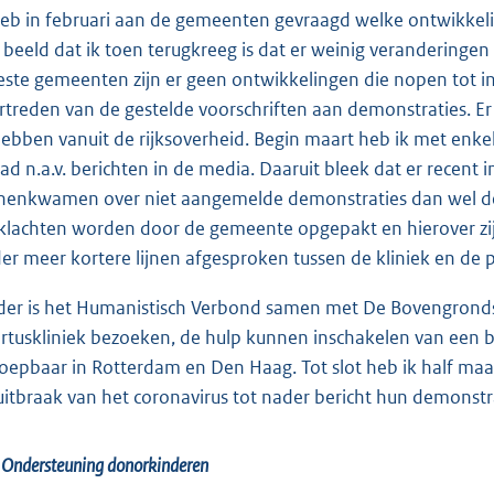
heb in februari aan de gemeenten gevraagd welke ontwikkelin
 beeld dat ik toen terugkreeg is dat er weinig veranderingen
ste gemeenten zijn er geen ontwikkelingen die nopen tot ingr
rtreden van de gestelde voorschriften aan demonstraties. 
hebben vanuit de rijksoverheid. Begin maart heb ik met enk
ad n.a.v. berichten in de media. Daaruit bleek dat er recen
nenkwamen over niet aangemelde demonstraties dan wel de
klachten worden door de gemeente opgepakt en hierover zij
er meer kortere lijnen afgesproken tussen de kliniek en de po
der is het Humanistisch Verbond samen met De Bovengrondse 
rtuskliniek bezoeken, de hulp kunnen inschakelen van een bu
oepbaar in Rotterdam en Den Haag. Tot slot heb ik half ma
uitbraak van het coronavirus tot nader bericht hun demonstr
 Ondersteuning donorkinderen