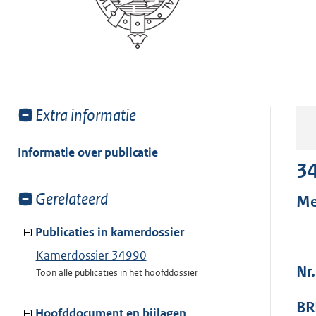
Toon
Extra informatie
meer
van:
Informatie over publicatie
3
Toon
Gerelateerd
Me
meer
van:
Publicaties in kamerdossier
Kamerdossier 34990
Nr.
Toon alle publicaties in het hoofddossier
BR
Hoofddocument en bijlagen