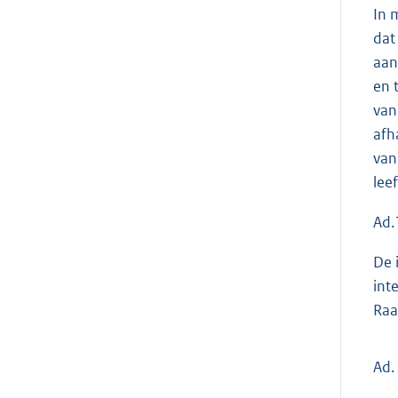
In 
dat
aan
en 
van
afh
van
lee
Ad.
De 
int
Raa
Ad.