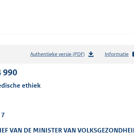
Authentieke versie (PDF)
b
Informatie
e
s
4 990
t
dische ethiek
a
n
d
s
 7
g
r
IEF VAN DE MINISTER VAN VOLKSGEZONDHEI