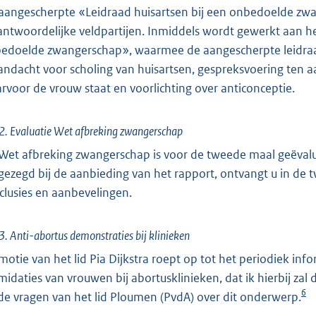
aangescherpte «Leidraad huisartsen bij een onbedoelde zwa
antwoordelijke veldpartijen. Inmiddels wordt gewerkt aan h
edoelde zwangerschap», waarmee de aangescherpte leidraad 
aandacht voor scholing van huisartsen, gespreksvoering te
rvoor de vrouw staat en voorlichting over anticonceptie.
2. Evaluatie Wet afbreking zwangerschap
Wet afbreking zwangerschap is voor de tweede maal geëvalue
gezegd bij de aanbieding van het rapport, ontvangt u in de
clusies en aanbevelingen.
3. Anti-abortus demonstraties bij klinieken
motie van het lid Pia Dijkstra roept op tot het periodiek 
imidaties van vrouwen bij abortusklinieken, dat ik hierbij zal 
6
de vragen van het lid Ploumen (PvdA) over dit onderwerp.