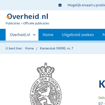
Ter
Mogelijk ervaart u prob
informatie:
U
Publicaties
Officiële publicaties
bent
Primaire
nu
Andere
Overheid.nl
Home
Uitgebreid zoeken
M
hier:
sites
navigatie
binnen
U bent hier:
Home
Kamerstuk 34990, nr. 7
K
Dat
07-