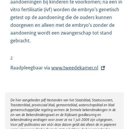
aandoeningen bij kinderen te voorkomen; na een in
vitro fertilisatie (ivf) worden de embryo’s genetisch
getest op de aandoening die de ouders kunnen
doorgeven en alleen met de embryo’s zonder de
aandoening wordt een zwangerschap tot stand
gebracht.
2
Raadpleegbaar via
E
www.tweedekamer.nl
x
t
e
r
Disclaimer
De hier aangeboden pdf-bestanden van het Staatsblad, Staatscourant,
Tractatenblad, provinciaal blad, gemeenteblad, waterschapsblad en blad
n
gemeenschappelijke regeling vormen de formele bekendmakingen in de
e
zin van de Bekendmakingswet en de Rijkswet goedkeuring en
bekendmaking verdragen voor zover ze na 1 juli 2009 zijn uitgegeven.
l
Voor pdf-publicaties van vóór deze datum geldt dat alleen de in papieren