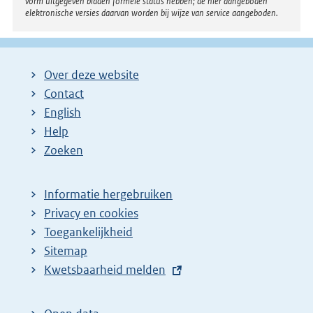
i
vorm uitgegeven bladen formele status hebben; de hier aangeboden
elektronische versies daarvan worden bij wijze van service aangeboden.
n
k
:
Over deze website
Contact
English
Help
Zoeken
Informatie hergebruiken
Privacy en cookies
Toegankelijkheid
Sitemap
E
Kwetsbaarheid melden
x
t