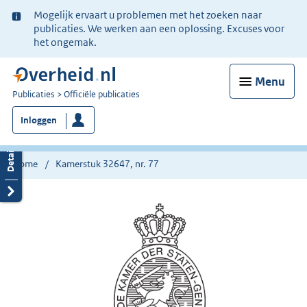
Ter
Mogelijk ervaart u problemen met het zoeken naar
informatie:
publicaties. We werken aan een oplossing. Excuses voor
het ongemak.
Menu
U
Publicaties
Officiële publicaties
bent
Inloggen
nu
hier:
Home
Kamerstuk 32647, nr. 77