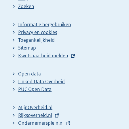
Zoeken
Informatie hergebruiken
Privacy en cookies
Toegankelijkheid
Sitemap
E
Kwetsbaarheid melden
x
t
Open data
e
Linked Data Overheid
r
PUC Open Data
n
e
MijnOverheid.nl
l
E
Rijksoverheid.nl
i
x
E
Ondernemersplein.nl
n