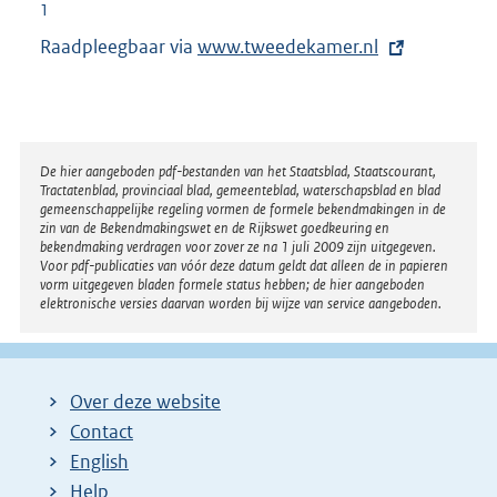
1
Raadpleegbaar via
E
www.tweedekamer.nl
x
t
e
r
Disclaimer
De hier aangeboden pdf-bestanden van het Staatsblad, Staatscourant,
Tractatenblad, provinciaal blad, gemeenteblad, waterschapsblad en blad
n
gemeenschappelijke regeling vormen de formele bekendmakingen in de
e
zin van de Bekendmakingswet en de Rijkswet goedkeuring en
bekendmaking verdragen voor zover ze na 1 juli 2009 zijn uitgegeven.
l
Voor pdf-publicaties van vóór deze datum geldt dat alleen de in papieren
i
vorm uitgegeven bladen formele status hebben; de hier aangeboden
elektronische versies daarvan worden bij wijze van service aangeboden.
n
k
:
Over deze website
Contact
English
Help