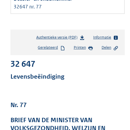
32647 nr. 77
Authentieke versie (PDF)
b
Informatie
e
Gerelateerd
Printen
Delen
s
t
32 647
a
n
d
Levensbeëindiging
s
g
r
o
Nr. 77
o
t
t
BRIEF VAN DE MINISTER VAN
e
VOLKSGEZONDHEID, WELZIJN EN
: