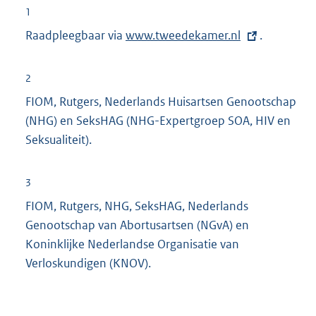
1
Raadpleegbaar via
E
www.tweedekamer.nl
.
x
t
2
e
FIOM, Rutgers, Nederlands Huisartsen Genootschap
r
(NHG) en SeksHAG (NHG-Expertgroep SOA, HIV en
n
Seksualiteit).
e
l
3
i
FIOM, Rutgers, NHG, SeksHAG, Nederlands
n
Genootschap van Abortusartsen (NGvA) en
k
Koninklijke Nederlandse Organisatie van
:
Verloskundigen (KNOV).