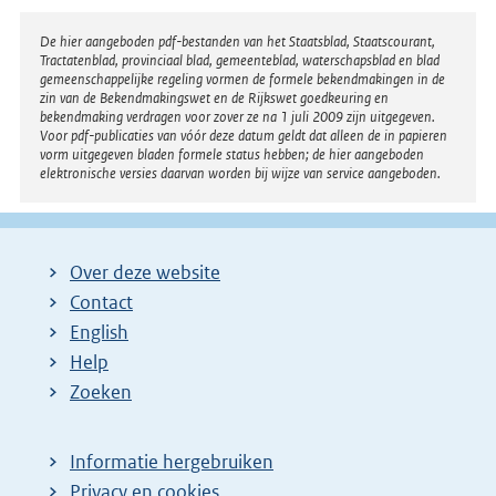
Disclaimer
De hier aangeboden pdf-bestanden van het Staatsblad, Staatscourant,
Tractatenblad, provinciaal blad, gemeenteblad, waterschapsblad en blad
gemeenschappelijke regeling vormen de formele bekendmakingen in de
zin van de Bekendmakingswet en de Rijkswet goedkeuring en
bekendmaking verdragen voor zover ze na 1 juli 2009 zijn uitgegeven.
Voor pdf-publicaties van vóór deze datum geldt dat alleen de in papieren
vorm uitgegeven bladen formele status hebben; de hier aangeboden
elektronische versies daarvan worden bij wijze van service aangeboden.
Over deze website
Contact
English
Help
Zoeken
Informatie hergebruiken
Privacy en cookies