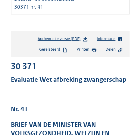
30371 nr. 41
Authentieke versie (PDF)
b
Informatie
e
Gerelateerd
Printen
Delen
s
t
30 371
a
n
d
Evaluatie Wet afbreking zwangerschap
s
g
r
o
Nr. 41
o
t
t
BRIEF VAN DE MINISTER VAN
e
VOLKSGEZONDHEID, WELZIJN EN
: