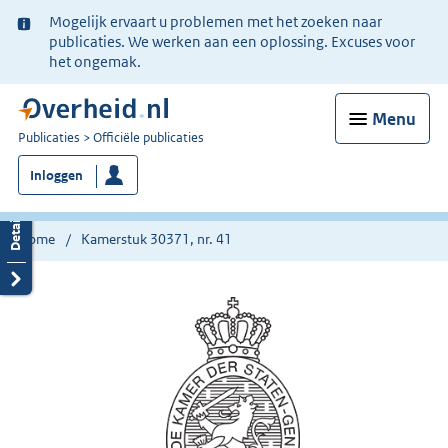
Ter
Mogelijk ervaart u problemen met het zoeken naar
informatie:
publicaties. We werken aan een oplossing. Excuses voor
het ongemak.
Menu
U
Publicaties
Officiële publicaties
bent
Inloggen
nu
hier:
Home
Kamerstuk 30371, nr. 41