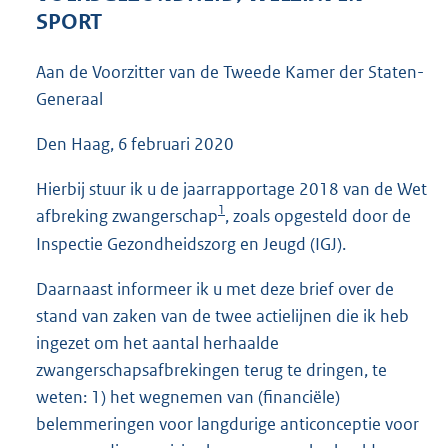
4
SPORT
7
K
Aan de Voorzitter van de Tweede Kamer der Staten-
b
Generaal
Den Haag, 6 februari 2020
Hierbij stuur ik u de jaarrapportage 2018 van de Wet
1
afbreking zwangerschap
, zoals opgesteld door de
Inspectie Gezondheidszorg en Jeugd (IGJ).
Daarnaast informeer ik u met deze brief over de
stand van zaken van de twee actielijnen die ik heb
ingezet om het aantal herhaalde
zwangerschapsafbrekingen terug te dringen, te
weten: 1) het wegnemen van (financiële)
belemmeringen voor langdurige anticonceptie voor