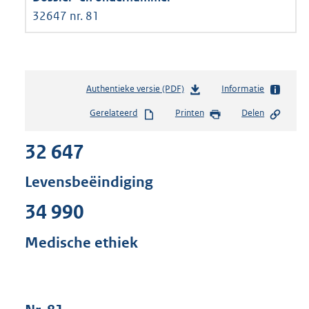
32647 nr. 81
Authentieke versie (PDF)
b
Informatie
e
Gerelateerd
Printen
Delen
s
t
32 647
a
n
d
Levensbeëindiging
s
g
34 990
r
o
Medische ethiek
o
t
t
e
: