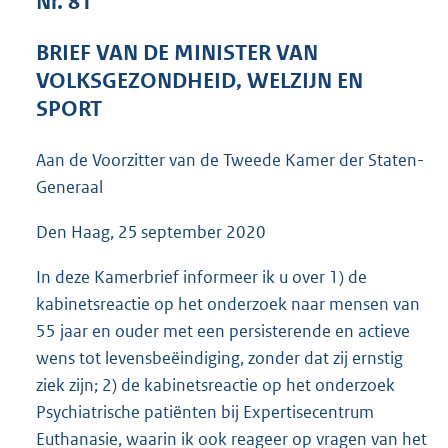
Nr. 81
9
0
BRIEF VAN DE MINISTER VAN
K
VOLKSGEZONDHEID, WELZIJN EN
b
SPORT
Aan de Voorzitter van de Tweede Kamer der Staten-
Generaal
Den Haag, 25 september 2020
In deze Kamerbrief informeer ik u over 1) de
kabinetsreactie op het onderzoek naar mensen van
55 jaar en ouder met een persisterende en actieve
wens tot levensbeëindiging, zonder dat zij ernstig
ziek zijn; 2) de kabinetsreactie op het onderzoek
Psychiatrische patiënten bij Expertisecentrum
Euthanasie, waarin ik ook reageer op vragen van het