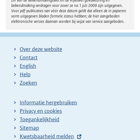
zin van de Bekendmakingswet en de Rijkswet goedkeuring en
bekendmaking verdragen voor zover ze na 1 juli 2009 zijn uitgegeven.
Voor pdf-publicaties van vóór deze datum geldt dat alleen de in papieren
vorm uitgegeven bladen formele status hebben; de hier aangeboden
elektronische versies daarvan worden bij wijze van service aangeboden.
Over deze website
Contact
English
Help
Zoeken
Informatie hergebruiken
Privacy en cookies
Toegankelijkheid
Sitemap
E
Kwetsbaarheid melden