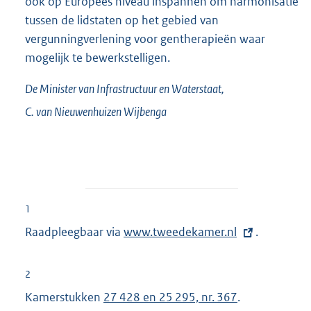
ook op Europees niveau inspannen om harmonisatie
tussen de lidstaten op het gebied van
vergunningverlening voor gentherapieën waar
mogelijk te bewerkstelligen.
De Minister van Infrastructuur en Waterstaat,
C. van
Nieuwenhuizen Wijbenga
1
Raadpleegbaar via
E
www.tweedekamer.nl
.
x
t
2
e
Kamerstukken
27 428 en 25 295, nr. 367
.
r