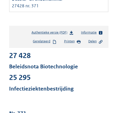
27428 nr. 371
Authentieke versie (PDF)
b
Informatie
e
Gerelateerd
Printen
Delen
s
t
27 428
a
n
d
Beleidsnota Biotechnologie
s
g
25 295
r
o
Infectieziektenbestrijding
o
t
t
e
: