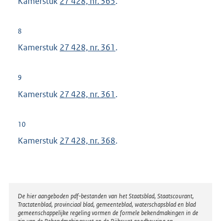
Kamerstuk
27 428, nr. 365
.
:
8
Kamerstuk
27 428, nr. 361
.
9
Kamerstuk
27 428, nr. 361
.
10
Kamerstuk
27 428, nr. 368
.
Disclaimer
De hier aangeboden pdf-bestanden van het Staatsblad, Staatscourant,
Tractatenblad, provinciaal blad, gemeenteblad, waterschapsblad en blad
gemeenschappelijke regeling vormen de formele bekendmakingen in de