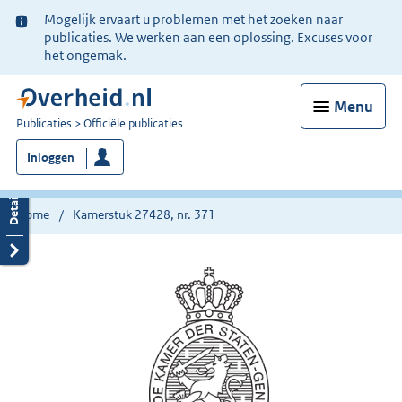
Ter
Mogelijk ervaart u problemen met het zoeken naar
informatie:
publicaties. We werken aan een oplossing. Excuses voor
het ongemak.
Menu
U
Publicaties
Officiële publicaties
bent
Inloggen
nu
hier:
Home
Kamerstuk 27428, nr. 371