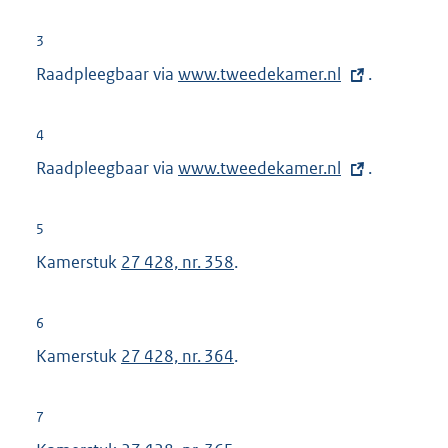
n
3
e
Raadpleegbaar via
E
www.tweedekamer.nl
.
l
x
i
t
n
4
e
k
Raadpleegbaar via
E
www.tweedekamer.nl
.
r
:
x
n
t
5
e
e
Kamerstuk
27 428, nr. 358
.
l
r
i
n
n
6
e
k
Kamerstuk
27 428, nr. 364
.
l
:
i
n
7
k