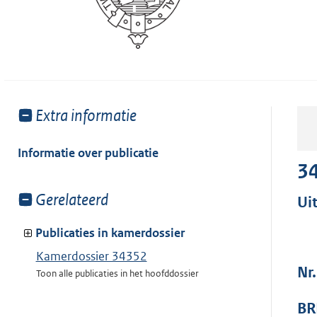
Toon
Extra informatie
meer
van:
Informatie over publicatie
3
Toon
Gerelateerd
Ui
meer
van:
Publicaties in kamerdossier
Kamerdossier 34352
Nr
Toon alle publicaties in het hoofddossier
BR