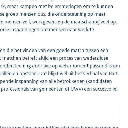
t werk, maar kampen met belemmeringen om te kunnen
verse groep mensen dus, die ondersteuning op maat
 de mensen zelf, werkgevers en de maatschappij veel op.
t forse inspanningen om mensen naar werk te
en die het vinden van een goede match tussen een
 matchen betreft altijd een proces van wederzijdse
 ondersteuning door wie op welk moment passend is om
llen en opstaan. Dat blijkt wel uit het verhaal van Bart
rlopende inspanning van alle betrokkenen (kandidaten
professionals van gemeenten of UWV) een succesvolle,
wil graag werken, maar hij kan niet lang lopen of staan en