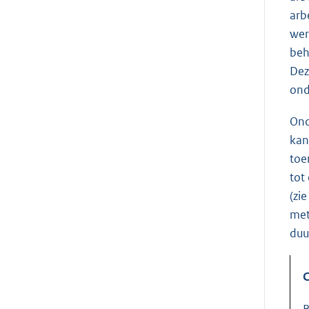
arb
wer
beh
Dez
ond
Ond
kan
toe
tot
(zi
met
duu
C
B