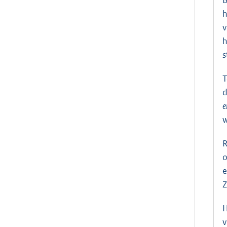
h
v
h
s
T
d
e
w
R
o
e
Z
H
v