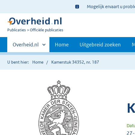
Ter
Mogelijk ervaart u prob
informatie:
U
Publicaties
Officiële publicaties
bent
Primaire
nu
Andere
Overheid.nl
Home
Uitgebreid zoeken
M
hier:
sites
navigatie
binnen
U bent hier:
Home
Kamerstuk 34352, nr. 187
K
Dat
27-