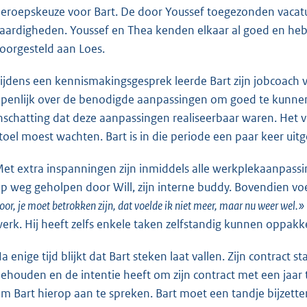
eroepskeuze voor Bart. De door Youssef toegezonden vacatur
aardigheden. Youssef en Thea kenden elkaar al goed en he
oorgesteld aan Loes.
ijdens een kennismakingsgesprek leerde Bart zijn jobcoach v
penlijk over de benodigde aanpassingen om goed te kunnen
nschatting dat deze aanpassingen realiseerbaar waren. Het 
toel moest wachten. Bart is in die periode een paar keer uitg
et extra inspanningen zijn inmiddels alle werkplekaanpassing
p weg geholpen door Will, zijn interne buddy. Bovendien voe
oor, je moet betrokken zijn, dat voelde ik niet meer, maar nu weer wel.»
erk. Hij heeft zelfs enkele taken zelfstandig kunnen oppakk
a enige tijd blijkt dat Bart steken laat vallen. Zijn contract 
ehouden en de intentie heeft om zijn contract met een jaar
m Bart hierop aan te spreken. Bart moet een tandje bijzette