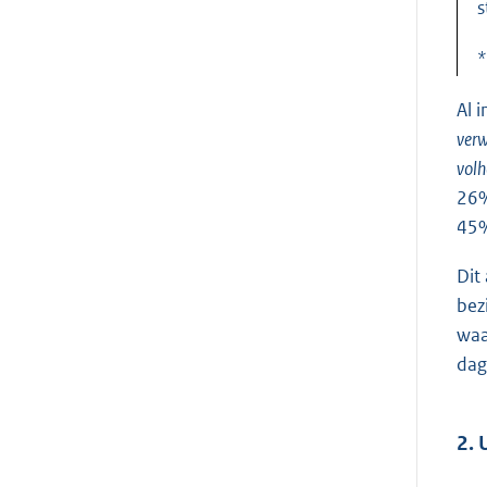
s
*
Al 
verw
vol
26%
45
Dit
bez
waa
dag
2. 