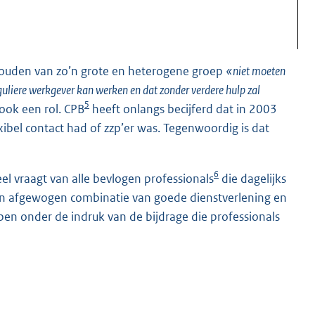
 houden van zo’n grote en heterogene groep
«niet moeten
guliere werkgever kan werken en dat zonder verdere hulp zal
5
 ook een rol. CPB
heeft onlangs becijferd dat in 2003
bel contact had of zzp’er was. Tegenwoordig is dat
6
eel vraagt van alle bevlogen professionals
die dagelijks
een afgewogen combinatie van goede dienstverlening en
en onder de indruk van de bijdrage die professionals