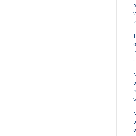
b
v
v
T
o
i
s
M
o
h
w
N
b
o