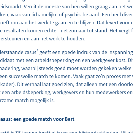
eidsmarkt. Veruit de meeste van hen willen graag aan he
ken, vaak van lichamelijke of psychische aard. Een heel di
oeft om aan het werk te gaan en te blijven. Dat levert voor
e resultaten komen echter niet zomaar tot stand. Het verg
ersteunen en aan het werk te houden.
3
erstaande casus
geeft een goede indruk van de inspanning
didaat met een arbeidsbeperking en een werkgever kost. Dit
nadering, waarbij steeds goed moet worden gekeken welke
 een succesvolle match te komen. Vaak gaat zo’n proces met va
e kader). Dit verhaal laat goed zien, dat alleen met een doo
 een arbeidsbeperking, werkgevers en hun medewerkers en 
rzame match mogelijk is.
asus: een goede match voor Bart
art* is 35 jaar en heeft al jaren een bijstandsuitkering. Hij 