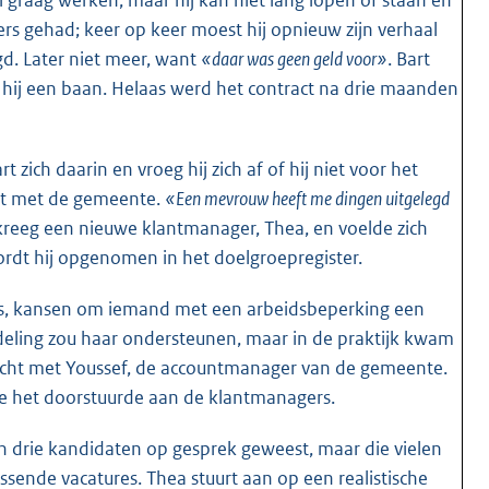
gers gehad; keer op keer moest hij opnieuw zijn verhaal
lgd. Later niet meer, want
«daar was geen geld voor»
. Bart
eeg hij een baan. Helaas werd het contract na drie maanden
zich daarin en vroeg hij zich af of hij niet voor het
act met de gemeente.
«Een mevrouw heeft me dingen uitgelegd
kreeg een nieuwe klantmanager, Thea, en voelde zich
rdt hij opgenomen in het doelgroepregister.
oes, kansen om iemand met een arbeidsbeperking een
deling zou haar ondersteunen, maar in de praktijk kwam
zocht met Youssef, de accountmanager van de gemeente.
 die het doorstuurde aan de klantmanagers.
ijn drie kandidaten op gesprek geweest, maar die vielen
sende vacatures. Thea stuurt aan op een realistische