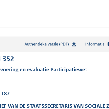
Authentieke versie (PDF)
b
Informatie
e
s
4 352
t
tvoering en evaluatie Participatiewet
a
n
d
s
. 187
g
r
IEF VAN DE STAATSSECRETARIS VAN SOCIALE