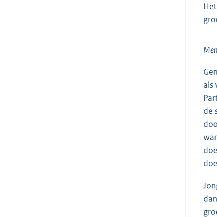
Het
gro
Mens
Gem
als
Par
de 
doo
wan
doe
doe
Jon
dan
gro