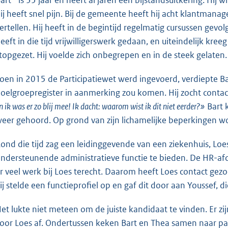
ij heeft snel pijn. Bij de gemeente heeft hij acht klantmana
ertellen. Hij heeft in de begintijd regelmatig cursussen gevo
eeft in die tijd vrijwilligerswerk gedaan, en uiteindelijk kr
topgezet. Hij voelde zich onbegrepen en in de steek gelaten.
oen in 2015 de Participatiewet werd ingevoerd, verdiepte Bart 
oelgroepregister in aanmerking zou komen. Hij zocht cont
n ik was er zo blij mee! Ik dacht: waarom wist ik dit niet eerder?»
Bart 
eer gehoord. Op grond van zijn lichamelijke beperkingen wo
ond die tijd zag een leidinggevende van een ziekenhuis, L
ndersteunende administratieve functie te bieden. De HR-af
r veel werk bij Loes terecht. Daarom heeft Loes contact ge
ij stelde een functieprofiel op en gaf dit door aan Youssef,
et lukte niet meteen om de juiste kandidaat te vinden. Er z
oor Loes af. Ondertussen keken Bart en Thea samen naar pas