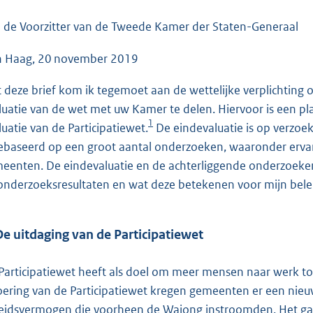
o
o
 de Voorzitter van de Tweede Kamer der Staten-Generaal
t
 Haag, 20 november 2019
t
e
 deze brief kom ik tegemoet aan de wettelijke verplichting om
:
luatie van de wet met uw Kamer te delen. Hiervoor is een p
1
1
luatie van de Participatiewet.
De eindevaluatie is op verzoe
1
gebaseerd op een groot aantal onderzoeken, waaronder erva
5
eenten. De eindevaluatie en de achterliggende onderzoeken 
K
onderzoeksresultaten en wat deze betekenen voor mijn bel
b
De uitdaging van de Participatiewet
Participatiewet heeft als doel om meer mensen naar werk toe 
oering van de Participatiewet kregen gemeenten er een nie
eidsvermogen die voorheen de Wajong instroomden. Het ga