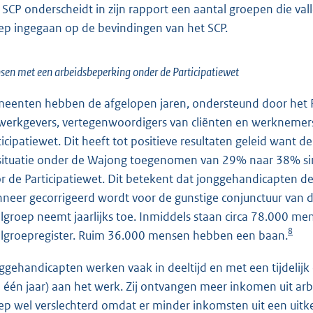
 SCP onderscheidt in zijn rapport een aantal groepen die va
ep ingegaan op de bevindingen van het SCP.
en met een arbeidsbeperking onder de Participatiewet
eenten hebben de afgelopen jaren, ondersteund door het R
 werkgevers, vertegenwoordigers van cliënten en werknemers
ticipatiewet. Dit heeft tot positieve resultaten geleid want 
situatie onder de Wajong toegenomen van 29% naar 38% si
r de Participatiewet. Dit betekent dat jonggehandicapten d
neer gecorrigeerd wordt voor de gunstige conjunctuur van 
lgroep neemt jaarlijks toe. Inmiddels staan circa 78.000 men
8
lgroepregister. Ruim 36.000 mensen hebben een baan.
ggehandicapten werken vaak in deeltijd en met een tijdelijk c
 één jaar) aan het werk. Zij ontvangen meer inkomen uit arb
ep wel verslechterd omdat er minder inkomsten uit een uitke