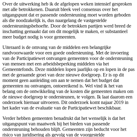
Over de uitwerking heb ik de afgelopen weken intensief gesproken
met alle betrokkenen. Daaruit bleek veel consensus over het
uitgangspunt dat er passende ondersteuning moet worden geboden
als die noodzakelijk is, dus naargelang de vastgestelde
ondersteuningsbehoefte. Door de betrokken partijen werd breed de
inschatting gemaakt dat om dit mogelijk te maken, er substantieel
meer budget nodig is voor gemeenten.
Uiteraard is de omvang van de middelen een belangrijke
randvoorwaarde voor een goede ondersteuning. Met de invoering
van de Participatiewet ontvangen gemeenten voor de ondersteuning
van mensen met een arbeidsbeperking middelen via het
Gemeentefonds. Deze middelen lopen jaarlijks op en lopen in de pas
met de geraamde groei van deze nieuwe doelgroep. Er is op dit
moment geen aanleiding om aan te nemen dat het budget dat
gemeenten nu ontvangen, ontoereikend is. Wel vind ik het van
belang om de ontwikkeling van de kosten die gemeenten maken om
de nieuwe doelgroep te ondersteunen, te volgen. Ik laat daarom een
onderzoek hiernaar uitvoeren. Dit onderzoek komt najaar 2019 in
het kader van de evaluatie van de Participatiewet beschikbaar.
Verder hebben gemeenten benadrukt dat het wenselijk is dat het
uitgangspunt van maatwerk bij het bieden van passende
ondersteuning behouden blijft. Gemeenten zijn beducht voor het
risico van juridisering als gevolg van de voorgestelde