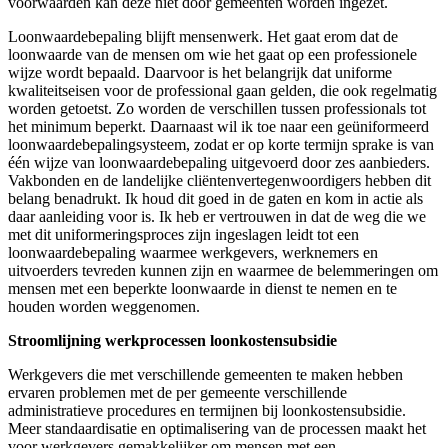
voorwaarden kan deze niet door gemeenten worden ingezet.
Loonwaardebepaling blijft mensenwerk. Het gaat erom dat de
loonwaarde van de mensen om wie het gaat op een professionele
wijze wordt bepaald. Daarvoor is het belangrijk dat uniforme
kwaliteitseisen voor de professional gaan gelden, die ook regelmatig
worden getoetst. Zo worden de verschillen tussen professionals tot
het minimum beperkt. Daarnaast wil ik toe naar een geüniformeerd
loonwaardebepalingsysteem, zodat er op korte termijn sprake is van
één wijze van loonwaardebepaling uitgevoerd door zes aanbieders.
Vakbonden en de landelijke cliëntenvertegenwoordigers hebben dit
belang benadrukt. Ik houd dit goed in de gaten en kom in actie als
daar aanleiding voor is. Ik heb er vertrouwen in dat de weg die we
met dit uniformeringsproces zijn ingeslagen leidt tot een
loonwaardebepaling waarmee werkgevers, werknemers en
uitvoerders tevreden kunnen zijn en waarmee de belemmeringen om
mensen met een beperkte loonwaarde in dienst te nemen en te
houden worden weggenomen.
Stroomlijning werkprocessen loonkostensubsidie
Werkgevers die met verschillende gemeenten te maken hebben
ervaren problemen met de per gemeente verschillende
administratieve procedures en termijnen bij loonkostensubsidie.
Meer standaardisatie en optimalisering van de processen maakt het
voor werkgevers gemakkelijker om mensen met een