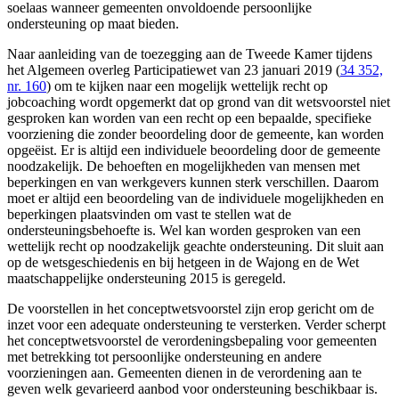
soelaas wanneer gemeenten onvoldoende persoonlijke
ondersteuning op maat bieden.
Naar aanleiding van de toezegging aan de Tweede Kamer tijdens
het Algemeen overleg Participatiewet van 23 januari 2019 (
34 352,
nr. 160
) om te kijken naar een mogelijk wettelijk recht op
jobcoaching wordt opgemerkt dat op grond van dit wetsvoorstel niet
gesproken kan worden van een recht op een bepaalde, specifieke
voorziening die zonder beoordeling door de gemeente, kan worden
opgeëist. Er is altijd een individuele beoordeling door de gemeente
noodzakelijk. De behoeften en mogelijkheden van mensen met
beperkingen en van werkgevers kunnen sterk verschillen. Daarom
moet er altijd een beoordeling van de individuele mogelijkheden en
beperkingen plaatsvinden om vast te stellen wat de
ondersteuningsbehoefte is. Wel kan worden gesproken van een
wettelijk recht op noodzakelijk geachte ondersteuning. Dit sluit aan
op de wetsgeschiedenis en bij hetgeen in de Wajong en de Wet
maatschappelijke ondersteuning 2015 is geregeld.
De voorstellen in het conceptwetsvoorstel zijn erop gericht om de
inzet voor een adequate ondersteuning te versterken. Verder scherpt
het conceptwetsvoorstel de verordeningsbepaling voor gemeenten
met betrekking tot persoonlijke ondersteuning en andere
voorzieningen aan. Gemeenten dienen in de verordening aan te
geven welk gevarieerd aanbod voor ondersteuning beschikbaar is.