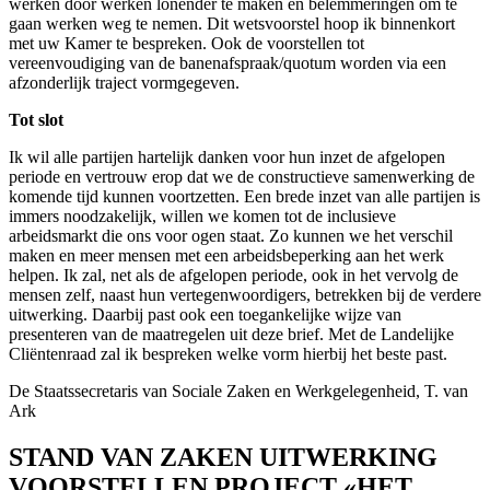
werken door werken lonender te maken en belemmeringen om te
gaan werken weg te nemen. Dit wetsvoorstel hoop ik binnenkort
met uw Kamer te bespreken. Ook de voorstellen tot
vereenvoudiging van de banenafspraak/quotum worden via een
afzonderlijk traject vormgegeven.
Tot slot
Ik wil alle partijen hartelijk danken voor hun inzet de afgelopen
periode en vertrouw erop dat we de constructieve samenwerking de
komende tijd kunnen voortzetten. Een brede inzet van alle partijen is
immers noodzakelijk, willen we komen tot de inclusieve
arbeidsmarkt die ons voor ogen staat. Zo kunnen we het verschil
maken en meer mensen met een arbeidsbeperking aan het werk
helpen. Ik zal, net als de afgelopen periode, ook in het vervolg de
mensen zelf, naast hun vertegenwoordigers, betrekken bij de verdere
uitwerking. Daarbij past ook een toegankelijke wijze van
presenteren van de maatregelen uit deze brief. Met de Landelijke
Cliëntenraad zal ik bespreken welke vorm hierbij het beste past.
De Staatssecretaris van Sociale Zaken en Werkgelegenheid,
T. van
Ark
STAND VAN ZAKEN UITWERKING
VOORSTELLEN PROJECT «HET