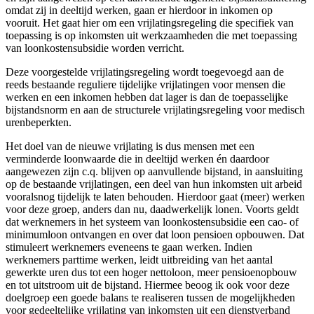
omdat zij in deeltijd werken, gaan er hierdoor in inkomen op
vooruit. Het gaat hier om een vrijlatingsregeling die specifiek van
toepassing is op inkomsten uit werkzaamheden die met toepassing
van loonkostensubsidie worden verricht.
Deze voorgestelde vrijlatingsregeling wordt toegevoegd aan de
reeds bestaande reguliere tijdelijke vrijlatingen voor mensen die
werken en een inkomen hebben dat lager is dan de toepasselijke
bijstandsnorm en aan de structurele vrijlatingsregeling voor medisch
urenbeperkten.
Het doel van de nieuwe vrijlating is dus mensen met een
verminderde loonwaarde die in deeltijd werken én daardoor
aangewezen zijn c.q. blijven op aanvullende bijstand, in aansluiting
op de bestaande vrijlatingen, een deel van hun inkomsten uit arbeid
vooralsnog tijdelijk te laten behouden. Hierdoor gaat (meer) werken
voor deze groep, anders dan nu, daadwerkelijk lonen. Voorts geldt
dat werknemers in het systeem van loonkostensubsidie een cao- of
minimumloon ontvangen en over dat loon pensioen opbouwen. Dat
stimuleert werknemers eveneens te gaan werken. Indien
werknemers parttime werken, leidt uitbreiding van het aantal
gewerkte uren dus tot een hoger nettoloon, meer pensioenopbouw
en tot uitstroom uit de bijstand. Hiermee beoog ik ook voor deze
doelgroep een goede balans te realiseren tussen de mogelijkheden
voor gedeeltelijke vrijlating van inkomsten uit een dienstverband