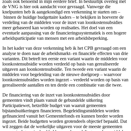
zoals ook benoemd in mijn eerdere brief. In bestuurlijk overleg met
de VNG is hier ook aandacht voor gevraagd. Vanwege die
knelpunten heb ik aangekondigd een verkenning te starten om –
binnen de huidige budgettaire kaders – te bekijken in hoeverre de
verdeling van de middelen voor de inzet van loonkostensubsidies
meer gebaseerd kan worden op realisaties. Het doel van een
eventuele aanpassing van de financieringssystematiek is een hogere
arbeidsparticipatie van mensen met een arbeidsbeperking.
In het kader van deze verkenning heb ik het CPB gevraagd om een
analyse te doen naar de arbeidsmarkt- en financiële effecten van drie
varianten. Dit betreft ten eerste een variant waarin de middelen voor
loonkostensubsidie worden verdeeld op basis van gerealiseerde
uitgaven aan loonkostensubsidie. Ten tweede een variant waarin de
middelen voor begeleiding van de nieuwe doelgroep – waarvoor
loonkostensubsidies worden ingezet – verdeeld worden op basis van
gerealiseerde aantallen en ten derde een combinatie van die twee.
De financiering van de inzet van loonkostensubsidies door
gemeenten vindt plaats vanuit de gebundelde uitkering
Participatiewet, hetzelfde budget van waaruit gemeenten
bijstandsuitkeringen financieren. Begeleidingsmiddelen worden
gefinancierd vanuit het Gemeentefonds en kunnen breder worden
ingezet. Beide budgetten worden grotendeels objectief bepaald. Dat
wil zeggen dat de werkelijke uitgaven voor de meeste gemeenten