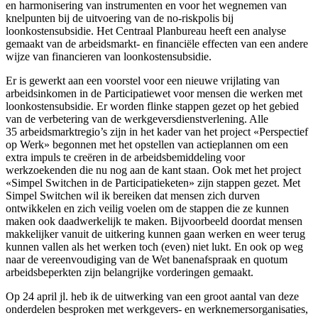
en harmonisering van instrumenten en voor het wegnemen van
knelpunten bij de uitvoering van de no-riskpolis bij
loonkostensubsidie. Het Centraal Planbureau heeft een analyse
gemaakt van de arbeidsmarkt- en financiële effecten van een andere
wijze van financieren van loonkostensubsidie.
Er is gewerkt aan een voorstel voor een nieuwe vrijlating van
arbeidsinkomen in de Participatiewet voor mensen die werken met
loonkostensubsidie. Er worden flinke stappen gezet op het gebied
van de verbetering van de werkgeversdienstverlening. Alle
35 arbeidsmarktregio’s zijn in het kader van het project «Perspectief
op Werk» begonnen met het opstellen van actieplannen om een
extra impuls te creëren in de arbeidsbemiddeling voor
werkzoekenden die nu nog aan de kant staan. Ook met het project
«Simpel Switchen in de Participatieketen» zijn stappen gezet. Met
Simpel Switchen wil ik bereiken dat mensen zich durven
ontwikkelen en zich veilig voelen om de stappen die ze kunnen
maken ook daadwerkelijk te maken. Bijvoorbeeld doordat mensen
makkelijker vanuit de uitkering kunnen gaan werken en weer terug
kunnen vallen als het werken toch (even) niet lukt. En ook op weg
naar de vereenvoudiging van de Wet banenafspraak en quotum
arbeidsbeperkten zijn belangrijke vorderingen gemaakt.
Op 24 april jl. heb ik de uitwerking van een groot aantal van deze
onderdelen besproken met werkgevers- en werknemersorganisaties,