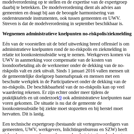
modelverordening op te stellen en de expertise van de expertgroep
daarbij te betrekken. De modelverordening dient als advies aan
gemeenten en draagt bij aan de beoogde harmonisering van
ondersteunende instrumenten, ook tussen gemeenten en UWV.
Streven is dat de modelverordening in september beschikbaar is.
Wegnemen administratieve knelpunten no-riskpolis/ziekmelding
Eén van de voorstellen uit de brief uitwerking breed offensief is om
administratieve knelpunten rond de no-riskpolis en ziekmelding in
relatie tot loonkostensubsidie weg te nemen. Werkgevers komen via
UWV in aanmerking voor compensatie van de kosten van
loondoorbetaling als de werknemer onder de dekking van de no-
riskpolis valt en ziek uitvalt. Sinds 1 januari 2016 vallen mensen uit
de gemeentelijke doelgroep banenafspraak en mensen met een
beschutte werkplek in de Participatiewet onder de dekking van de
no-riskpolis. De beschikbaarheid van de no-riskpolis kan op veel
waardering rekenen. Er zijn echter onder meer tijdens de
praktijktafels en uit onderzoek
9
ook administratieve knelpunten naar
voren gekomen. De situatie is nu dat de gemeente de
loonkostensubsidie bij ziekte moet stopzetten en bij herstel moet
hervatten. Dit is lastig.
Een technische expertgroep (bestaande uit vertegenwoordigers van
gemeenten, UWV, werkgevers, Inlichtingenbureau en SZW) heeft