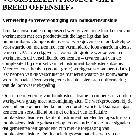
BREED OFFENSIEF»
Verbetering en vereenvoudiging van loonkostensubsidie
Loonkostensubsidie compenseert werkgevers in de loonkosten van
werknemers met een productiviteit die lager ligt dan het
minimumloon. Compensatie is voor werkgevers een noodzakelijke
voorwaarde om mensen met een verminderde loonwaarde in dienst
te nemen. Maar werkgevers – vooral de grotere werkgevers met
werknemers uit verschillende gemeenten – ervaren last van de
complexiteit bij de inzet van het instrument loonkostensubsidie.
Meer concreet hebben (vooral grote) werkgevers opgemerkt dat zij
last hebben van de verschillende manieren waarop de loonwaarde
wordt bepaald. Deze werkgevers hechten sterk aan uniformering
van de loonwaardebepaling.
Ook in de uitvoering van loonkostensubsidie in ruimere zin zouden
werkgevers graag meer stroomlijning zien. De werkprocessen bij de
verschillende gemeenten kennen een grote variëteit. Daarnaast gaan
gemeenten verschillend om met de inzet van forfaitaire
loonkostensubsidie en kent dit instrument nadelen ten opzichte van
loonkostensubsidie gebaseerd op loonwaarde. Ook zijn er signalen
dat gemeenten terughoudend zijn met de toepassing van
loonkostensubsidie. De financieringssystematiek ervan via de