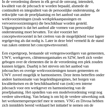
In de verordening dienen in elk geval de omvang, intensiteit,
kwaliteit van de jobcoach te worden bepaald, alsmede de
continuïteit en integraliteit van de persoonlijke ondersteuning, de
reikwijdte van de proefplaatsing en het aanbod van andere
werkvoorzieningen (zoals werkplekaanpassingen en
vervoersvoorzieningen) die beschikbaar worden gesteld.
Uitgangspunt is dat het aanbod alle vormen van persoonlijke
ondersteuning moet bevatten. Tot slot voorziet het
conceptwetsvoorstel in het creëren van de mogelijkheid voor lagere
regelgeving als dat nodig is. Later in deze brief vermeld ik de stand
van zaken omtrent het conceptwetsvoorstel.
Een expertgroep, bestaande uit vertegenwoordigers van gemeenten,
UWV, werkgevers, cliëntenorganisaties en SZW, heeft zich verder
gebogen over de elementen die in de verordening een plek zouden
kunnen krijgen. Daarbij is het streven om het aanbod van
jobcoaches en overige werkvoorzieningen tussen gemeenten en
UWV zoveel mogelijk te harmoniseren. Deze items betreffen onder
andere harmonisatie van begeleidingsregimes, het borgen van
kwaliteitseisen en de beschikbaarheid van (ook) een interne
jobcoach voor een werkgever en harmonisering van de
proefplaatsing. Het opstellen van een modelverordening vergt nog
verdere uitwerking. Van belang is om bij de verdere uitwerking ook
het werknemersperspectief mee te nemen. VNG en Divosa hebben
zich inmiddels bereid verklaard het initiatief te nemen om de