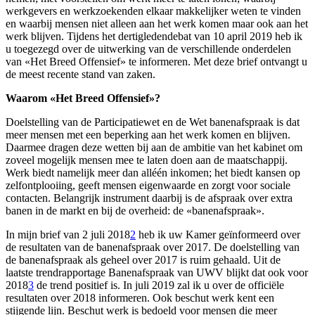
werkgevers en werkzoekenden elkaar makkelijker weten te vinden
en waarbij mensen niet alleen aan het werk komen maar ook aan het
werk blijven. Tijdens het dertigledendebat van 10 april 2019 heb ik
u toegezegd over de uitwerking van de verschillende onderdelen
van «Het Breed Offensief» te informeren. Met deze brief ontvangt u
de meest recente stand van zaken.
Waarom «Het Breed Offensief»?
Doelstelling van de Participatiewet en de Wet banenafspraak is dat
meer mensen met een beperking aan het werk komen en blijven.
Daarmee dragen deze wetten bij aan de ambitie van het kabinet om
zoveel mogelijk mensen mee te laten doen aan de maatschappij.
Werk biedt namelijk meer dan alléén inkomen; het biedt kansen op
zelfontplooiing, geeft mensen eigenwaarde en zorgt voor sociale
contacten. Belangrijk instrument daarbij is de afspraak over extra
banen in de markt en bij de overheid: de «banenafspraak».
In mijn brief van 2 juli 2018
2
heb ik uw Kamer geïnformeerd over
de resultaten van de banenafspraak over 2017. De doelstelling van
de banenafspraak als geheel over 2017 is ruim gehaald. Uit de
laatste trendrapportage Banenafspraak van UWV blijkt dat ook voor
2018
3
de trend positief is. In juli 2019 zal ik u over de officiële
resultaten over 2018 informeren. Ook beschut werk kent een
stijgende lijn. Beschut werk is bedoeld voor mensen die meer