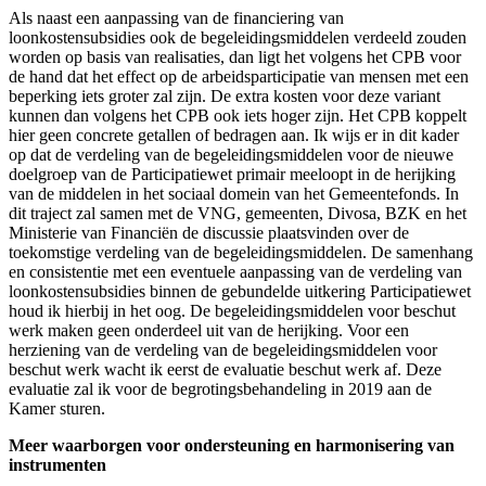
Als naast een aanpassing van de financiering van
loonkostensubsidies ook de begeleidingsmiddelen verdeeld zouden
worden op basis van realisaties, dan ligt het volgens het CPB voor
de hand dat het effect op de arbeidsparticipatie van mensen met een
beperking iets groter zal zijn. De extra kosten voor deze variant
kunnen dan volgens het CPB ook iets hoger zijn. Het CPB koppelt
hier geen concrete getallen of bedragen aan. Ik wijs er in dit kader
op dat de verdeling van de begeleidingsmiddelen voor de nieuwe
doelgroep van de Participatiewet primair meeloopt in de herijking
van de middelen in het sociaal domein van het Gemeentefonds. In
dit traject zal samen met de VNG, gemeenten, Divosa, BZK en het
Ministerie van Financiën de discussie plaatsvinden over de
toekomstige verdeling van de begeleidingsmiddelen. De samenhang
en consistentie met een eventuele aanpassing van de verdeling van
loonkostensubsidies binnen de gebundelde uitkering Participatiewet
houd ik hierbij in het oog. De begeleidingsmiddelen voor beschut
werk maken geen onderdeel uit van de herijking. Voor een
herziening van de verdeling van de begeleidingsmiddelen voor
beschut werk wacht ik eerst de evaluatie beschut werk af. Deze
evaluatie zal ik voor de begrotingsbehandeling in 2019 aan de
Kamer sturen.
Meer waarborgen voor ondersteuning en harmonisering van
instrumenten