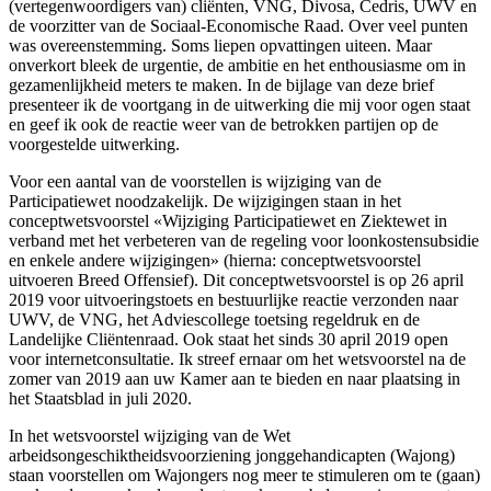
(vertegenwoordigers van) cliënten, VNG, Divosa, Cedris, UWV en
de voorzitter van de Sociaal-Economische Raad. Over veel punten
was overeenstemming. Soms liepen opvattingen uiteen. Maar
onverkort bleek de urgentie, de ambitie en het enthousiasme om in
gezamenlijkheid meters te maken. In de bijlage van deze brief
presenteer ik de voortgang in de uitwerking die mij voor ogen staat
en geef ik ook de reactie weer van de betrokken partijen op de
voorgestelde uitwerking.
Voor een aantal van de voorstellen is wijziging van de
Participatiewet noodzakelijk. De wijzigingen staan in het
conceptwetsvoorstel «Wijziging Participatiewet en Ziektewet in
verband met het verbeteren van de regeling voor loonkostensubsidie
en enkele andere wijzigingen» (hierna: conceptwetsvoorstel
uitvoeren Breed Offensief). Dit conceptwetsvoorstel is op 26 april
2019 voor uitvoeringstoets en bestuurlijke reactie verzonden naar
UWV, de VNG, het Adviescollege toetsing regeldruk en de
Landelijke Cliëntenraad. Ook staat het sinds 30 april 2019 open
voor internetconsultatie. Ik streef ernaar om het wetsvoorstel na de
zomer van 2019 aan uw Kamer aan te bieden en naar plaatsing in
het Staatsblad in juli 2020.
In het wetsvoorstel wijziging van de Wet
arbeidsongeschiktheidsvoorziening jonggehandicapten (Wajong)
staan voorstellen om Wajongers nog meer te stimuleren om te (gaan)