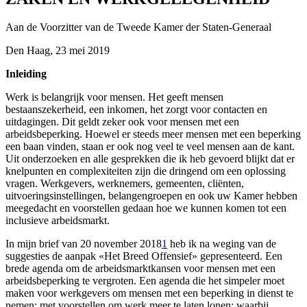
Aan de Voorzitter van de Tweede Kamer der Staten-Generaal
Den Haag, 23 mei 2019
Inleiding
Werk is belangrijk voor mensen. Het geeft mensen
bestaanszekerheid, een inkomen, het zorgt voor contacten en
uitdagingen. Dit geldt zeker ook voor mensen met een
arbeidsbeperking. Hoewel er steeds meer mensen met een beperking
een baan vinden, staan er ook nog veel te veel mensen aan de kant.
Uit onderzoeken en alle gesprekken die ik heb gevoerd blijkt dat er
knelpunten en complexiteiten zijn die dringend om een oplossing
vragen. Werkgevers, werknemers, gemeenten, cliënten,
uitvoeringsinstellingen, belangengroepen en ook uw Kamer hebben
meegedacht en voorstellen gedaan hoe we kunnen komen tot een
inclusieve arbeidsmarkt.
In mijn brief van 20 november 2018
1
heb ik na weging van de
suggesties de aanpak «Het Breed Offensief» gepresenteerd. Een
brede agenda om de arbeidsmarktkansen voor mensen met een
arbeidsbeperking te vergroten. Een agenda die het simpeler moet
maken voor werkgevers om mensen met een beperking in dienst te
nemen; met voorstellen om werk meer te laten lonen; waarbij