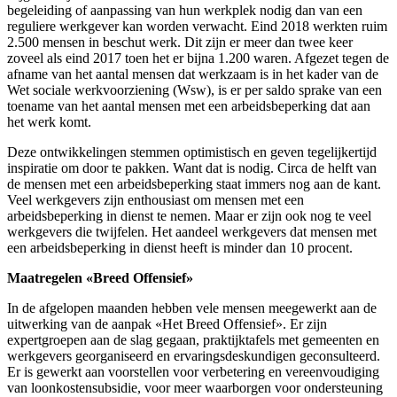
begeleiding of aanpassing van hun werkplek nodig dan van een
reguliere werkgever kan worden verwacht. Eind 2018 werkten ruim
2.500 mensen in beschut werk. Dit zijn er meer dan twee keer
zoveel als eind 2017 toen het er bijna 1.200 waren. Afgezet tegen de
afname van het aantal mensen dat werkzaam is in het kader van de
Wet sociale werkvoorziening (Wsw), is er per saldo sprake van een
toename van het aantal mensen met een arbeidsbeperking dat aan
het werk komt.
Deze ontwikkelingen stemmen optimistisch en geven tegelijkertijd
inspiratie om door te pakken. Want dat is nodig. Circa de helft van
de mensen met een arbeidsbeperking staat immers nog aan de kant.
Veel werkgevers zijn enthousiast om mensen met een
arbeidsbeperking in dienst te nemen. Maar er zijn ook nog te veel
werkgevers die twijfelen. Het aandeel werkgevers dat mensen met
een arbeidsbeperking in dienst heeft is minder dan 10 procent.
Maatregelen «Breed Offensief»
In de afgelopen maanden hebben vele mensen meegewerkt aan de
uitwerking van de aanpak «Het Breed Offensief». Er zijn
expertgroepen aan de slag gegaan, praktijktafels met gemeenten en
werkgevers georganiseerd en ervaringsdeskundigen geconsulteerd.
Er is gewerkt aan voorstellen voor verbetering en vereenvoudiging
van loonkostensubsidie, voor meer waarborgen voor ondersteuning