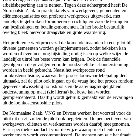
arbeidsbeperking aan te nemen. Tegen deze achtergrond heeft De
Normaalste Zaak in praktijktafels van werkgevers, gemeenten en
cliëntenorganisaties een preferent werkproces uitgewerkt, met
landelijk te gebruiken formulieren en richtlijnen voor de termijnen
van beslissingen en betalingsmomenten. In het brede bestuurlijk
overleg bleek hiervoor draagvlak en grote waardering.
Het preferente werkproces zal de komende maanden in een pilot bij
diverse gemeenten worden geïmplementeerd, zodat bekeken kan
worden of eventueel nog bijstelling nodig is en op welke wijze de
landelijke uitrol het beste vorm kan krijgen. Ook de financiële
gevolgen en de gevolgen voor de noodzakelijke ict-ondersteuning
worden in beeld gebracht. Naast het werkproces rond
loonkostensubsidie, waarvan het proces loonwaardebepaling deel
uitmaakt, zal de pilot ook ingaan op de vraag hoe het proces rondom
gegevensuitwisseling no riskpolis en de aanvraagmogelijkheid
ondersteuning op maat (zie hierna) het beste kan worden
geïmplementeerd. Daarbij wordt gebruik gemaakt van de ervaringen
uit de loonkostensubsidie pilots.
De Normaalste Zaak, VNG en Divosa werken het voorstel voor de
pilot uit en zij zullen de pilot ook begeleiden. De perspectieven van
werkgevers, cliënten en werknemers worden daarbij meegenomen.
Er is specifieke aandacht voor de wijze waarop met cliënten en
werknemers wordt gecommuniceerd. De mensen om wie het draait