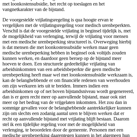
met loonkostensubsidie, het recht op toeslagen en het
vangnetkarakter van de bijstand.
De voorgestelde vrijlatingsregeling is qua hoogte ervan te
vergelijken met de vrijlatingsregeling voor medisch urenbeperkten.
Verschil is dat de voorgestelde vrijlating in beginsel tijdelijk is, met
de mogelijkheid van verlenging, terwijl de vrijlating voor mensen
met een medische urenbeperking structureel is. Overweging hierbij
is dat mensen die met loonkostensubsidie werken maar geen
medische urenbeperking hebben in beginsel ook voltijds zouden
kunnen werken, en daardoor geen beroep op de bijstand meer
hoeven te doen. Een structurele gedeeltelijke vrijlating van
arbeidsinkomsten van een arbeidsbeperkte die geen medische
urenbeperking heeft maar wel met loonkostensubsidie werkzaam is,
kan de belanghebbende er om financiële redenen van weerhouden
om zijn werkuren iets uit te breiden. Immers indien een
arbeidsinkomen op of net boven bijstandsniveau wordt gegenereerd,
dan is er geen recht meer op aanvullende bijstand, maar ook niet
meer op het bedrag van de vrijgelaten inkomsten. Het zou dan in
sommige gevallen voor de belanghebbende aantrekkelijker kunnen
zijn om slechts een zodanig aantal uren te blijven werken dat er
recht op aanvullende bijstand met vrijlating blijft bestaan. Daarom
stel ik een tijdelijke regeling voor met de mogelijkheid van
verlenging, te beoordelen door de gemeente. Personen met een
medische urenbeperking daarentegen kunnen in het algemeen hun