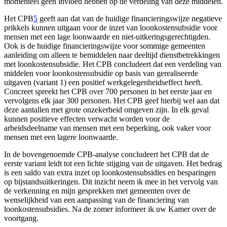
momenteel geen invloed hebben op de verdeling van deze middelen.
Het CPB
5
geeft aan dat van de huidige financieringswijze negatieve
prikkels kunnen uitgaan voor de inzet van loonkostensubsidie voor
mensen met een lage loonwaarde en niet-uitkeringsgerechtigden.
Ook is de huidige financieringswijze voor sommige gemeenten
aanleiding om alleen te bemiddelen naar deeltijd dienstbetrekkingen
met loonkostensubsidie. Het CPB concludeert dat een verdeling van
middelen voor loonkostensubsidie op basis van gerealiseerde
uitgaven (variant 1) een positief werkgelegenheidseffect heeft.
Concreet spreekt het CPB over 700 personen in het eerste jaar en
vervolgens elk jaar 300 personen. Het CPB geef hierbij wel aan dat
deze aantallen met grote onzekerheid omgeven zijn. In elk geval
kunnen positieve effecten verwacht worden voor de
arbeidsdeelname van mensen met een beperking, ook vaker voor
mensen met een lagere loonwaarde.
In de bovengenoemde CPB-analyse concludeert het CPB dat de
eerste variant leidt tot een lichte stijging van de uitgaven. Het bedrag
is een saldo van extra inzet op loonkostensubsidies en besparingen
op bijstandsuitkeringen. Dit inzicht neem ik mee in het vervolg van
de verkenning en mijn gesprekken met gemeenten over de
wenselijkheid van een aanpassing van de financiering van
loonkostensubsidies. Na de zomer informeer ik uw Kamer over de
voortgang.