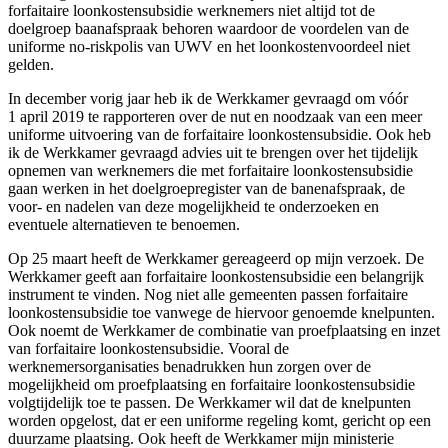
forfaitaire loonkostensubsidie werknemers niet altijd tot de
doelgroep baanafspraak behoren waardoor de voordelen van de
uniforme no-riskpolis van UWV en het loonkostenvoordeel niet
gelden.
In december vorig jaar heb ik de Werkkamer gevraagd om vóór
1 april 2019 te rapporteren over de nut en noodzaak van een meer
uniforme uitvoering van de forfaitaire loonkostensubsidie. Ook heb
ik de Werkkamer gevraagd advies uit te brengen over het tijdelijk
opnemen van werknemers die met forfaitaire loonkostensubsidie
gaan werken in het doelgroepregister van de banenafspraak, de
voor- en nadelen van deze mogelijkheid te onderzoeken en
eventuele alternatieven te benoemen.
Op 25 maart heeft de Werkkamer gereageerd op mijn verzoek. De
Werkkamer geeft aan forfaitaire loonkostensubsidie een belangrijk
instrument te vinden. Nog niet alle gemeenten passen forfaitaire
loonkostensubsidie toe vanwege de hiervoor genoemde knelpunten.
Ook noemt de Werkkamer de combinatie van proefplaatsing en inzet
van forfaitaire loonkostensubsidie. Vooral de
werknemersorganisaties benadrukken hun zorgen over de
mogelijkheid om proefplaatsing en forfaitaire loonkostensubsidie
volgtijdelijk toe te passen. De Werkkamer wil dat de knelpunten
worden opgelost, dat er een uniforme regeling komt, gericht op een
duurzame plaatsing. Ook heeft de Werkkamer mijn ministerie