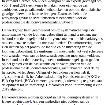
In verband hiermee heb ik een werkgroep van experts gevraagd om
vóór 1 april 2019 een keuze te maken voor één van de zes
aanbieders van gevalideerde methodieken en ook om de praktische
gevolgen hiervan in kaart te brengen. Daarnaast heb ik de
werkgroep gevraagd kwaliteitseisen te benoemen voor de
professional die de loonwaardebepaling uitvoert.
De werkgroep heeft geadviseerd om op systematische wijze de
uniformering van de loonwaardebepaling ter hand te nemen, met
behoud van de mogelijkheid voor gemeenten en arbeidsmarktregio’s
om een keuze te maken uit meer aanbieders. De uniformering moet
zich richten op het proces, de inhoud en de uitvoering van de
loonwaardebepaling. De uniformering moet leiden tot veel scherpere
voorwaarden waaraan de loonwaardebepaling moet gaan voldoen.
In verband met de uitvoering moeten uniforme regels gaan gelden
op het gebied van de basiskennis en de vaardigheden van de
professional die de loonwaardebepaling gaat uitvoeren. Met de bij
het project «Het Breed Offensief» betrokken partijen heb ik
afgesproken dat ik het Arbeidsdeskundig Kenniscentrum (AKC) en
Blik Op Werk (BOW) verzoek gezamenlijk uitvoering te geven aan
de opdracht tot uniformering. Het voorstel voor uniformering is eind
2019 afgerond.
De voorwaarden worden geborgd in het valideringssysteem en in
lagere regelgeving
4
. Als een methodiek niet voldoet aan de