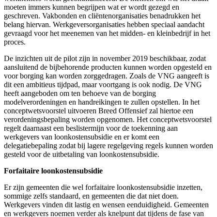
moeten immers kunnen begrijpen wat er wordt gezegd en
geschreven. Vakbonden en cliëntenorganisaties benadrukken het
belang hiervan. Werkgeversorganisaties hebben speciaal aandacht
gevraagd voor het meenemen van het midden- en kleinbedrijf in het
proces.
De inzichten uit de pilot zijn in november 2019 beschikbaar, zodat
aansluitend de bijbehorende producten kunnen worden opgesteld en
voor borging kan worden zorggedragen. Zoals de VNG aangeeft is
dit een ambitieus tijdpad, maar voortgang is ook nodig. De VNG
heeft aangeboden om ten behoeve van de borging
modelverordeningen en handreikingen te zullen opstellen. In het
conceptwetsvoorstel uitvoeren Breed Offensief zal hiertoe een
verordeningsbepaling worden opgenomen. Het conceptwetsvoorstel
regelt daarnaast een beslistermijn voor de toekenning aan
werkgevers van loonkostensubsidie en er komt een
delegatiebepaling zodat bij lagere regelgeving regels kunnen worden
gesteld voor de uitbetaling van loonkostensubsidie.
Forfaitaire loonkostensubsidie
Er zijn gemeenten die wel forfaitaire loonkostensubsidie inzetten,
sommige zelfs standaard, en gemeenten die dat niet doen.
Werkgevers vinden dit lastig en wensen eenduidigheid. Gemeenten
en werkgevers noemen verder als knelpunt dat tijdens de fase van