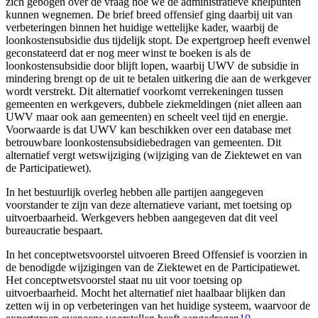
zich gebogen over de vraag hoe we de administratieve knelpunten
kunnen wegnemen. De brief breed offensief ging daarbij uit van
verbeteringen binnen het huidige wettelijke kader, waarbij de
loonkostensubsidie dus tijdelijk stopt. De expertgroep heeft evenwel
geconstateerd dat er nog meer winst te boeken is als de
loonkostensubsidie door blijft lopen, waarbij UWV de subsidie in
mindering brengt op de uit te betalen uitkering die aan de werkgever
wordt verstrekt. Dit alternatief voorkomt verrekeningen tussen
gemeenten en werkgevers, dubbele ziekmeldingen (niet alleen aan
UWV maar ook aan gemeenten) en scheelt veel tijd en energie.
Voorwaarde is dat UWV kan beschikken over een database met
betrouwbare loonkostensubsidiebedragen van gemeenten. Dit
alternatief vergt wetswijziging (wijziging van de Ziektewet en van
de Participatiewet).
In het bestuurlijk overleg hebben alle partijen aangegeven
voorstander te zijn van deze alternatieve variant, met toetsing op
uitvoerbaarheid. Werkgevers hebben aangegeven dat dit veel
bureaucratie bespaart.
In het conceptwetsvoorstel uitvoeren Breed Offensief is voorzien in
de benodigde wijzigingen van de Ziektewet en de Participatiewet.
Het conceptwetsvoorstel staat nu uit voor toetsing op
uitvoerbaarheid. Mocht het alternatief niet haalbaar blijken dan
zetten wij in op verbeteringen van het huidige systeem, waarvoor de