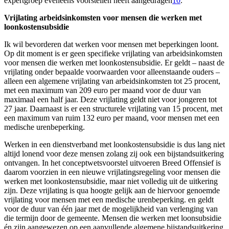
expertgroep eveneens voorstellen heeft aangedragen
10
.
Vrijlating arbeidsinkomsten voor mensen die werken met
loonkostensubsidie
Ik wil bevorderen dat werken voor mensen met beperkingen loont.
Op dit moment is er geen specifieke vrijlating van arbeidsinkomsten
voor mensen die werken met loonkostensubsidie. Er geldt – naast de
vrijlating onder bepaalde voorwaarden voor alleenstaande ouders –
alleen een algemene vrijlating van arbeidsinkomsten tot 25 procent,
met een maximum van 209 euro per maand voor de duur van
maximaal een half jaar. Deze vrijlating geldt niet voor jongeren tot
27 jaar. Daarnaast is er een structurele vrijlating van 15 procent, met
een maximum van ruim 132 euro per maand, voor mensen met een
medische urenbeperking.
Werken in een dienstverband met loonkostensubsidie is dus lang niet
altijd lonend voor deze mensen zolang zij ook een bijstandsuitkering
ontvangen. In het conceptwetsvoorstel uitvoeren Breed Offensief is
daarom voorzien in een nieuwe vrijlatingsregeling voor mensen die
werken met loonkostensubsidie, maar niet volledig uit de uitkering
zijn. Deze vrijlating is qua hoogte gelijk aan de hiervoor genoemde
vrijlating voor mensen met een medische urenbeperking. en geldt
voor de duur van één jaar met de mogelijkheid van verlenging van
die termijn door de gemeente. Mensen die werken met loonsubsidie
én zijn aangewezen op een aanvullende algemene bijstandsuitkering