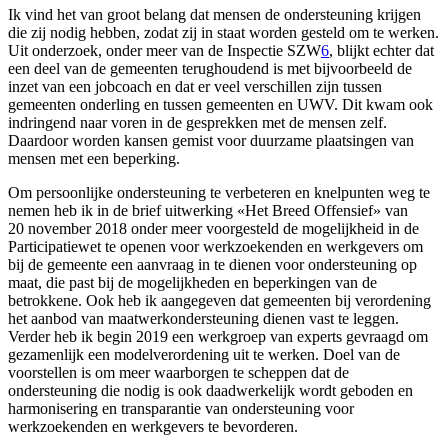
Ik vind het van groot belang dat mensen de ondersteuning krijgen
die zij nodig hebben, zodat zij in staat worden gesteld om te werken.
Uit onderzoek, onder meer van de Inspectie SZW
6
, blijkt echter dat
een deel van de gemeenten terughoudend is met bijvoorbeeld de
inzet van een jobcoach en dat er veel verschillen zijn tussen
gemeenten onderling en tussen gemeenten en UWV. Dit kwam ook
indringend naar voren in de gesprekken met de mensen zelf.
Daardoor worden kansen gemist voor duurzame plaatsingen van
mensen met een beperking.
Om persoonlijke ondersteuning te verbeteren en knelpunten weg te
nemen heb ik in de brief uitwerking «Het Breed Offensief» van
20 november 2018 onder meer voorgesteld de mogelijkheid in de
Participatiewet te openen voor werkzoekenden en werkgevers om
bij de gemeente een aanvraag in te dienen voor ondersteuning op
maat, die past bij de mogelijkheden en beperkingen van de
betrokkene. Ook heb ik aangegeven dat gemeenten bij verordening
het aanbod van maatwerkondersteuning dienen vast te leggen.
Verder heb ik begin 2019 een werkgroep van experts gevraagd om
gezamenlijk een modelverordening uit te werken. Doel van de
voorstellen is om meer waarborgen te scheppen dat de
ondersteuning die nodig is ook daadwerkelijk wordt geboden en
harmonisering en transparantie van ondersteuning voor
werkzoekenden en werkgevers te bevorderen.