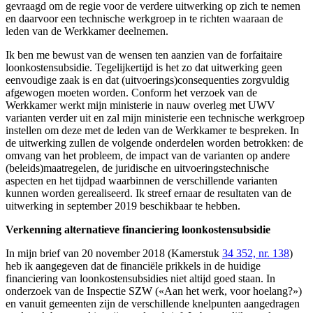
gevraagd om de regie voor de verdere uitwerking op zich te nemen
en daarvoor een technische werkgroep in te richten waaraan de
leden van de Werkkamer deelnemen.
Ik ben me bewust van de wensen ten aanzien van de forfaitaire
loonkostensubsidie. Tegelijkertijd is het zo dat uitwerking geen
eenvoudige zaak is en dat (uitvoerings)consequenties zorgvuldig
afgewogen moeten worden. Conform het verzoek van de
Werkkamer werkt mijn ministerie in nauw overleg met UWV
varianten verder uit en zal mijn ministerie een technische werkgroep
instellen om deze met de leden van de Werkkamer te bespreken. In
de uitwerking zullen de volgende onderdelen worden betrokken: de
omvang van het probleem, de impact van de varianten op andere
(beleids)maatregelen, de juridische en uitvoeringstechnische
aspecten en het tijdpad waarbinnen de verschillende varianten
kunnen worden gerealiseerd. Ik streef ernaar de resultaten van de
uitwerking in september 2019 beschikbaar te hebben.
Verkenning alternatieve financiering loonkostensubsidie
In mijn brief van 20 november 2018 (Kamerstuk
34 352, nr. 138
)
heb ik aangegeven dat de financiële prikkels in de huidige
financiering van loonkostensubsidies niet altijd goed staan. In
onderzoek van de Inspectie SZW («Aan het werk, voor hoelang?»)
en vanuit gemeenten zijn de verschillende knelpunten aangedragen