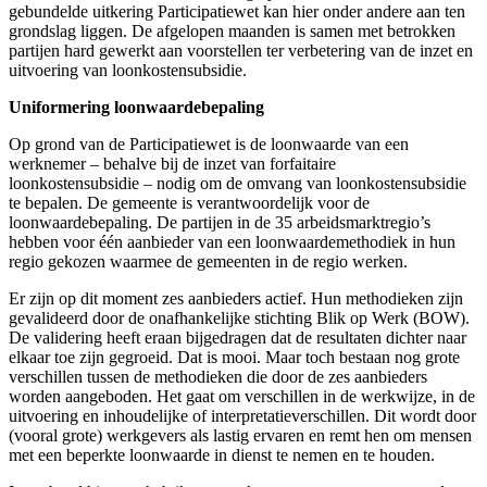
gebundelde uitkering Participatiewet kan hier onder andere aan ten
grondslag liggen. De afgelopen maanden is samen met betrokken
partijen hard gewerkt aan voorstellen ter verbetering van de inzet en
uitvoering van loonkostensubsidie.
Uniformering loonwaardebepaling
Op grond van de Participatiewet is de loonwaarde van een
werknemer – behalve bij de inzet van forfaitaire
loonkostensubsidie – nodig om de omvang van loonkostensubsidie
te bepalen. De gemeente is verantwoordelijk voor de
loonwaardebepaling. De partijen in de 35 arbeidsmarktregio’s
hebben voor één aanbieder van een loonwaardemethodiek in hun
regio gekozen waarmee de gemeenten in de regio werken.
Er zijn op dit moment zes aanbieders actief. Hun methodieken zijn
gevalideerd door de onafhankelijke stichting Blik op Werk (BOW).
De validering heeft eraan bijgedragen dat de resultaten dichter naar
elkaar toe zijn gegroeid. Dat is mooi. Maar toch bestaan nog grote
verschillen tussen de methodieken die door de zes aanbieders
worden aangeboden. Het gaat om verschillen in de werkwijze, in de
uitvoering en inhoudelijke of interpretatieverschillen. Dit wordt door
(vooral grote) werkgevers als lastig ervaren en remt hen om mensen
met een beperkte loonwaarde in dienst te nemen en te houden.