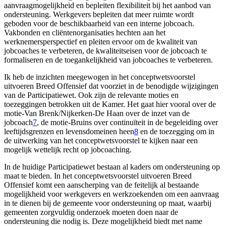
aanvraagmogelijkheid en bepleiten flexibiliteit bij het aanbod van
ondersteuning. Werkgevers bepleiten dat meer ruimte wordt
geboden voor de beschikbaarheid van een interne jobcoach.
Vakbonden en cliëntenorganisaties hechten aan het
werknemersperspectief en pleiten ervoor om de kwaliteit van
jobcoaches te verbeteren, de kwaliteitseisen voor de jobcoach te
formaliseren en de toegankelijkheid van jobcoaches te verbeteren.
Ik heb de inzichten meegewogen in het conceptwetsvoorstel
uitvoeren Breed Offensief dat voorziet in de benodigde wijzigingen
van de Participatiewet. Ook zijn de relevante moties en
toezeggingen betrokken uit de Kamer. Het gaat hier vooral over de
motie-Van Brenk/Nijkerken-De Haan over de inzet van de
jobcoach
7
, de motie-Bruins over continuïteit in de begeleiding over
leeftijdsgrenzen en levensdomeinen heen
8
en de toezegging om in
de uitwerking van het conceptwetsvoorstel te kijken naar een
mogelijk wettelijk recht op jobcoaching.
In de huidige Participatiewet bestaan al kaders om ondersteuning op
maat te bieden. In het conceptwetsvoorstel uitvoeren Breed
Offensief komt een aanscherping van de feitelijk al bestaande
mogelijkheid voor werkgevers en werkzoekenden om een aanvraag
in te dienen bij de gemeente voor ondersteuning op maat, waarbij
gemeenten zorgvuldig onderzoek moeten doen naar de
ondersteuning die nodig is. Deze mogelijkheid biedt met name