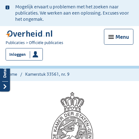
Ter
Mogelijk ervaart u problemen met het zoeken naar
informatie:
publicaties. We werken aan een oplossing. Excuses voor
het ongemak.
Menu
U
Publicaties
Officiële publicaties
bent
Inloggen
nu
hier:
Home
Kamerstuk 33561, nr. 9