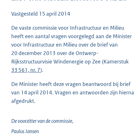
9
5
Vastgesteld
15 april 2014
K
b
De vaste commissie voor Infrastructuur en Milieu
heeft een aantal vragen voorgelegd aan de Minister
voor Infrastructuur en Milieu over de brief van
20 december 2013 over de Ontwerp-
Rijksstructuurvisie Windenergie op Zee (Kamerstuk
33 561, nr. 7
).
De Minister heeft deze vragen beantwoord bij brief
van 14 april 2014. Vragen en antwoorden zijn hierna
afgedrukt.
De voorzitter van de commissie,
Paulus
Jansen