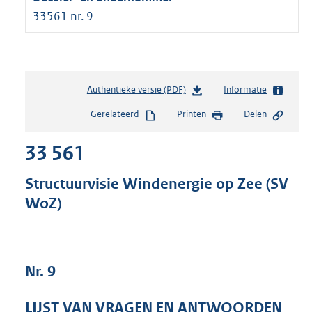
33561 nr. 9
Authentieke versie (PDF)
b
Informatie
e
Gerelateerd
Printen
Delen
s
t
33 561
a
n
d
Structuurvisie Windenergie op Zee (SV
s
WoZ)
g
r
o
o
t
Nr. 9
t
e
LIJST VAN VRAGEN EN ANTWOORDEN
: