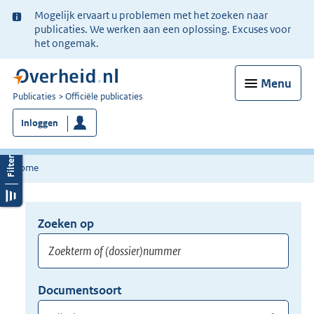
Ter
Mogelijk ervaart u problemen met het zoeken naar
informatie:
publicaties. We werken aan een oplossing. Excuses voor
het ongemak.
Menu
U
Publicaties
Officiële publicaties
bent
Inloggen
nu
hier:
Home
Zoeken op
Opnieuw
zoeken:
Zoekterm
Vul
Documentsoort
of
hier
Gebruik