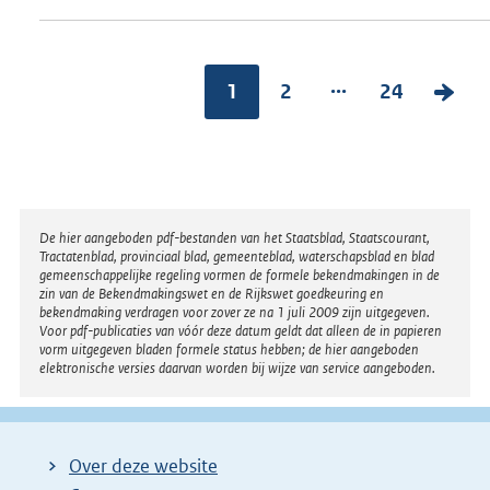
...
1
2
24
V
o
l
g
e
Disclaimer
De hier aangeboden pdf-bestanden van het Staatsblad, Staatscourant,
n
Tractatenblad, provinciaal blad, gemeenteblad, waterschapsblad en blad
gemeenschappelijke regeling vormen de formele bekendmakingen in de
d
zin van de Bekendmakingswet en de Rijkswet goedkeuring en
bekendmaking verdragen voor zover ze na 1 juli 2009 zijn uitgegeven.
e
Voor pdf-publicaties van vóór deze datum geldt dat alleen de in papieren
vorm uitgegeven bladen formele status hebben; de hier aangeboden
p
elektronische versies daarvan worden bij wijze van service aangeboden.
a
g
i
Over deze website
n