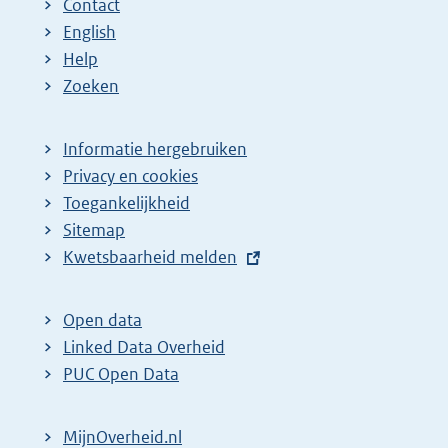
Contact
a
English
Help
Zoeken
Informatie hergebruiken
Privacy en cookies
Toegankelijkheid
Sitemap
E
Kwetsbaarheid melden
x
t
Open data
e
Linked Data Overheid
r
PUC Open Data
n
e
MijnOverheid.nl
l