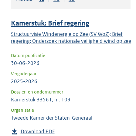
om
ENTER
om
Kamerstuk: Brief regering
uw
keuze
Structuurvisie Windenergie op Zee (SV WoZ); Brief
regering; Onderzoek nationale veiligheid wind op zee
te
bevestigen.
Datum publicatie
30-06-2026
Vergaderjaar
2025-2026
Dossier- en ondernummer
Kamerstuk 33561, nr. 103
Organisatie
Tweede Kamer der Staten-Generaal
Download PDF