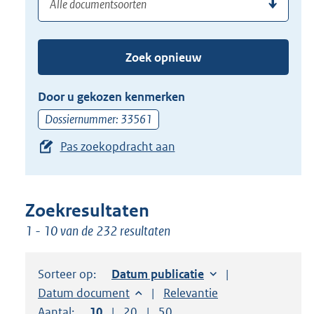
(dossier)nummer
uw
de
zoekterm
TAB
of
toets,
Zoek opnieuw
(dossier)nummer
of
in
de
Door u gekozen kenmerken
pijl
Dossiernummer: 33561
beneden
Pas zoekopdracht aan
toets
om
toegang
te
Zoekresultaten
krijgen
1 - 10 van de 232 resultaten
tot
de
Sorteer op:
Sorteer op:
Datum publicatie
suggesties.
Sorteer op:
Datum document
Sorteer op:
Relevantie
Druk
Aantal:
Toon
10
resultaten per pagina
Toon
20
resultaten per pagina
Toon
50
resultaten per pagina