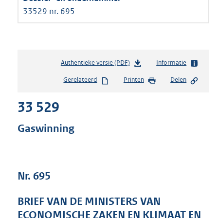
33529 nr. 695
Authentieke versie (PDF)
b
Informatie
e
Gerelateerd
Printen
Delen
s
t
33 529
a
n
d
Gaswinning
s
g
r
o
Nr. 695
o
t
t
BRIEF VAN DE MINISTERS VAN
e
ECONOMISCHE ZAKEN EN KLIMAAT EN
: