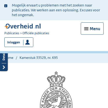
Ter
Mogelijk ervaart u problemen met het zoeken naar
informatie:
publicaties. We werken aan een oplossing. Excuses voor
het ongemak.
Menu
U
Publicaties
Officiële publicaties
bent
Inloggen
nu
hier:
Home
Kamerstuk 33529, nr. 695