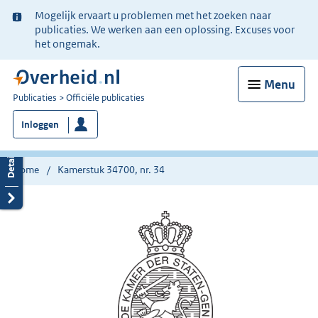
Ter
Mogelijk ervaart u problemen met het zoeken naar
informatie:
publicaties. We werken aan een oplossing. Excuses voor
het ongemak.
Menu
U
Publicaties
Officiële publicaties
bent
Inloggen
nu
hier:
Home
Kamerstuk 34700, nr. 34