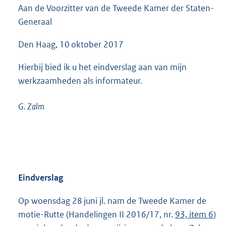
Aan de Voorzitter van de Tweede Kamer der Staten-
4
3
Generaal
K
b
Den Haag, 10 oktober 2017
Hierbij bied ik u het eindverslag aan van mijn
werkzaamheden als informateur.
G.
Zalm
Eindverslag
Op woensdag 28 juni jl. nam de Tweede Kamer de
motie-Rutte (Handelingen II 2016/17, nr.
93, item 6
)