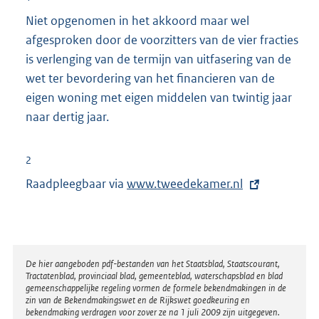
Niet opgenomen in het akkoord maar wel
afgesproken door de voorzitters van de vier fracties
is verlenging van de termijn van uitfasering van de
wet ter bevordering van het financieren van de
eigen woning met eigen middelen van twintig jaar
naar dertig jaar.
2
Raadpleegbaar via
E
www.tweedekamer.nl
x
t
e
r
Disclaimer
De hier aangeboden pdf-bestanden van het Staatsblad, Staatscourant,
Tractatenblad, provinciaal blad, gemeenteblad, waterschapsblad en blad
n
gemeenschappelijke regeling vormen de formele bekendmakingen in de
e
zin van de Bekendmakingswet en de Rijkswet goedkeuring en
bekendmaking verdragen voor zover ze na 1 juli 2009 zijn uitgegeven.
l