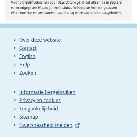
Voor pdf-publicaties van vóór deze datum geldt dat alleen de in papieren
i
vorm uitgegeven bladen formele status hebben; de hier aangeboden
elektronische versies daarvan worden bij wijze van service aangeboden.
n
k
:
Over deze website
Contact
English
Help
Zoeken
Informatie hergebruiken
Privacy en cookies
Toegankelijkheid
Sitemap
E
Kwetsbaarheid melden
x