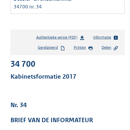
34700 nr. 34
Authentieke versie (PDF)
b
Informatie
e
Gerelateerd
Printen
Delen
s
t
34 700
a
n
d
Kabinetsformatie 2017
s
g
r
o
Nr. 34
o
t
t
BRIEF VAN DE INFORMATEUR
e
: