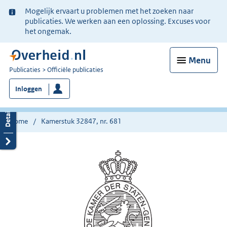
Ter
Mogelijk ervaart u problemen met het zoeken naar
informatie:
publicaties. We werken aan een oplossing. Excuses voor
het ongemak.
Menu
U
Publicaties
Officiële publicaties
bent
Inloggen
nu
hier:
Home
Kamerstuk 32847, nr. 681