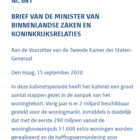
Nr. 681
7
2
BRIEF VAN DE MINISTER VAN
K
BINNENLANDSE ZAKEN EN
b
KONINKRIJKSRELATIES
Aan de Voorzitter van de Tweede Kamer der Staten-
Generaal
Den Haag, 15 september 2020
In deze kabinetsperiode heeft het kabinet een groot
aantal stappen gezet in de aanpak van het
woningtekort. Vorig jaar is er 2 miljard beschikbaar
gesteld voor de woningmarkt. Inmiddels is duidelijk
dat met de eerste 290 miljoen vanuit de
woningbouwimpuls 51.000 extra woningen worden
gerealiseerd en de heffingsvermindering voor