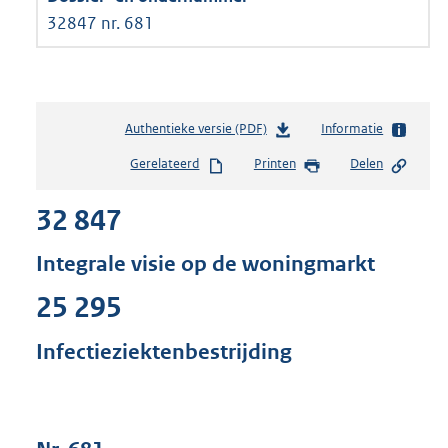
32847 nr. 681
Authentieke versie (PDF)
b
Informatie
e
Gerelateerd
Printen
Delen
s
t
32 847
a
n
d
Integrale visie op de woningmarkt
s
g
25 295
r
o
Infectieziektenbestrijding
o
t
t
e
: