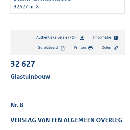
32627 nr. 8
Authentieke versie (PDF)
b
Informatie
e
Gerelateerd
Printen
Delen
s
t
32 627
a
n
d
Glastuinbouw
s
g
r
o
Nr. 8
o
t
t
VERSLAG VAN EEN ALGEMEEN OVERLEG
e
: