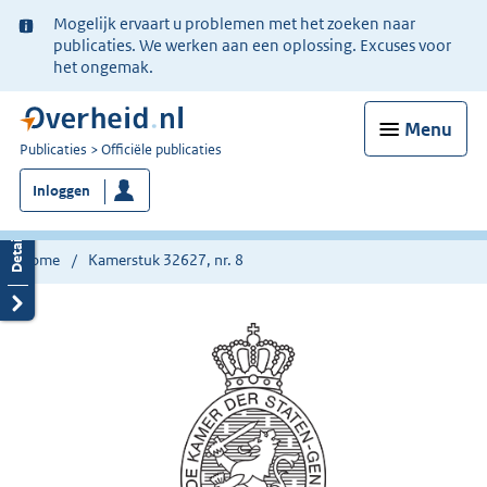
Ter
Mogelijk ervaart u problemen met het zoeken naar
informatie:
publicaties. We werken aan een oplossing. Excuses voor
het ongemak.
Menu
U
Publicaties
Officiële publicaties
bent
Inloggen
nu
hier:
Home
Kamerstuk 32627, nr. 8