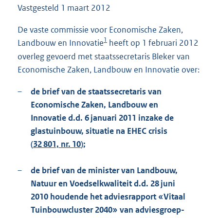
Vastgesteld
1 maart 2012
1
1
9
De vaste commissie voor Economische Zaken,
K
1
Landbouw en Innovatie
heeft op 1 februari 2012
b
overleg gevoerd met staatssecretaris Bleker van
Economische Zaken, Landbouw en Innovatie over:
–
de brief van de staatssecretaris van
Economische Zaken, Landbouw en
Innovatie d.d. 6 januari 2011 inzake de
glastuinbouw, situatie na EHEC crisis
(
32 801, nr. 10
);
–
de brief van de minister van Landbouw,
Natuur en Voedselkwaliteit d.d. 28 juni
2010 houdende het adviesrapport «Vitaal
Tuinbouwcluster 2040» van adviesgroep-