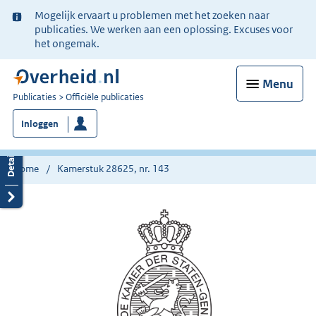
Ter
Mogelijk ervaart u problemen met het zoeken naar
informatie:
publicaties. We werken aan een oplossing. Excuses voor
het ongemak.
Menu
U
Publicaties
Officiële publicaties
bent
Inloggen
nu
hier:
Home
Kamerstuk 28625, nr. 143