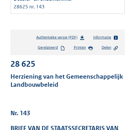
28625 nr. 143
Authentieke versie (PDF)
b
Informatie
e
Gerelateerd
Printen
Delen
s
t
28 625
a
n
d
Herziening van het Gemeenschappelijk
s
Landbouwbeleid
g
r
o
o
t
Nr. 143
t
e
BRIEF VAN DE STAATSSECRETARIS VAN
: