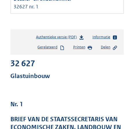
32627 nr. 1
Authentieke versie (PDF)
b
Informatie
e
Gerelateerd
Printen
Delen
s
t
32 627
a
n
d
Glastuinbouw
s
g
r
o
Nr. 1
o
t
t
BRIEF VAN DE STAATSSECRETARIS VAN
e
ECONOMISCHE ZAKEN, LANDBOUW EN
: