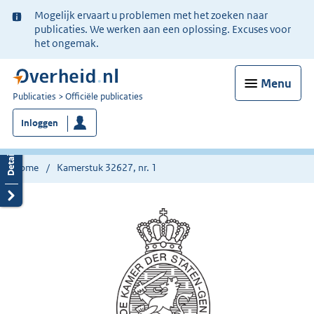
Ter
Mogelijk ervaart u problemen met het zoeken naar
informatie:
publicaties. We werken aan een oplossing. Excuses voor
het ongemak.
Menu
U
Publicaties
Officiële publicaties
bent
Inloggen
nu
hier:
Home
Kamerstuk 32627, nr. 1