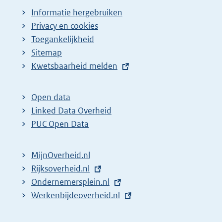
Informatie hergebruiken
Privacy en cookies
Toegankelijkheid
Sitemap
E
Kwetsbaarheid melden
x
t
Open data
e
Linked Data Overheid
r
PUC Open Data
n
e
MijnOverheid.nl
l
E
Rijksoverheid.nl
i
x
E
Ondernemersplein.nl
n
t
x
E
Werkenbijdeoverheid.nl
k
e
t
x
: