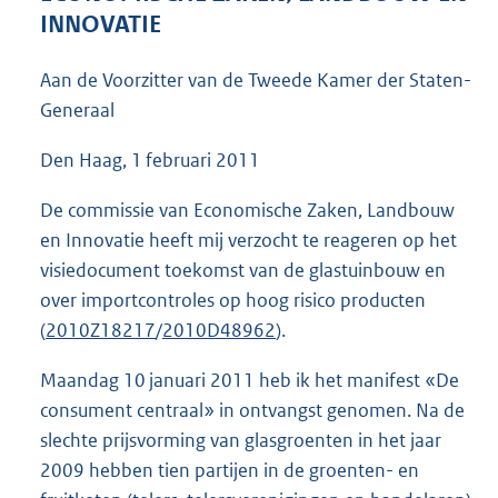
3
INNOVATIE
9
K
Aan de Voorzitter van de Tweede Kamer der Staten-
b
Generaal
Den Haag, 1 februari 2011
De commissie van Economische Zaken, Landbouw
en Innovatie heeft mij verzocht te reageren op het
visiedocument toekomst van de glastuinbouw en
over importcontroles op hoog risico producten
(
2010Z18217
/
2010D48962
).
Maandag 10 januari 2011 heb ik het manifest «De
consument centraal» in ontvangst genomen. Na de
slechte prijsvorming van glasgroenten in het jaar
2009 hebben tien partijen in de groenten- en