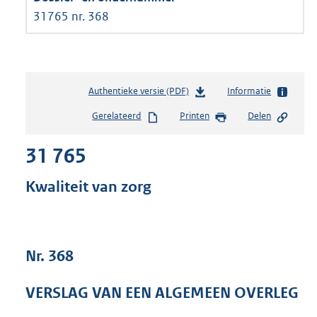
31765 nr. 368
Authentieke versie (PDF)
b
Informatie
e
Gerelateerd
Printen
Delen
s
t
31 765
a
n
d
Kwaliteit van zorg
s
g
r
o
Nr. 368
o
t
t
VERSLAG VAN EEN ALGEMEEN OVERLEG
e
: