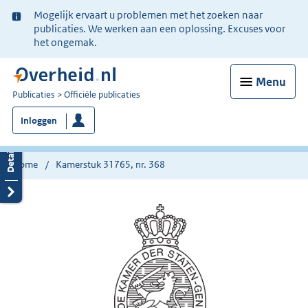
Ter
Mogelijk ervaart u problemen met het zoeken naar
informatie:
publicaties. We werken aan een oplossing. Excuses voor
het ongemak.
Menu
U
Publicaties
Officiële publicaties
bent
Inloggen
nu
hier:
Home
Kamerstuk 31765, nr. 368