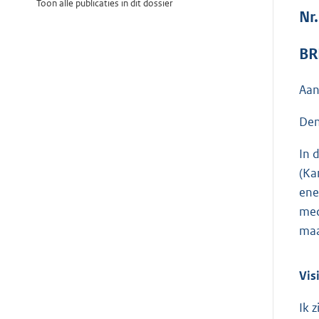
Toon alle publicaties in dit dossier
Nr
BR
Aan
Den
In 
(Ka
ene
med
maa
Vis
Ik 