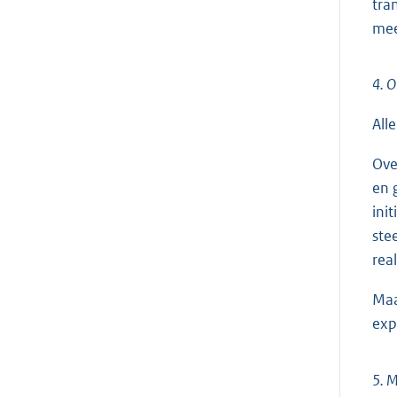
tra
mee
4. O
All
Ove
en 
ini
ste
rea
Maa
exp
5. 