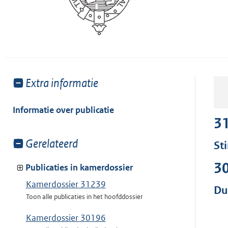
Toon
Extra informatie
meer
van:
Informatie over publicatie
3
Toon
Gerelateerd
St
meer
3
van:
Publicaties in kamerdossier
Kamerdossier 31239
Du
Toon alle publicaties in het hoofddossier
Kamerdossier 30196