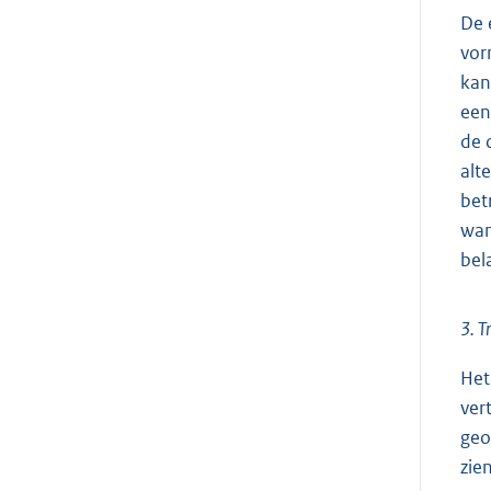
De 
vor
kan
een
de 
alt
bet
wan
bel
3. T
Het
ver
geo
zie