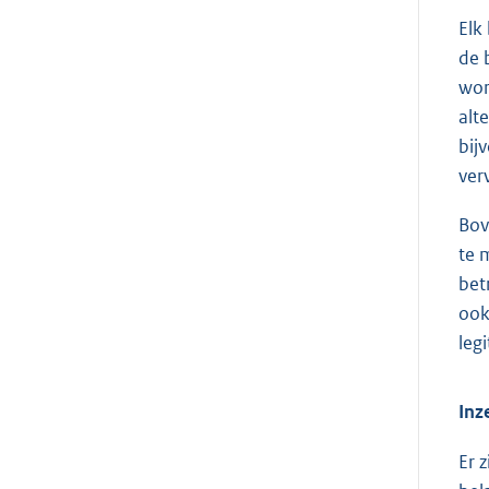
Elk
de 
wor
alt
bij
ver
Bov
te 
bet
ook
leg
Inz
Er 