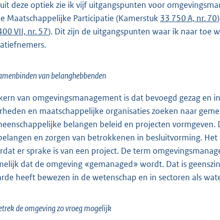
uit deze optiek zie ik vijf uitgangspunten voor omgevingsma
e Maatschappelijke Participatie (Kamerstuk
33 750 A, nr. 70
00 VII, nr. 57
). Dit zijn de uitgangspunten waar ik naar toe
tiatiefnemers.
Samenbinden van belanghebbenden
kern van omgevingsmanagement is dat bevoegd gezag en init
rheden en maatschappelijke organisaties zoeken naar geme
eenschappelijke belangen beleid en projecten vormgeven. D
belangen en zorgen van betrokkenen in besluitvorming. Het str
rdat er sprake is van een project. De term omgevingsmanag
elijk dat de omgeving «gemanaged» wordt. Dat is geenszins de
rde heeft bewezen in de wetenschap en in sectoren als water
etrek de omgeving zo vroeg mogelijk