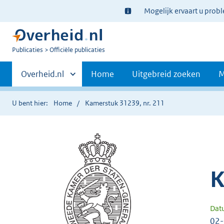
Ter
Mogelijk ervaart u prob
informatie:
U
Publicaties
Officiële publicaties
bent
Primaire
nu
Andere
Overheid.nl
Home
Uitgebreid zoeken
M
hier:
sites
navigatie
binnen
U bent hier:
Home
Kamerstuk 31239, nr. 211
K
Dat
02-