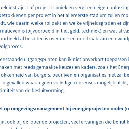
 beleidstraject of project is uniek en vergt een eigen oplos
betrokkenen per project in het allereerste stadium zullen 
dt, wie daarin welke rol pakt en welke vrijheidsgraden er zij
ernatieven is (bijvoorbeeld in tijd, geld, techniek) en wat al 
voorbeeld al besloten is over nut- en noodzaak van een wind
volgproces.
enstaande uitgangspunten kan ik niet onverkort toepassen in
maken met reeds gemaakte keuzes en kaders, zoals het Energ
rokkenheid van burgers, bedrijven en organisaties niet zal b
 in gevallen waarin geen volledige consensus mogelijk blijkt
itimiteit van de besluitvorming.
et op omgevingsmanagement bij energieprojecten onder (m
zijn, ook bij de lopende projecten, veel ervaringen die benut