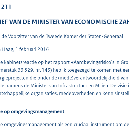
o
. 211
o
t
IEF VAN DE MINISTER VAN ECONOMISCHE ZA
t
e
 de Voorzitter van de Tweede Kamer der Staten-Generaal
:
6
 Haag, 1 februari 2016
4
de kabinetsreactie op het rapport «Aardbevingsrisico’s in G
K
merstuk
33 529, nr. 143
) heb ik toegezegd te komen met e
b
rgieprojecten die onder de (mede)verantwoordelijkheid van he
e namens de Minister van Infrastructuur en Milieu. De visie i
tschappelijke organisaties, medeoverheden en kennisinstel
ie op omgevingsmanagement
zie omgevingsmanagement als een cruciaal instrument om de e