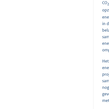
CO
opz
ene
in 
bel
sam
ene
omg
Het
ene
pro
sam
nog
gev
met