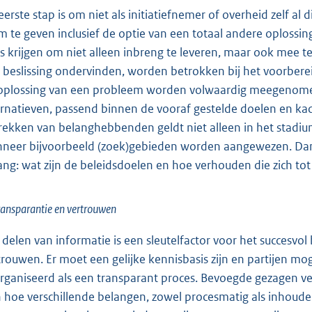
eerste stap is om niet als initiatiefnemer of overheid zelf a
m te geven inclusief de optie van een totaal andere oplossi
s krijgen om niet alleen inbreng te leveren, maar ook mee 
 beslissing ondervinden, worden betrokken bij het voorberei
oplossing van een probleem worden volwaardig meegenomen i
ernatieven, passend binnen de vooraf gestelde doelen en kade
rekken van belanghebbenden geldt niet alleen in het stadium
neer bijvoorbeeld (zoek)gebieden worden aangewezen. Dan 
ang: wat zijn de beleidsdoelen en hoe verhouden die zich tot
ransparantie en vertrouwen
 delen van informatie is een sleutelfactor voor het succes
trouwen. Er moet een gelijke kennisbasis zijn en partijen mog
rganiseerd als een transparant proces. Bevoegde gezagen ve
n hoe verschillende belangen, zowel procesmatig als inhoudel