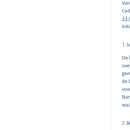
Van
Cod
33 4
ini
1. 
De 
ove
gem
de 
voo
Nam
waa
2. B