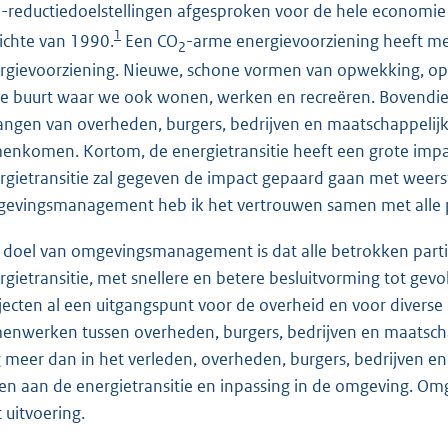
-reductiedoelstellingen afgesproken voor de hele econom
2
1
ichte van 1990.
Een CO
-arme energievoorziening heeft me
2
rgievoorziening. Nieuwe, schone vormen van opwekking, op
de buurt waar we ook wonen, werken en recreëren. Bovendie
angen van overheden, burgers, bedrijven en maatschappelijk
enkomen. Kortom, de energietransitie heeft een grote impa
rgietransitie zal gegeven de impact gepaard gaan met wee
evingsmanagement heb ik het vertrouwen samen met alle par
 doel van omgevingsmanagement is dat alle betrokken partije
rgietransitie, met snellere en betere besluitvorming tot gev
jecten al een uitgangspunt voor de overheid en voor diverse i
enwerken tussen overheden, burgers, bedrijven en maatschap
 meer dan in het verleden, overheden, burgers, bedrijven e
en aan de energietransitie en inpassing in de omgeving. Omg
 uitvoering.