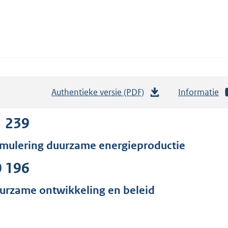
Authentieke versie (PDF)
b
Informatie
e
s
1 239
t
imulering duurzame energieproductie
a
n
0 196
d
s
urzame ontwikkeling en beleid
g
r