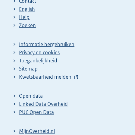
Contact
English
Help
Zoeken
Informatie hergebruiken
Privacy en cookies
Toegankelijkheid
Sitemap
E
Kwetsbaarheid melden
x
t
Open data
e
Linked Data Overheid
r
PUC Open Data
n
e
MijnOverheid.nl
l