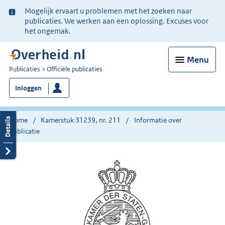
Ter
Mogelijk ervaart u problemen met het zoeken naar
informatie:
publicaties. We werken aan een oplossing. Excuses voor
het ongemak.
Menu
U
Publicaties
Officiële publicaties
bent
Inloggen
nu
hier:
Home
Kamerstuk 31239, nr. 211
Informatie over
publicatie