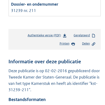
31239 nr. 211
Authentieke versie (PDF)
b
Gerelateerd
e
Printen
Delen
s
t
a
n
Informatie over deze publicatie
d
s
Deze publicatie is op 02-02-2016 gepubliceerd door
g
Tweede Kamer der Staten-Generaal. De publicatie is
r
van het type Kamerstuk en heeft als identifier "kst-
o
31239-211".
o
t
Bestandsformaten
t
e