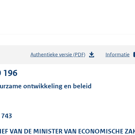
Authentieke versie (PDF)
b
Informatie
e
s
0 196
t
urzame ontwikkeling en beleid
a
n
d
s
. 743
g
r
IEF VAN DE MINISTER VAN ECONOMISCHE ZA