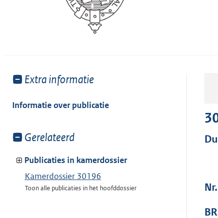
Toon
Extra informatie
meer
van:
Informatie over publicatie
3
Toon
Gerelateerd
Du
meer
van:
Publicaties in kamerdossier
Kamerdossier 30196
Nr
Toon alle publicaties in het hoofddossier
BR