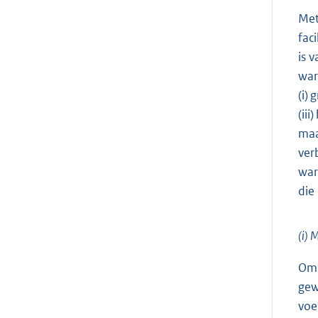
Met
fac
is 
war
(i)
(ii
maa
ver
war
die
(i) 
Om 
gew
voe