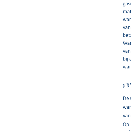
gas
mat
war
van
bet
War
van
bij
war
(iii
De 
war
van
Op 