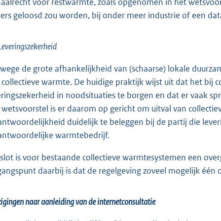
aalrecht voor restwarmte, zoals opgenomen in het wetsvoors
ers geloosd zou worden, bij onder meer industrie of een da
 Leveringszekerheid
wege de grote afhankelijkheid van (schaarse) lokale duurza
 collectieve warmte. De huidige praktijk wijst uit dat het bi
eringszekerheid in noodsituaties te borgen en dat er vaak sp
 wetsvoorstel is er daarom op gericht om uitval van collec
antwoordelijkheid duidelijk te beleggen bij de partij die l
antwoordelijke warmtebedrijf.
 slot is voor bestaande collectieve warmtesystemen een ov
gangspunt daarbij is dat de regelgeving zoveel mogelijk één
igingen naar aanleiding van de internetconsultatie