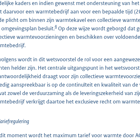
delijke kaders en indien gewenst met ondersteuning van he
st daarvoor een warmtebedrijf aan voor een bepaalde tijd (20
de plicht om binnen zijn warmtekavel een collectieve warmte
4
 omgevingsplan besluit.
Op deze wijze wordt geborgd dat g
lectieve warmtevoorzieningen en beschikken over voldoende
mtebedrijf.
volgens wordt in dit wetsvoorstel de rol voor een aangeweze
chten helder zijn. Het centrale uitgangspunt in het wetsvoor
antwoordelijkheid draagt voor zijn collectieve warmtevoorz
ledig aanspreekbaar is op de continuïteit en kwaliteit van d
at zowel de verduurzaming als de leveringszekerheid van zi
mtebedrijf verkrijgt daartoe het exclusieve recht om warmte 
 Tariefregulering
dit moment wordt het maximum tarief voor warmte door ACM