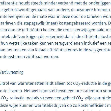
referentie houdt steeds minder verband met de onderligge
e gebruik wordt gemaakt van andere, duurzamere bronnen. Er
mtebedrijven en de mate waarin deze door de tarieven word
 tarieven die stapsgewijs (meer) kostengebaseerd worden. Da
alen dan de (efficiënte) kosten die redelijkerwijs gemaakt
mtebedrijven krijgen de zekerheid dat zij de efficiënte koste
 hun wettelijke taken kunnen terugverdienen inclusief een 
 aan het maken van lokaal efficiënte keuzes in de wijkgerich
mtesystemen zichtbaar worden.
) Verduurzaming
uitrol van warmtenetten leidt alleen tot CO
-reductie in de
2
mte leveren. Het wetsvoorstel bevat een prestatienorm voo
 CO
-reductie met als streven een geheel CO
-vrije warmtel
2
2
deze wijze kunnen warmtebedrijven op zo kostenefficiënt mog