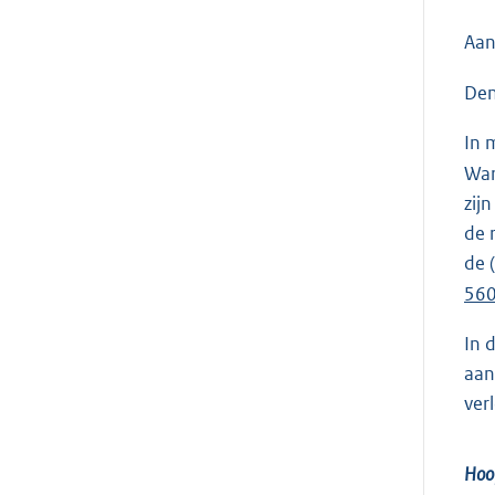
Aan
Den
In 
War
zij
de 
de 
56
In 
aan
ver
Hoof