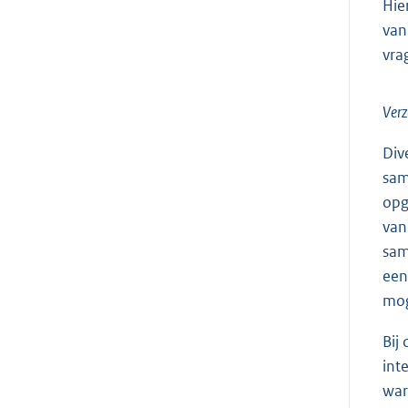
Hie
van
vra
Verz
Div
sam
opg
van
sam
een
mog
Bij
int
war