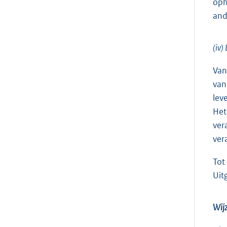
oph
and
(iv)
Van
van
lev
Het
ver
ver
Tot
Uit
Wijz