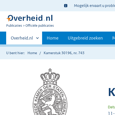
Ter
Mogelijk ervaart u prob
informatie:
U
Publicaties
Officiële publicaties
bent
Primaire
nu
Andere
Overheid.nl
Home
Uitgebreid zoeken
M
hier:
sites
navigatie
binnen
U bent hier:
Home
Kamerstuk 30196, nr. 743
K
Dat
11-