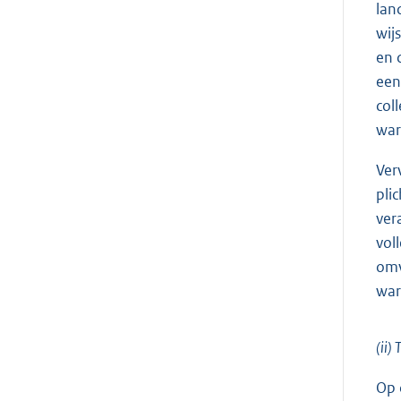
lan
wij
en 
een
col
war
Ver
pli
ver
vol
omv
war
(ii)
Op 