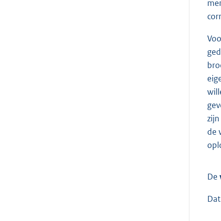
men
cor
Voo
ged
bro
eig
wil
gev
zij
de 
opl
De
Dat