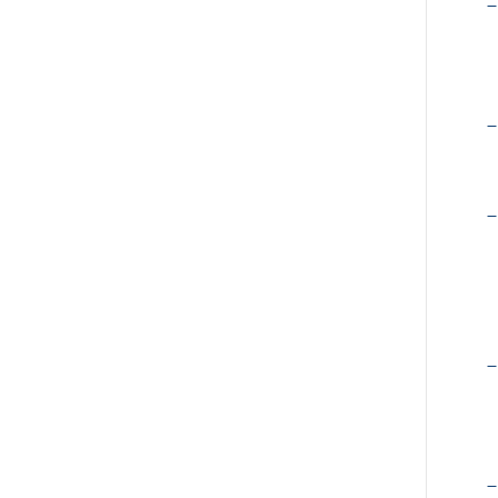
–
–
–
–
–