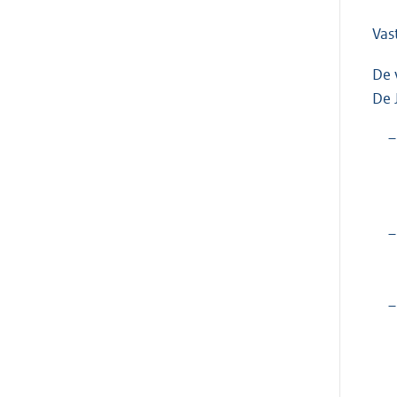
Vas
De 
De 
–
–
–