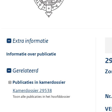
Toon
Extra informatie
meer
van:
Informatie over publicatie
2
Toon
Gerelateerd
Zo
meer
van:
Publicaties in kamerdossier
Kamerdossier 29538
Nr
Toon alle publicaties in het hoofddossier
VE