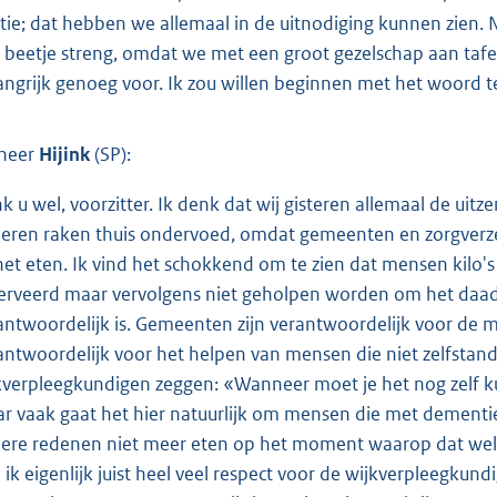
ctie; dat hebben we allemaal in de uitnodiging kunnen zien. N
 beetje streng, omdat we met een groot gezelschap aan tafel 
angrijk genoeg voor. Ik zou willen beginnen met het woord te
heer
Hijink
(SP):
k u wel, voorzitter. Ik denk dat wij gisteren allemaal de ui
eren raken thuis ondervoed, omdat gemeenten en zorgverz
 het eten. Ik vind het schokkend om te zien dat mensen kilo'
erveerd maar vervolgens niet geholpen worden om het daadwe
antwoordelijk is. Gemeenten zijn verantwoordelijk voor de m
antwoordelijk voor het helpen van mensen die niet zelfstand
kverpleegkundigen zeggen: «Wanneer moet je het nog zelf k
r vaak gaat het hier natuurlijk om mensen die met dement
ere redenen niet meer eten op het moment waarop dat wel 
 ik eigenlijk juist heel veel respect voor de wijkverpleegkun