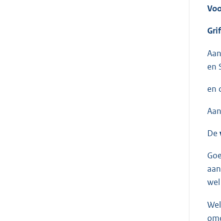
Voo
Grif
Aan
en 
en 
Aan
De
Goe
aan
wel
Wel
omd