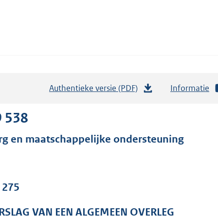
Authentieke versie (PDF)
b
Informatie
e
s
9 538
t
rg en maatschappelijke ondersteuning
a
n
d
s
. 275
g
r
RSLAG VAN EEN ALGEMEEN OVERLEG