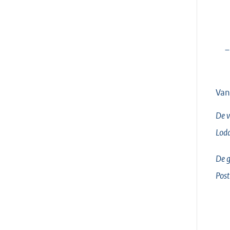
–
Van
De v
Lodd
De g
Post