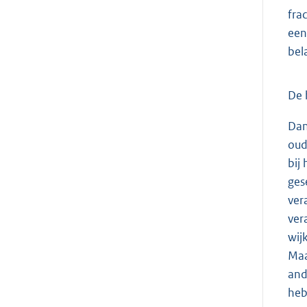
fra
een
bel
De 
Dan
oud
bij
ges
ver
ver
wij
Maa
and
heb