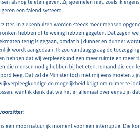
sen alsnog te eten geven. Zij sjoemelen niet, zoals ik ergens
rigeren een falend systeem.
rzitter. In ziekenhuizen worden steeds meer mensen opgenom
ronken hebben of te weinig hebben gegeten. Dat zagen we ook
ekmaten terug is gegaan, omdat hij dunner en dunner wordt
enlijk wordt aangedaan. Ik zou vandaag graag de toezegging
len hebben dat wij verpleegkundigen meer ruimte en meer t
en die mensen nodig hebben bij het eten. Iemand die een le
n bord leeg. Dat zal de Minister toch met mij eens moeten zij
wijkverpleegkundige de mogelijkheid krijgt om ruimer te ind
ossen, want ik denk dat we het er allemaal over eens zijn dat
voorzitter
:
 is een mooi natuurlijk moment voor een interruptie. Die k