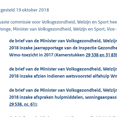
o
o
tgesteld
19 oktober 2018
t
vaste commissie voor Volksgezondheid, Welzijn en Sport he
t
Jonge, Minister van Volksgezondheid, Welzijn en Sport, Vice-
e
:
de brief van de Minister van Volksgezondheid, Welzijn
2
2018 inzake jaarrapportage van de Inspectie Gezondhei
1
Wmo-toezicht in 2017 (Kamerstukken
29 538 en 31 839
4
K
de brief van de Minister van Volksgezondheid, Welzijn
b
2018 inzake afzien indienen wetsvoorstel alfahulp 
de brief van de Minister van Volksgezondheid, Welzijn
2018 inzake afspraken hulpmiddelen, woningaanpass
29 538, nr. 61
);