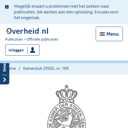
Ter
Mogelijk ervaart u problemen met het zoeken naar
informatie:
publicaties. We werken aan een oplossing. Excuses voor
het ongemak.
Menu
U
Publicaties
Officiële publicaties
bent
Inloggen
nu
hier:
Home
Kamerstuk 29502, nr. 104