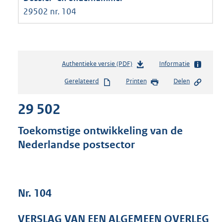
29502 nr. 104
Authentieke versie (PDF)
b
Informatie
e
Gerelateerd
Printen
Delen
s
t
29 502
a
n
d
Toekomstige ontwikkeling van de
s
Nederlandse postsector
g
r
o
o
t
Nr. 104
t
e
VERSLAG VAN EEN ALGEMEEN OVERLEG
: