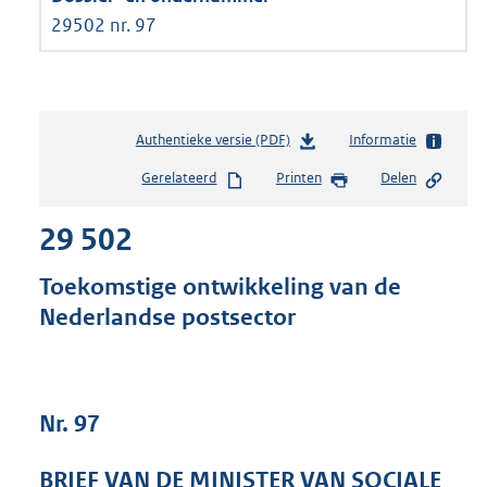
29502 nr. 97
Authentieke versie (PDF)
b
Informatie
e
Gerelateerd
Printen
Delen
s
t
29 502
a
n
d
Toekomstige ontwikkeling van de
s
Nederlandse postsector
g
r
o
o
t
Nr. 97
t
e
BRIEF VAN DE MINISTER VAN SOCIALE
: