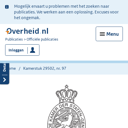
Ter
Mogelijk ervaart u problemen met het zoeken naar
informatie:
publicaties. We werken aan een oplossing. Excuses voor
het ongemak.
Menu
U
Publicaties
Officiële publicaties
bent
Inloggen
nu
hier:
Home
Kamerstuk 29502, nr. 97