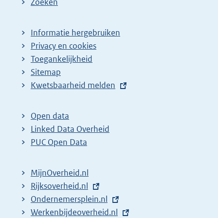
Zoeken
Informatie hergebruiken
Privacy en cookies
Toegankelijkheid
Sitemap
E
Kwetsbaarheid melden
x
t
Open data
e
Linked Data Overheid
r
PUC Open Data
n
e
MijnOverheid.nl
l
E
Rijksoverheid.nl
i
x
E
Ondernemersplein.nl
n
t
x
E
Werkenbijdeoverheid.nl
k