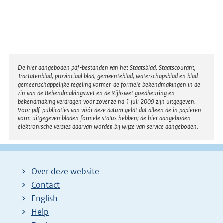
Disclaimer
De hier aangeboden pdf-bestanden van het Staatsblad, Staatscourant,
Tractatenblad, provinciaal blad, gemeenteblad, waterschapsblad en blad
gemeenschappelijke regeling vormen de formele bekendmakingen in de
zin van de Bekendmakingswet en de Rijkswet goedkeuring en
bekendmaking verdragen voor zover ze na 1 juli 2009 zijn uitgegeven.
Voor pdf-publicaties van vóór deze datum geldt dat alleen de in papieren
vorm uitgegeven bladen formele status hebben; de hier aangeboden
elektronische versies daarvan worden bij wijze van service aangeboden.
Over deze website
Contact
English
Help