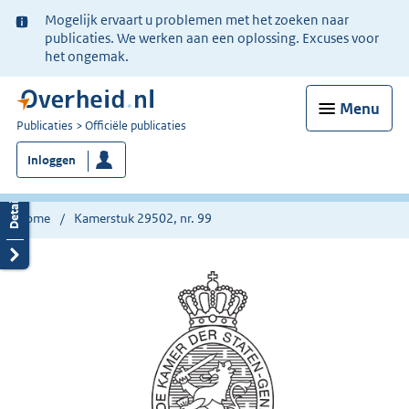
Ter
Mogelijk ervaart u problemen met het zoeken naar
informatie:
publicaties. We werken aan een oplossing. Excuses voor
het ongemak.
Menu
U
Publicaties
Officiële publicaties
bent
Inloggen
nu
hier:
Home
Kamerstuk 29502, nr. 99