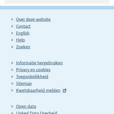
Over deze website
Contact
English
Help
Zoeken
Informatie hergebruiken
Privacy en cookies
Toegankelijkheid
Sitemap
E
Kwetsbaarheid melden
x
t
Open data
e
Linked Data Overheid