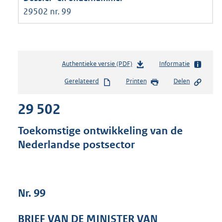
29502 nr. 99
Authentieke versie (PDF)
b
Informatie
e
Gerelateerd
Printen
Delen
s
t
29 502
a
n
d
Toekomstige ontwikkeling van de
s
Nederlandse postsector
g
r
o
o
t
Nr. 99
t
e
BRIEF VAN DE MINISTER VAN
: