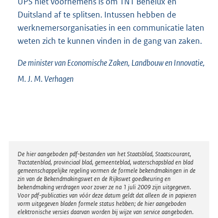
UPS niet voornemens is om TNT Benelux en
Duitsland af te splitsen. Intussen hebben de
werknemersorganisaties in een communicatie laten
weten zich te kunnen vinden in de gang van zaken.
De minister van Economische Zaken, Landbouw en Innovatie,
M. J. M.
Verhagen
Disclaimer
De hier aangeboden pdf-bestanden van het Staatsblad, Staatscourant,
Tractatenblad, provinciaal blad, gemeenteblad, waterschapsblad en blad
gemeenschappelijke regeling vormen de formele bekendmakingen in de
zin van de Bekendmakingswet en de Rijkswet goedkeuring en
bekendmaking verdragen voor zover ze na 1 juli 2009 zijn uitgegeven.
Voor pdf-publicaties van vóór deze datum geldt dat alleen de in papieren
vorm uitgegeven bladen formele status hebben; de hier aangeboden
elektronische versies daarvan worden bij wijze van service aangeboden.