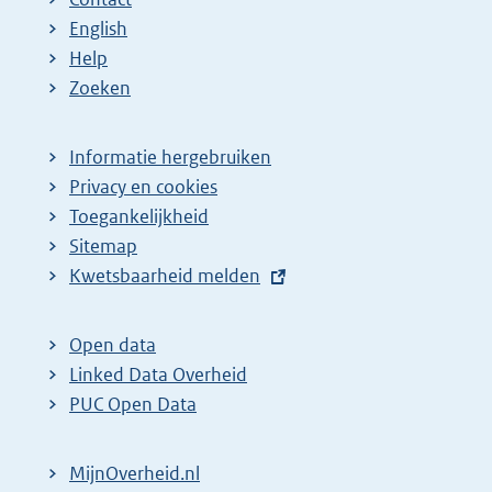
English
Help
Zoeken
Informatie hergebruiken
Privacy en cookies
Toegankelijkheid
Sitemap
E
Kwetsbaarheid melden
x
t
Open data
e
Linked Data Overheid
r
PUC Open Data
n
e
MijnOverheid.nl
l