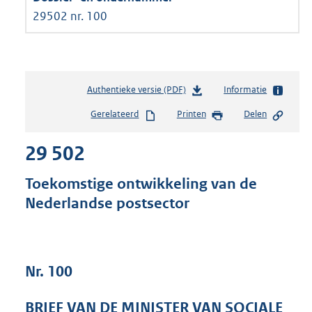
29502 nr. 100
Authentieke versie (PDF)
b
Informatie
e
Gerelateerd
Printen
Delen
s
t
29 502
a
n
d
Toekomstige ontwikkeling van de
s
Nederlandse postsector
g
r
o
o
t
Nr. 100
t
e
BRIEF VAN DE MINISTER VAN SOCIALE
: