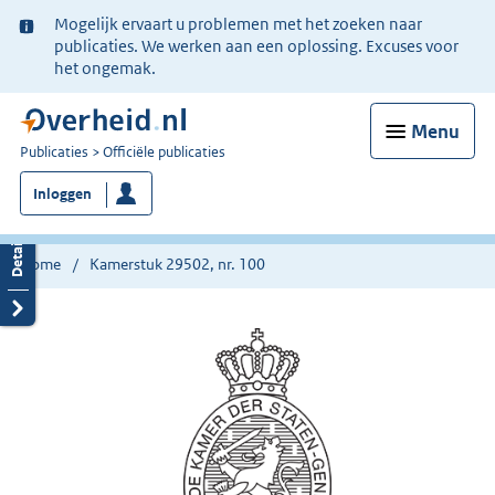
Ter
Mogelijk ervaart u problemen met het zoeken naar
informatie:
publicaties. We werken aan een oplossing. Excuses voor
het ongemak.
Menu
U
Publicaties
Officiële publicaties
bent
Inloggen
nu
hier:
Home
Kamerstuk 29502, nr. 100