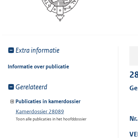
Toon
Extra informatie
meer
van:
Informatie over publicatie
2
Toon
Gerelateerd
Ge
meer
van:
Publicaties in kamerdossier
Kamerdossier 28089
Nr
Toon alle publicaties in het hoofddossier
VE