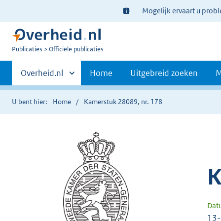
Ter
Mogelijk ervaart u prob
informatie:
U
Publicaties
Officiële publicaties
bent
Primaire
nu
Andere
Overheid.nl
Home
Uitgebreid zoeken
M
hier:
sites
navigatie
binnen
U bent hier:
Home
Kamerstuk 28089, nr. 178
K
Dat
13-