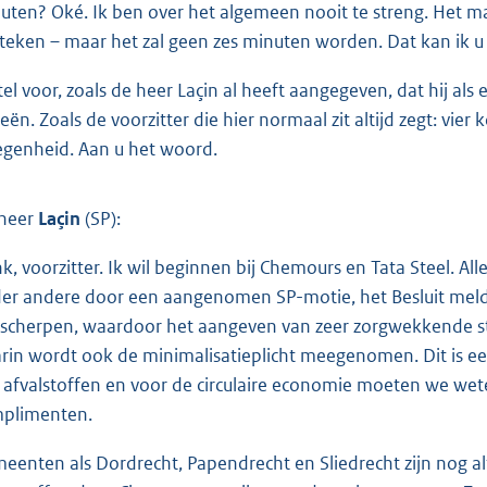
uten? Oké. Ik ben over het algemeen nooit te streng. Het mag 
teken – maar het zal geen zes minuten worden. Dat kan ik u
stel voor, zoals de heer Laçin al heeft aangegeven, dat hij als
eën. Zoals de voorzitter die hier normaal zit altijd zegt: vier
egenheid. Aan u het woord.
heer
Laçin
(SP):
k, voorzitter. Ik wil beginnen bij Chemours en Tata Steel. Aller
er andere door een aangenomen SP-motie, het Besluit melden
scherpen, waardoor het aangeven van zeer zorgwekkende st
rin wordt ook de minimalisatieplicht meegenomen. Dit is ee
 afvalstoffen en voor de circulaire economie moeten we wete
plimenten.
eenten als Dordrecht, Papendrecht en Sliedrecht zijn nog al