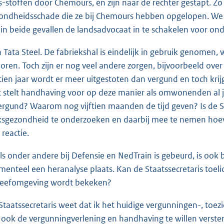
s-stoffen door Chemours, en zijn naar de rechter gestapt. Z
ondheidsschade die ze bij Chemours hebben opgelopen. We h
in beide gevallen de landsadvocaat in te schakelen voor ond
 Tata Steel. De fabriekshal is eindelijk in gebruik genomen, w
oren. Toch zijn er nog veel andere zorgen, bijvoorbeeld over 
tien jaar wordt er meer uitgestoten dan vergund en toch krij
 stelt handhaving voor op deze manier als omwonenden al 
vergund? Waarom nog vijftien maanden de tijd geven? Is de S
ksgezondheid te onderzoeken en daarbij mee te nemen hoeve
 reactie.
ls onder andere bij Defensie en NedTrain is gebeurd, is ook 
enteel een heranalyse plaats. Kan de Staatssecretaris toeli
leefomgeving wordt bekeken?
Staatssecretaris weet dat ik het huidige vergunningen-, toez
f ook de vergunningverlening en handhaving te willen verst