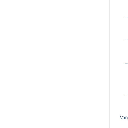
–
–
–
–
Van