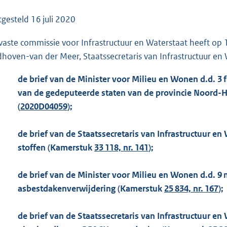
o
o
tgesteld
16 juli 2020
t
vaste commissie voor Infrastructuur en Waterstaat heeft o
t
dhoven-van der Meer, Staatssecretaris van Infrastructuur en 
e
:
de brief van de Minister voor Milieu en Wonen d.d. 3 f
1
van de gedeputeerde staten van de provincie Noord-Ho
4
(
2020D04059
);
2
K
de brief van de Staatssecretaris van Infrastructuur en
b
stoffen (Kamerstuk
33 118, nr. 141
);
de brief van de Minister voor Milieu en Wonen d.d. 9
asbestdakenverwijdering (Kamerstuk
25 834, nr. 167
);
de brief van de Staatssecretaris van Infrastructuur en 