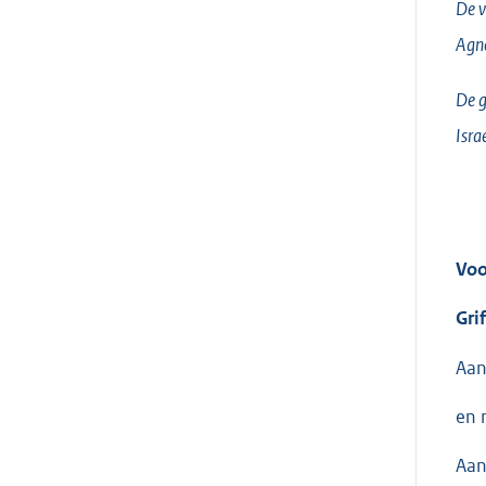
De v
Agn
De g
Isra
Voo
Gri
Aan
en 
Aan