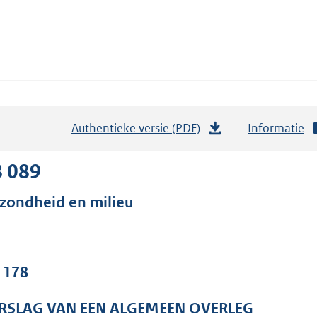
Authentieke versie (PDF)
b
Informatie
e
s
8 089
t
zondheid en milieu
a
n
d
s
. 178
g
r
RSLAG VAN EEN ALGEMEEN OVERLEG