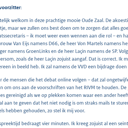
voorzitter
:
telijk welkom in deze prachtige mooie Oude Zaal. De akoestie
tje, maar we zullen ons best doen om te zorgen dat alles go
atssecretaris – ik moet weer even wennen aan die rol – en h
rouw Van Eijs namens D66, de heer Von Martels namens he
ger namens GroenLinks en de heer Laçin namens de SP. Volge
ersom, zoals de heer Laçin zojuist aangaf. Dat is correct. Ik 
ereen in beeld heb. Ik zal namens de VVD een bijdrage doen 
r de mensen die het debat online volgen – dat zal ongetwijfel
n om ons aan de voorschriften van het RIVM te houden. De 
jes gereinigd als we op plekken komen waar een ander heef
al aan te geven dat het niet nodig is om straks mails te sture
els hebben gehouden, zo stel ik mij voor.
spreektijd bedraagt vier minuten. Ik kreeg zojuist al een sein