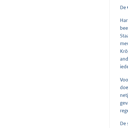
De
Har
bee
Sta
mev
Krö
and
ied
Voo
doe
net
gev
reg
De 