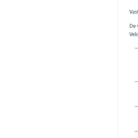
Vas
De 
Vel
–
–
–
–