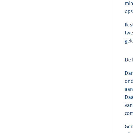
min
ops
Ik 
twe
gel
De 
Dan
ond
aan
Daa
van
com
Gem