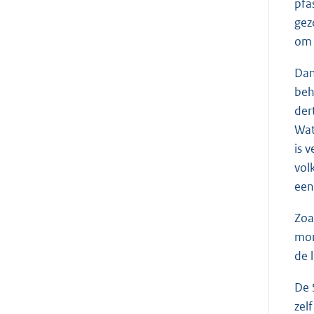
pfa
gez
om 
Dan
beh
der
Wat
is 
vol
een
Zoa
mom
de 
De 
zel