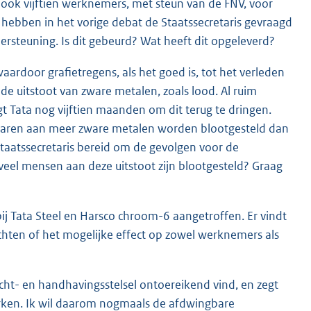
o ook vijftien werknemers, met steun van de FNV, voor
ebben in het vorige debat de Staatssecretaris gevraagd
ersteuning. Is dit gebeurd? Wat heeft dit opgeleverd?
aardoor grafietregens, als het goed is, tot het verleden
de uitstoot van zware metalen, zoals lood. Al ruim
gt Tata nog vijftien maanden om dit terug te dringen.
jaren aan meer zware metalen worden blootgesteld dan
taatssecretaris bereid om de gevolgen voor de
el mensen aan deze uitstoot zijn blootgesteld? Graag
bij Tata Steel en Harsco chroom-6 aangetroffen. Er vindt
chten of het mogelijke effect op zowel werknemers als
icht- en handhavingsstelsel ontoereikend vind, en zegt
erken. Ik wil daarom nogmaals de afdwingbare