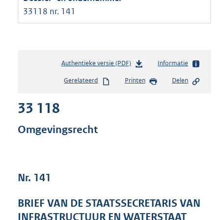
33118 nr. 141
Authentieke versie (PDF)
b
Informatie
e
Gerelateerd
Printen
Delen
s
t
33 118
a
n
d
Omgevingsrecht
s
g
r
o
Nr. 141
o
t
t
BRIEF VAN DE STAATSSECRETARIS VAN
e
INFRASTRUCTUUR EN WATERSTAAT
: