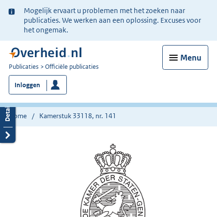
Ter
Mogelijk ervaart u problemen met het zoeken naar
informatie:
publicaties. We werken aan een oplossing. Excuses voor
het ongemak.
Menu
U
Publicaties
Officiële publicaties
bent
Inloggen
nu
hier:
Home
Kamerstuk 33118, nr. 141