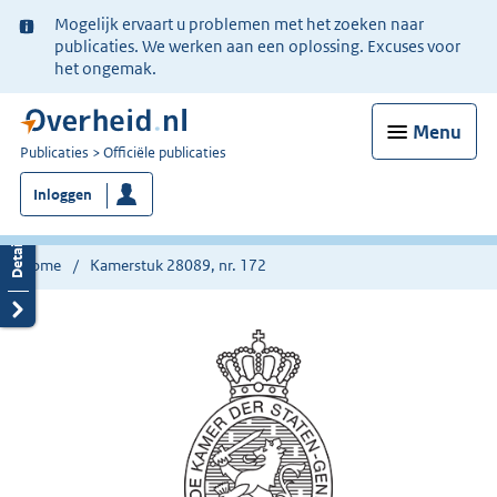
Ter
Mogelijk ervaart u problemen met het zoeken naar
informatie:
publicaties. We werken aan een oplossing. Excuses voor
het ongemak.
Menu
U
Publicaties
Officiële publicaties
bent
Inloggen
nu
hier:
Home
Kamerstuk 28089, nr. 172