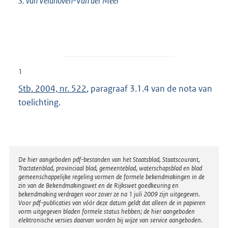
S. van
Veldhoven-Van der Meer
1
Stb. 2004, nr. 522
, paragraaf 3.1.4 van de nota van
toelichting.
Disclaimer
De hier aangeboden pdf-bestanden van het Staatsblad, Staatscourant,
Tractatenblad, provinciaal blad, gemeenteblad, waterschapsblad en blad
gemeenschappelijke regeling vormen de formele bekendmakingen in de
zin van de Bekendmakingswet en de Rijkswet goedkeuring en
bekendmaking verdragen voor zover ze na 1 juli 2009 zijn uitgegeven.
Voor pdf-publicaties van vóór deze datum geldt dat alleen de in papieren
vorm uitgegeven bladen formele status hebben; de hier aangeboden
elektronische versies daarvan worden bij wijze van service aangeboden.