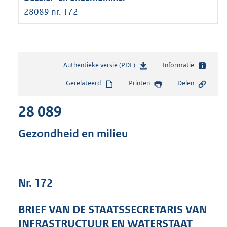
28089 nr. 172
Authentieke versie (PDF)
b
Informatie
e
Gerelateerd
Printen
Delen
s
t
28 089
a
n
d
Gezondheid en milieu
s
g
r
o
Nr. 172
o
t
t
BRIEF VAN DE STAATSSECRETARIS VAN
e
INFRASTRUCTUUR EN WATERSTAAT
: