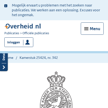
Ter
Mogelijk ervaart u problemen met het zoeken naar
informatie:
publicaties. We werken aan een oplossing. Excuses voor
het ongemak.
Menu
U
Publicaties
Officiële publicaties
bent
Inloggen
nu
hier:
Home
Kamerstuk 25424, nr. 342