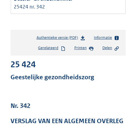
25424 nr. 342
Authentieke versie (PDF)
b
Informatie
e
Gerelateerd
Printen
Delen
s
t
25 424
a
n
d
Geestelijke gezondheidszorg
s
g
r
o
Nr. 342
o
t
t
VERSLAG VAN EEN ALGEMEEN OVERLEG
e
: