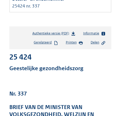
25424 nr. 337
Authentieke versie (PDF)
b
Informatie
e
Gerelateerd
Printen
Delen
s
t
25 424
a
n
d
Geestelijke gezondheidszorg
s
g
r
o
Nr. 337
o
t
t
BRIEF VAN DE MINISTER VAN
e
VOLKSGEZONDHEID, WELZIJN EN
: