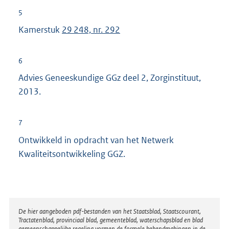
t
n
5
e
k
Kamerstuk
29 248, nr. 292
r
:
n
6
e
Advies Geneeskundige GGz deel 2, Zorginstituut,
l
2013.
i
n
k
7
:
Ontwikkeld in opdracht van het Netwerk
Kwaliteitsontwikkeling GGZ.
Disclaimer
De hier aangeboden pdf-bestanden van het Staatsblad, Staatscourant,
Tractatenblad, provinciaal blad, gemeenteblad, waterschapsblad en blad
gemeenschappelijke regeling vormen de formele bekendmakingen in de