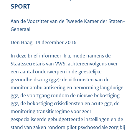
5
SPORT
3
K
Aan de Voorzitter van de Tweede Kamer der Staten-
b
Generaal
Den Haag, 14 december 2016
In deze brief informeer ik u, mede namens de
Staatssecretaris van VWS, achtereenvolgens over
een aantal onderwerpen in de geestelijke
gezond
heidszorg (ggz): de uitkomsten van de
monitor ambulantisering en hervorming langdurige
ggz, de voortgang rondom de nieuwe bekostiging
ggz, de bekostiging crisisdiensten en acute ggz, de
monitoring transitieregime voor zeer
gespecialiseerde gebudgetteerde instellingen en de
stand van zaken rondom pilot psychosociale zorg bij