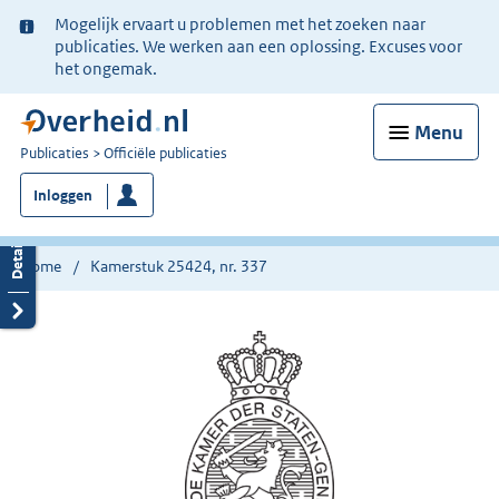
Ter
Mogelijk ervaart u problemen met het zoeken naar
informatie:
publicaties. We werken aan een oplossing. Excuses voor
het ongemak.
Menu
U
Publicaties
Officiële publicaties
bent
Inloggen
nu
hier:
Home
Kamerstuk 25424, nr. 337