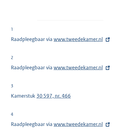
1
Raadpleegbaar via
E
www.tweedekamer.nl
x
t
2
e
Raadpleegbaar via
E
www.tweedekamer.nl
r
x
n
t
3
e
e
Kamerstuk
30 597, nr. 466
l
r
i
n
n
4
e
k
Raadpleegbaar via
E
www.tweedekamer.nl
l
:
x
i