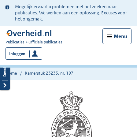
Ter
Mogelijk ervaart u problemen met het zoeken naar
informatie:
publicaties. We werken aan een oplossing. Excuses voor
het ongemak.
Menu
U
Publicaties
Officiële publicaties
bent
Inloggen
nu
hier:
Home
Kamerstuk 23235, nr. 197