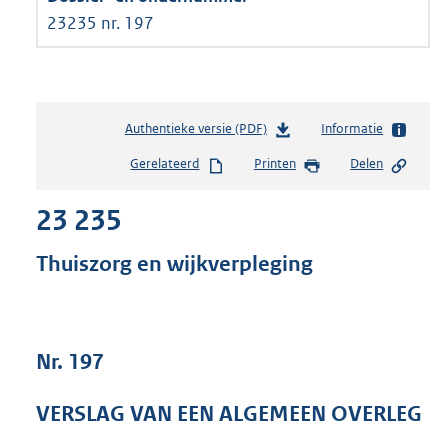
23235 nr. 197
Authentieke versie (PDF)
b
Informatie
e
Gerelateerd
Printen
Delen
s
t
23 235
a
n
d
Thuiszorg en wijkverpleging
s
g
r
o
Nr. 197
o
t
t
VERSLAG VAN EEN ALGEMEEN OVERLEG
e
: