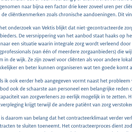
genomen naar bijna een factor drie keer zoveel uren per clië
in de cliëntkenmerken zoals chronische aandoeningen. Dit vin
 het onderzoek van Vektis blijkt dat niet-gecontracteerde zo
bieders. De versnippering van het aanbod staat haaks op he
 naar een situatie waarin integrale zorg wordt verleend do
gprofessionals (van één of meerdere zorgaanbieders) die wi
m in de wijk. Ze zijn zowel voor cliënten als voor andere lok
kelijker en beter kunnen organiseren wat ten goede komt a
ls ik ook eerder heb aangegeven vormt naast het probleem 
bod ook de schaarste aan personeel een belangrijke reden o
capaciteit van zorgverleners zo eerlijk mogelijk in te zetten.
kverpleging krijgt terwijl de andere patiënt van zorg verstoken 
 is daarom van belang dat het contracteerklimaat verder ve
tracten te sluiten toeneemt. Het contracteerproces dient zoda