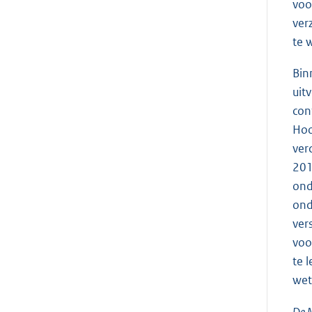
voo
ver
te 
Bin
uit
con
Hoo
ver
201
ond
ond
ver
voo
te 
wet
De M