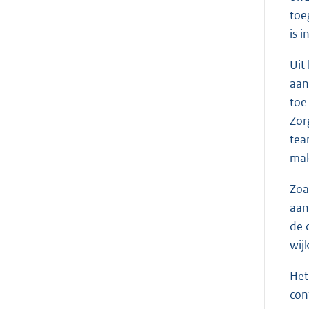
toe
is 
Uit
aan
toe
Zor
tea
mak
Zoa
aan
de 
wij
Het
con