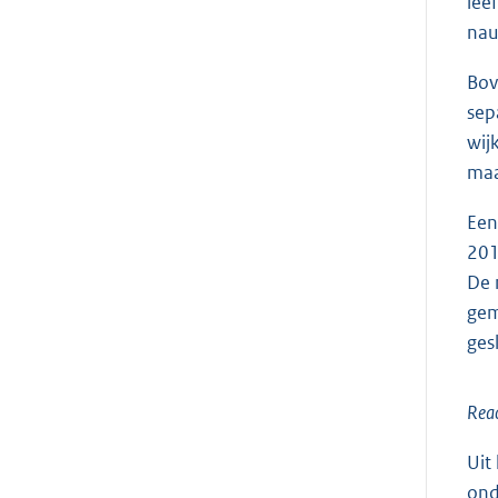
lee
nau
Bov
sep
wij
maa
Een
201
De 
gem
ges
Reac
Uit
ond