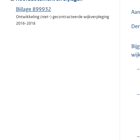
Bijlage 899932
Aan
Ontwikkeling (niet-) gecontracteerde wijkverpleging
2016-2018
Den
Bij
wij
–
–
–