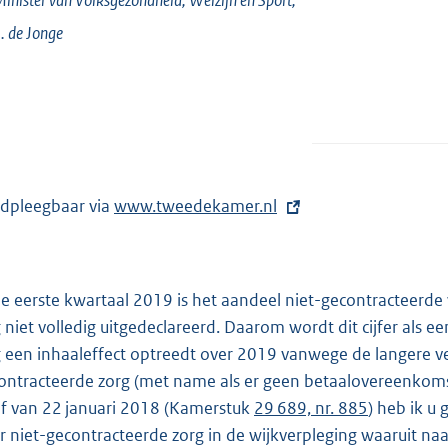
. de
Jonge
dpleegbaar via
E
www.tweedekamer.nl
x
t
e
de eerste kwartaal 2019 is het aandeel niet-gecontracteerde 
r
 niet volledig uitgedeclareerd. Daarom wordt dit cijfer als ee
n
 een inhaaleffect optreedt over 2019 vanwege de langere ve
e
ontracteerde zorg (met name als er geen betaalovereenkomst
l
ef van 22 januari 2018 (Kamerstuk
29 689, nr. 885
) heb ik u
i
r niet-gecontracteerde zorg in de wijkverpleging waaruit n