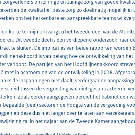
r zorgverleners om zinnige en zuinige zorg van goede kwalite
zekerden de kwalitatief beste zorg zo doelmatig mogelijk i
werken om het herkenbare en aanspreekbare teams wijkverple
nen korte termijn ontvangt u het tweede deel van de Monitor
voeren. Dit tweede deel is een verdiepend onderzoek naar 
tract te sluiten. De implicaties van beide rapporten worden 
fdlijnenakkoord is van belang hoe de ontwikkeling van het 
der verloopt. De partijen van het Hoofdlijnenakkoord streven
7 met in achtneming van de ontwikkeling in 2018. Afgesprok
anks de inspanningen niet daalt, verdergaande aanpassingen
erscheid tussen de vergoeding van niet-gecontracteerde ver
sterken. Zoals eerder aangegeven bereidt het kabinet een we
r bepaalde (deel) sectoren de hoogte van de vergoeding voor
leggen en deze dus niet langer over te laten aan verzekeraar
swijziging zal in het najaar aan de Tweede Kamer aangebo
inister van Volksgezondheid, Welzijn en Sport,