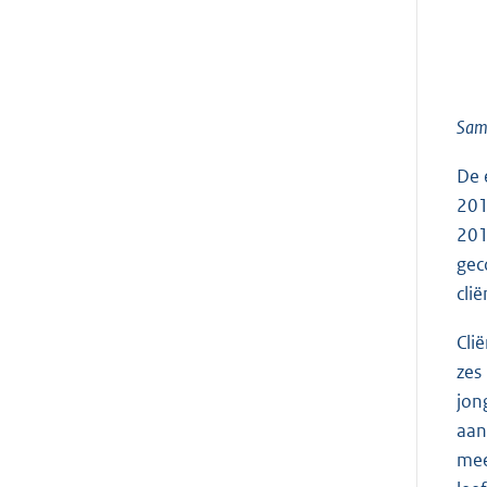
Same
De 
201
201
gec
cli
Cli
zes
jon
aan
mee