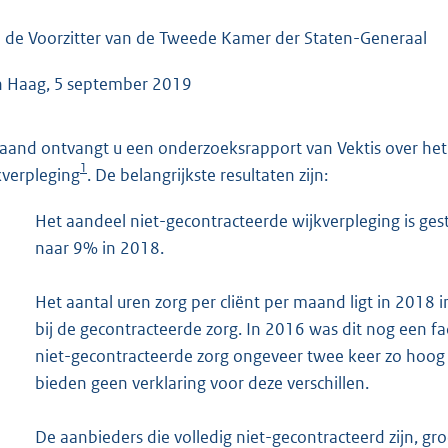
o
o
 de Voorzitter van de Tweede Kamer der Staten-Generaal
t
 Haag, 5 september 2019
t
e
:
gaand ontvangt u een onderzoeksrapport van Vektis over het
4
1
kverpleging
. De belangrijkste resultaten zijn:
6
K
Het aandeel niet-gecontracteerde wijkverpleging is ge
b
naar 9% in 2018.
Het aantal uren zorg per cliënt per maand ligt in 2018 
bij de gecontracteerde zorg. In 2016 was dit nog een fac
niet-gecontracteerde zorg ongeveer twee keer zo hoog 
bieden geen verklaring voor deze verschillen.
De aanbieders die volledig niet-gecontracteerd zijn, gr