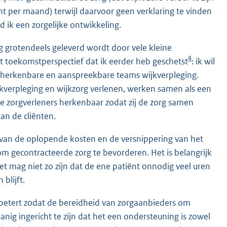
nt per maand) terwijl daarvoor geen verklaring te vinden
d ik een zorgelijke ontwikkeling.
rg grotendeels geleverd wordt door vele kleine
4
t toekomstperspectief dat ik eerder heb geschetst
: ik wil
or herkenbare en aanspreekbare teams wijkverpleging.
jkverpleging en wijkzorg verlenen, werken samen als een
ale zorgverleners herkenbaar zodat zij de zorg samen
an de cliënten.
van de oplopende kosten en de versnippering van het
m gecontracteerde zorg te bevorderen. Het is belangrijk
 Het mag niet zo zijn dat de ene patiënt onnodig veel uren
blijft.
rbetert zodat de bereidheid van zorgaanbieders om
nig ingericht te zijn dat het een ondersteuning is zowel