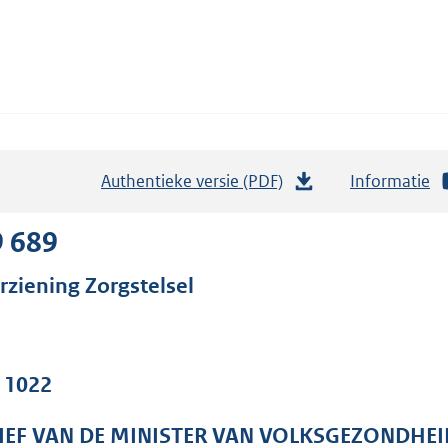
Authentieke versie (PDF)
b
Informatie
e
s
9 689
t
rziening Zorgstelsel
a
n
d
s
. 1022
g
r
IEF VAN DE MINISTER VAN VOLKSGEZONDHEI