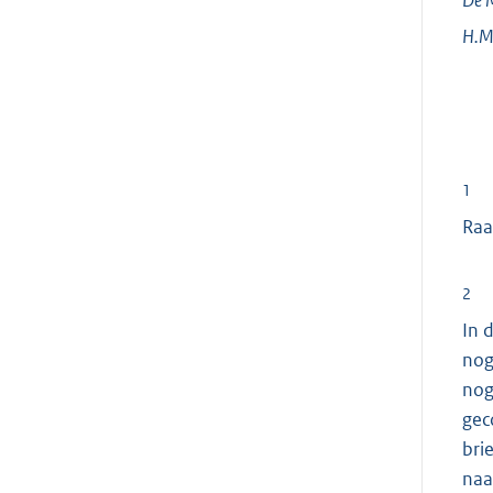
H.M
1
Raa
2
In 
nog
nog
gec
bri
naa