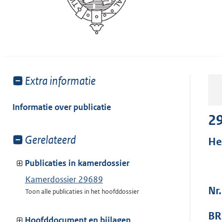
Toon
Extra informatie
meer
van:
Informatie over publicatie
2
Toon
Gerelateerd
He
meer
van:
Publicaties in kamerdossier
Kamerdossier 29689
Nr
Toon alle publicaties in het hoofddossier
BR
Hoofddocument en bijlagen