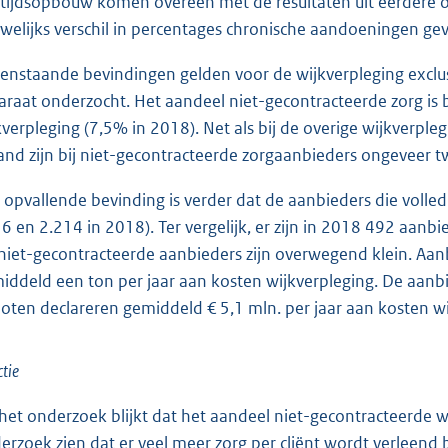
ftijdsopbouw komen overeen met de resultaten uit eerdere 
welijks verschil in percentages chronische aandoeningen g
enstaande bevindingen gelden voor de wijkverpleging exclusief
araat onderzocht. Het aandeel niet-gecontracteerde zorg is bij
kverpleging (7,5% in 2018). Net als bij de overige wijkverpleg
nd zijn bij niet-gecontracteerde zorgaanbieders ongeveer tw
 opvallende bevinding is verder dat de aanbieders die volledi
6 en 2.214 in 2018). Ter vergelijk, er zijn in 2018 492 aanb
niet-gecontracteerde aanbieders zijn overwegend klein. Aanbi
iddeld een ton per jaar aan kosten wijkverpleging. De aanbi
loten declareren gemiddeld € 5,1 mln. per jaar aan kosten wi
tie
 het onderzoek blijkt dat het aandeel niet-gecontracteerde w
erzoek zien dat er veel meer zorg per cliënt wordt verleend bij