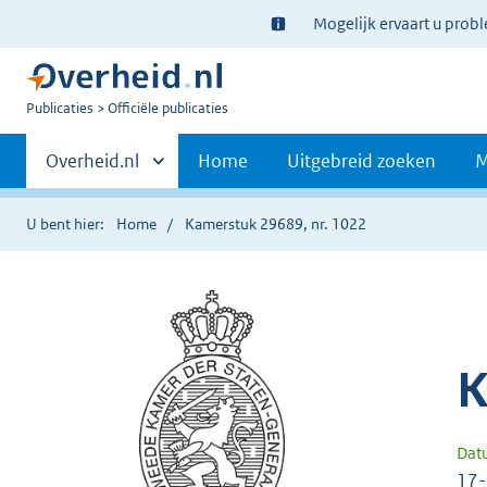
Ter
Mogelijk ervaart u prob
informatie:
U
Publicaties
Officiële publicaties
bent
Primaire
nu
Andere
Overheid.nl
Home
Uitgebreid zoeken
M
hier:
sites
navigatie
binnen
U bent hier:
Home
Kamerstuk 29689, nr. 1022
K
Dat
17-