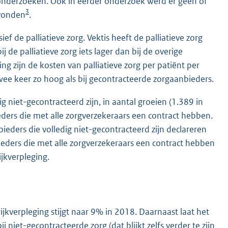
onderzoeken. Ook in eerder onderzoek werd er geen of
3
evonden
.
 de palliatieve zorg. Vektis heeft de palliatieve zorg
 de palliatieve zorg iets lager dan bij de overige
ing zijn de kosten van palliatieve zorg per patiënt per
ee keer zo hoog als bij gecontracteerde zorgaanbieders.
g niet-gecontracteerd zijn, in aantal groeien (1.389 in
ieders die met alle zorgverzekeraars een contract hebben.
eders die volledig niet-gecontracteerd zijn declareren
eders die met alle zorgverzekeraars een contract hebben
jkverpleging.
ijkverpleging stijgt naar 9% in 2018. Daarnaast laat het
 niet-gecontracteerde zorg (dat blijkt zelfs verder te zijn