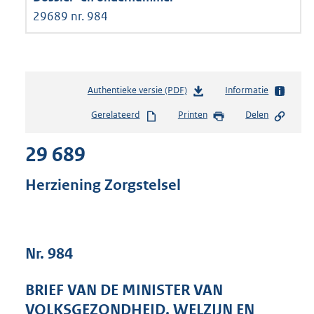
29689 nr. 984
Authentieke versie (PDF)
b
Informatie
e
Gerelateerd
Printen
Delen
s
t
29 689
a
n
d
Herziening Zorgstelsel
s
g
r
o
Nr. 984
o
t
t
BRIEF VAN DE MINISTER VAN
e
VOLKSGEZONDHEID, WELZIJN EN
: