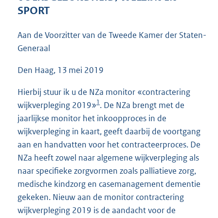
4
SPORT
2
K
Aan de Voorzitter van de Tweede Kamer der Staten-
b
Generaal
Den Haag, 13 mei 2019
Hierbij stuur ik u de NZa monitor «contractering
1
wijkverpleging 2019»
. De NZa brengt met de
jaarlijkse monitor het inkoopproces in de
wijkverpleging in kaart, geeft daarbij de voortgang
aan en handvatten voor het contracteerproces. De
NZa heeft zowel naar algemene wijkverpleging als
naar specifieke zorgvormen zoals palliatieve zorg,
medische kindzorg en casemanagement dementie
gekeken. Nieuw aan de monitor contractering
wijkverpleging 2019 is de aandacht voor de