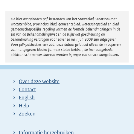
t
e
r
Disclaimer
De hier aangeboden pdf-bestanden van het Staatsblad, Staatscourant,
Tractatenblad, provinciaal blad, gemeenteblad, waterschapsblad en blad
n
gemeenschappelijke regeling vormen de formele bekendmakingen in de
e
zin van de Bekendmakingswet en de Rijkswet goedkeuring en
bekendmaking verdragen voor zover ze na 1 juli 2009 zijn uitgegeven.
l
Voor pdf-publicaties van vóór deze datum geldt dat alleen de in papieren
i
vorm uitgegeven bladen formele status hebben; de hier aangeboden
elektronische versies daarvan worden bij wijze van service aangeboden.
n
k
:
Over deze website
Contact
English
Help
Zoeken
Informatie hergebruiken