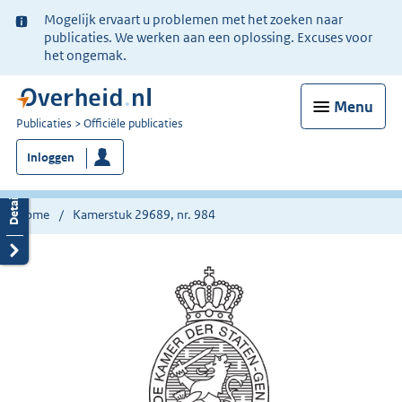
Ter
Mogelijk ervaart u problemen met het zoeken naar
informatie:
publicaties. We werken aan een oplossing. Excuses voor
het ongemak.
Menu
U
Publicaties
Officiële publicaties
bent
Inloggen
nu
hier:
Home
Kamerstuk 29689, nr. 984