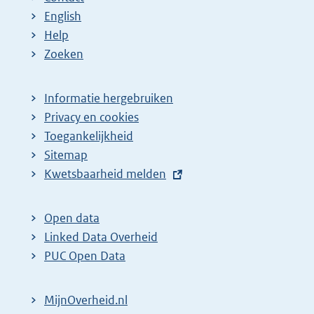
English
Help
Zoeken
Informatie hergebruiken
Privacy en cookies
Toegankelijkheid
Sitemap
E
Kwetsbaarheid melden
x
t
Open data
e
Linked Data Overheid
r
PUC Open Data
n
e
MijnOverheid.nl
l