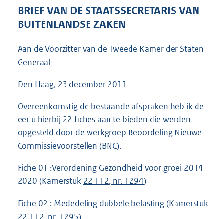
5
BRIEF VAN DE STAATSSECRETARIS VAN
7
BUITENLANDSE ZAKEN
K
b
Aan de Voorzitter van de Tweede Kamer der Staten-
Generaal
Den Haag, 23 december 2011
Overeenkomstig de bestaande afspraken heb ik de
eer u hierbij 22 fiches aan te bieden die werden
opgesteld door de werkgroep Beoordeling Nieuwe
Commissievoorstellen (BNC).
Fiche 01 :Verordening Gezondheid voor groei 2014–
2020 (Kamerstuk
22 112, nr. 1294
)
Fiche 02 : Mededeling dubbele belasting (Kamerstuk
22 112, nr. 1295
)