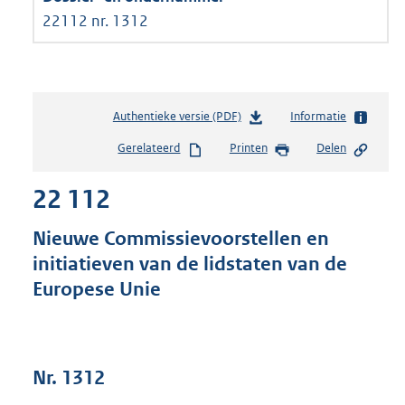
22112 nr. 1312
Authentieke versie (PDF)
b
Informatie
e
Gerelateerd
Printen
Delen
s
t
22 112
a
n
d
Nieuwe Commissievoorstellen en
s
initiatieven van de lidstaten van de
g
Europese Unie
r
o
o
t
t
Nr. 1312
e
: