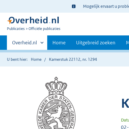
Ter
Mogelijk ervaart u prob
informatie:
U
Publicaties
Officiële publicaties
bent
Primaire
nu
Andere
Overheid.nl
Home
Uitgebreid zoeken
M
hier:
sites
navigatie
binnen
U bent hier:
Home
Kamerstuk 22112, nr. 1294
K
Dat
02