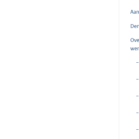
Aan
Den
Ove
wer
−
−
−
−
−