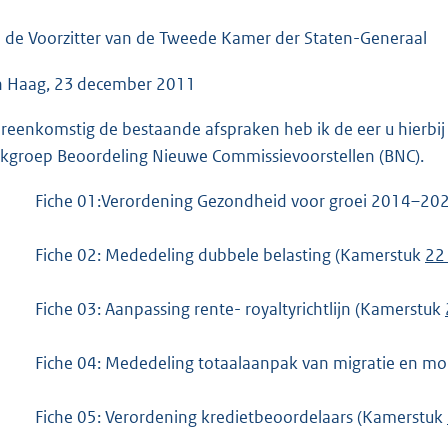
o
o
 de Voorzitter van de Tweede Kamer der Staten-Generaal
t
 Haag, 23 december 2011
t
e
reenkomstig de bestaande afspraken heb ik de eer u hierbij
:
kgroep Beoordeling Nieuwe Commissievoorstellen (BNC).
6
1
Fiche 01:Verordening Gezondheid voor groei 2014–20
K
b
Fiche 02: Mededeling dubbele belasting (Kamerstuk
22
Fiche 03: Aanpassing rente- royaltyrichtlijn (Kamerstuk
Fiche 04: Mededeling totaalaanpak van migratie en mob
Fiche 05: Verordening kredietbeoordelaars (Kamerstuk