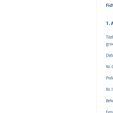
Fic
1.
Tite
gro
Dat
Nr.
Prel
Nr. 
Beha
Eers