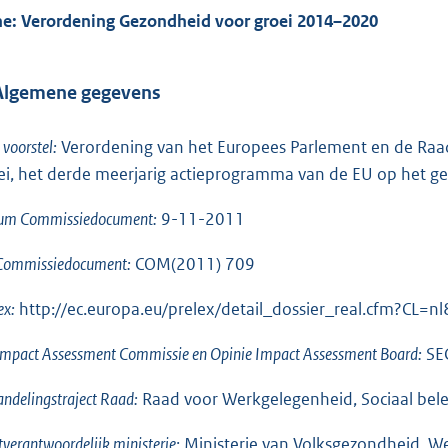
he: Verordening Gezondheid voor groei 2014–2020
 Algemene gegevens
l voorstel:
Verordening van het Europees Parlement en de Raad
ei, het derde meerjarig actieprogramma van de EU op het 
um Commissiedocument:
9-11-2011
 Commissiedocument:
COM(2011) 709
ex:
http://ec.europa.eu/prelex/detail_dossier_real.cfm?CL
Impact Assessment Commissie en Opinie Impact Assessment Board:
SEC
ndelingstraject Raad:
Raad voor Werkgelegenheid, Sociaal bel
tverantwoordelijk ministerie:
Ministerie van Volksgezondheid, We