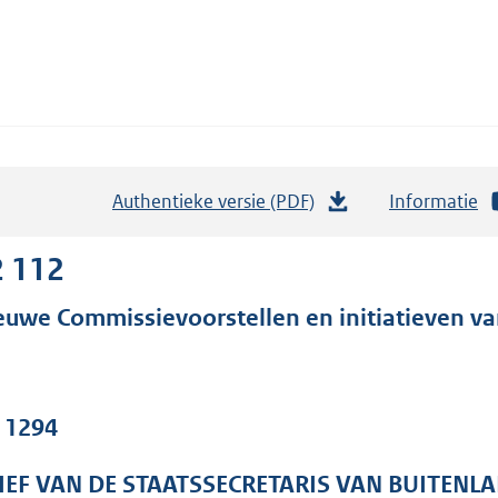
Authentieke versie (PDF)
b
Informatie
e
s
2 112
t
euwe Commissievoorstellen en initiatieven va
a
n
d
s
. 1294
g
r
IEF VAN DE STAATSSECRETARIS VAN BUITENL