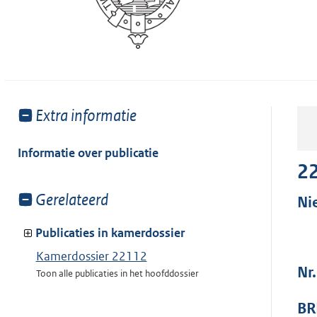
Toon
Extra informatie
meer
van:
Informatie over publicatie
2
Toon
Gerelateerd
Ni
meer
van:
Publicaties in kamerdossier
Kamerdossier 22112
Nr
Toon alle publicaties in het hoofddossier
BR