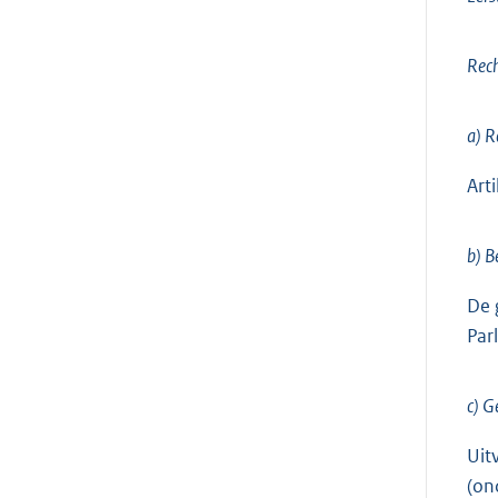
Rech
a) R
Art
b) B
De 
Par
c) G
Uit
(on