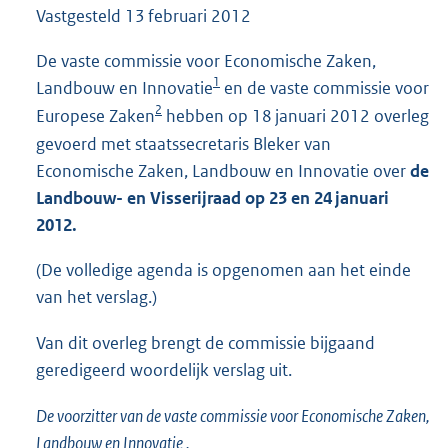
Vastgesteld
13 februari 2012
1
2
4
De vaste commissie voor Economische Zaken,
K
1
Landbouw en Innovatie
en de vaste commissie voor
b
2
Europese Zaken
hebben op 18 januari 2012 overleg
gevoerd met staatssecretaris Bleker van
Economische Zaken, Landbouw en Innovatie over
de
Landbouw- en Visserijraad op 23 en 24 januari
2012.
(De volledige agenda is opgenomen aan het einde
van het verslag.)
Van dit overleg brengt de commissie bijgaand
geredigeerd woordelijk verslag uit.
De voorzitter van de vaste commissie voor Economische Zaken,
Landbouw en Innovatie ,