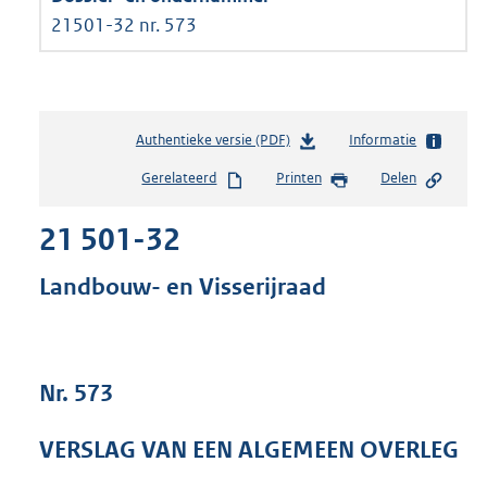
21501-32 nr. 573
Authentieke versie (PDF)
b
Informatie
e
Gerelateerd
Printen
Delen
s
t
21 501-32
a
n
d
Landbouw- en Visserijraad
s
g
r
o
Nr. 573
o
t
t
VERSLAG VAN EEN ALGEMEEN OVERLEG
e
: