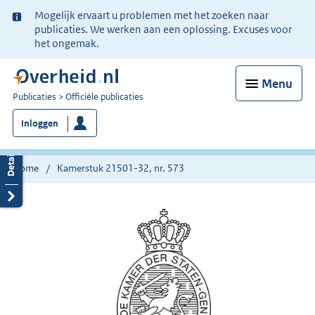
Ter
Mogelijk ervaart u problemen met het zoeken naar
informatie:
publicaties. We werken aan een oplossing. Excuses voor
het ongemak.
Menu
U
Publicaties
Officiële publicaties
bent
Inloggen
nu
hier:
Home
Kamerstuk 21501-32, nr. 573