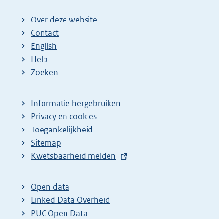
Over deze website
Contact
English
Help
Zoeken
Informatie hergebruiken
Privacy en cookies
Toegankelijkheid
Sitemap
E
Kwetsbaarheid melden
x
t
Open data
e
Linked Data Overheid
r
PUC Open Data