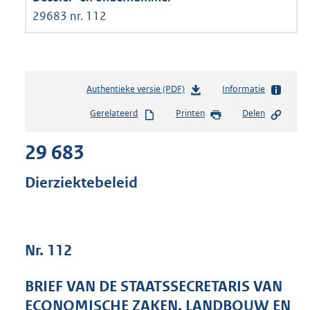
29683 nr. 112
Authentieke versie (PDF)
b
Informatie
e
Gerelateerd
Printen
Delen
s
t
29 683
a
n
d
Dierziektebeleid
s
g
r
o
Nr. 112
o
t
t
BRIEF VAN DE STAATSSECRETARIS VAN
e
ECONOMISCHE ZAKEN, LANDBOUW EN
: