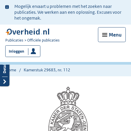
Ter
Mogelijk ervaart u problemen met het zoeken naar
informatie:
publicaties. We werken aan een oplossing. Excuses voor
het ongemak.
Menu
U
Publicaties
Officiële publicaties
bent
Inloggen
nu
hier:
Home
Kamerstuk 29683, nr. 112