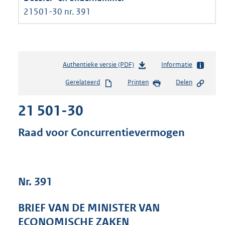
21501-30 nr. 391
Authentieke versie (PDF)
b
Informatie
e
Gerelateerd
Printen
Delen
s
t
21 501-30
a
n
d
Raad voor Concurrentievermogen
s
g
r
o
Nr. 391
o
t
t
BRIEF VAN DE MINISTER VAN
e
ECONOMISCHE ZAKEN
: