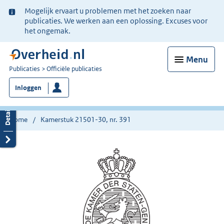
Ter
Mogelijk ervaart u problemen met het zoeken naar
informatie:
publicaties. We werken aan een oplossing. Excuses voor
het ongemak.
Menu
U
Publicaties
Officiële publicaties
bent
Inloggen
nu
hier:
Home
Kamerstuk 21501-30, nr. 391