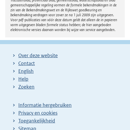
Tractatenblad, provinciaal blad, gemeenteblad, waterschapsblad en blad
gemeenschappelijke regeling vormen de formele bekendmakingen in de
zin van de Bekendmakingswet en de Rijkswet goedkeuring en
bekendmaking verdragen voor zover ze na 1 juli 2009 zijn uitgegeven.
Voor pdf-publicaties van vóór deze datum geldt dat alleen de in papieren
vorm uitgegeven bladen formele status hebben; de hier aangeboden
elektronische versies daarvan worden bij wijze van service aangeboden.
Over deze website
Contact
English
Help
Zoeken
Informatie hergebruiken
Privacy en cookies
Toegankelijkheid
Sitemap