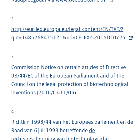
x
t
2
e
E
http://eur-lex.europa.eu/legal-content/EN/TXT/?
r
x
qid=1485268475121&uri=CELEX:52016DC0725
n
t
e
e
3
l
r
Commission Notice on certain articles of Directive
i
n
98/44/EC of the European Parliament and of the
n
e
Council on the legal protection of biotechnological
k
l
inventions (2016/C 411/03)
:
i
n
4
k
Richtlijn 1998/44 van het Europees parlement en de
:
Raad van 6 juli 1998 betreffende
E
de
rechtsbescherming van biotechnologische
x