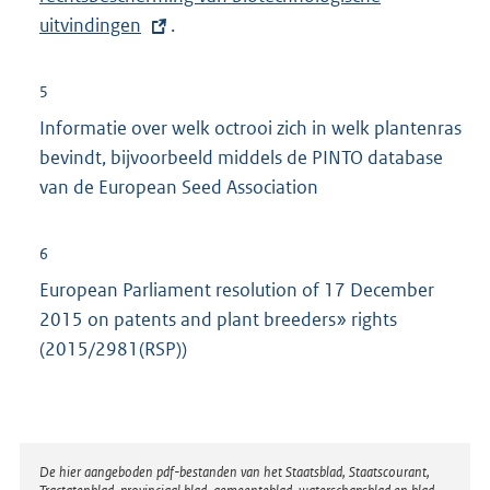
uitvindingen
.
t
e
r
5
n
Informatie over welk octrooi zich in welk plantenras
e
bevindt, bijvoorbeeld middels de PINTO database
l
van de European Seed Association
i
n
6
k
European Parliament resolution of 17 December
:
2015 on patents and plant breeders» rights
(2015/2981(RSP))
Disclaimer
De hier aangeboden pdf-bestanden van het Staatsblad, Staatscourant,