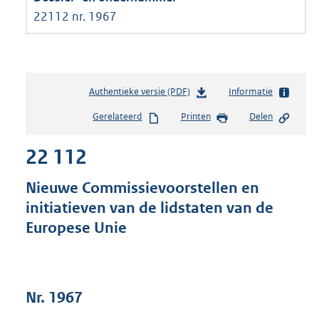
22112 nr. 1967
Authentieke versie (PDF)
b
Informatie
e
Gerelateerd
Printen
Delen
s
t
22 112
a
n
d
Nieuwe Commissievoorstellen en
s
initiatieven van de lidstaten van de
g
Europese Unie
r
o
o
t
t
Nr. 1967
e
: