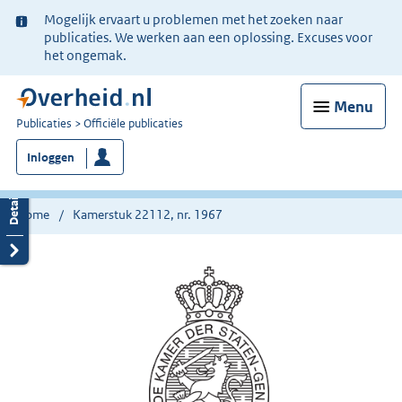
Ter
Mogelijk ervaart u problemen met het zoeken naar
informatie:
publicaties. We werken aan een oplossing. Excuses voor
het ongemak.
Menu
U
Publicaties
Officiële publicaties
bent
Inloggen
nu
hier:
Home
Kamerstuk 22112, nr. 1967