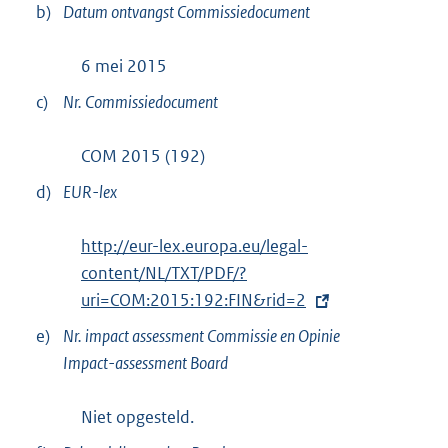
b)
Datum ontvangst Commissiedocument
6 mei 2015
c)
Nr. Commissiedocument
COM 2015 (192)
d)
EUR-lex
E
http://eur-lex.europa.eu/legal-
x
content/NL/TXT/PDF/?
t
uri=
COM:2015:192:FIN&rid=2
e
e)
Nr. impact assessment Commissie en Opinie
r
Impact-assessment Board
n
e
Niet opgesteld.
l