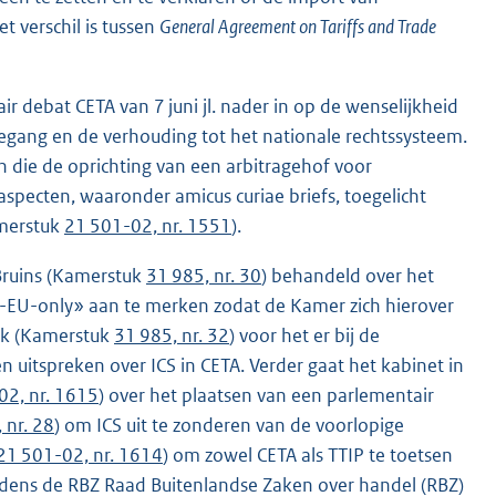
 verschil is tussen
General Agreement on Tariffs and Trade
r debat CETA van 7 juni jl. nader in op de wenselijkheid
egang en de verhouding tot het nationale rechtssysteem.
 die de oprichting van een arbitragehof voor
specten, waaronder amicus curiae briefs, toegelicht
amerstuk
21 501-02, nr. 1551
).
Bruins (Kamerstuk
31 985, nr. 30
) behandeld over het
et-EU-only» aan te merken zodat de Kamer zich hierover
ijk (Kamerstuk
31 985, nr. 32
) voor het er bij de
uitspreken over ICS in CETA. Verder gaat het kabinet in
02, nr. 1615
) over het plaatsen van een parlementair
 nr. 28
) om ICS uit te zonderen van de voorlopige
21 501-02, nr. 1614
) om zowel CETA als TTIP te toetsen
ijdens de RBZ Raad Buitenlandse Zaken over handel (RBZ)