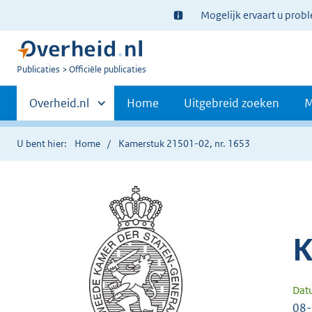
Ter
Mogelijk ervaart u prob
informatie:
U
Publicaties
Officiële publicaties
bent
Primaire
nu
Andere
Overheid.nl
Home
Uitgebreid zoeken
M
hier:
sites
navigatie
binnen
U bent hier:
Home
Kamerstuk 21501-02, nr. 1653
K
Dat
08-