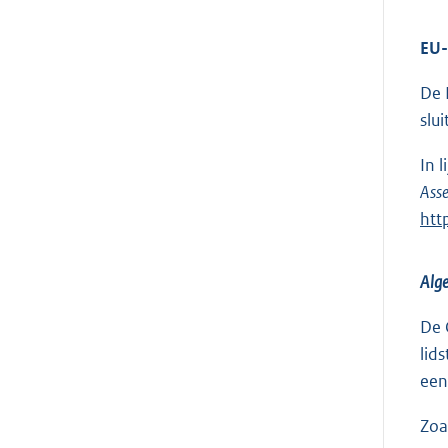
EU-
De 
slu
In 
Ass
E
htt
x
t
Alg
e
r
De 
n
lid
e
een
l
Zoa
i