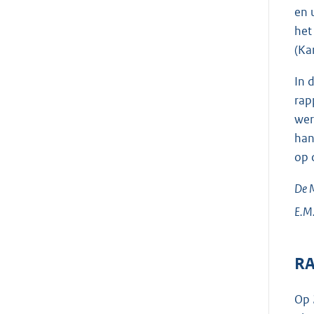
en 
het
(Ka
In 
rap
wer
han
op 
De M
E.M.
RA
Op 