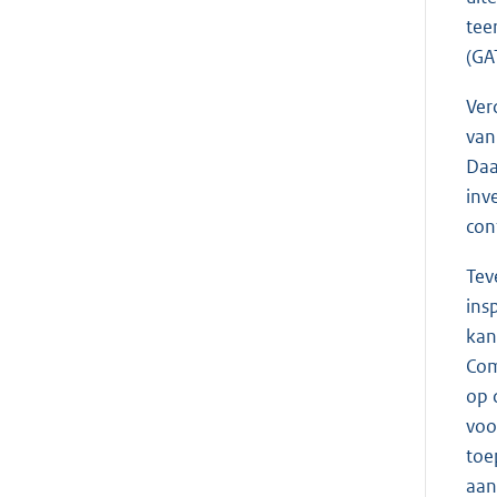
tee
(GA
Ver
van
Daa
inv
con
Tev
ins
kan
Com
op 
voo
toe
aan