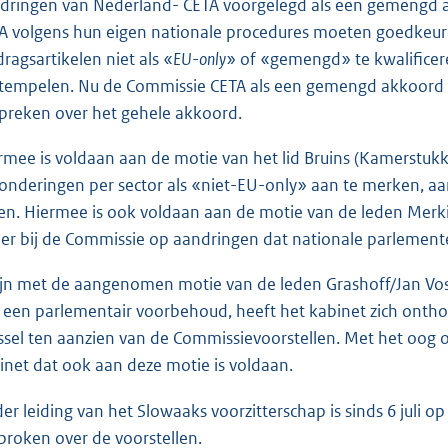
dringen van Nederland- CETA voorgelegd als een gemengd ak
A volgens hun eigen nationale procedures moeten goedkeure
dragsartikelen niet als «
EU-only
» of «gemengd» te kwalificeren
tempelen. Nu de Commissie CETA als een gemengd akkoord h
spreken over het gehele akkoord.
rmee is voldaan aan de motie van het lid Bruins (Kamerstuk
zonderingen per sector als «niet-EU-only» aan te merken, a
sten. Hiermee is ook voldaan aan de motie van de leden Merk
 er bij de Commissie op aandringen dat nationale parlemente
lijn met de aangenomen motie van de leden Grashoff/Jan V
 een parlementair voorbehoud, heeft het kabinet zich ontho
ssel ten aanzien van de Commissievoorstellen. Met het oo
inet dat ook aan deze motie is voldaan.
er leiding van het Slowaaks voorzitterschap is sinds 6 juli op
proken over de voorstellen.