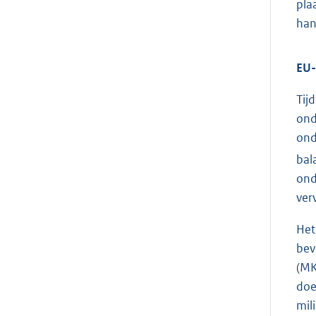
pla
han
EU-
Tij
ond
ond
bal
ond
ver
Het
bev
(MK
doe
mili