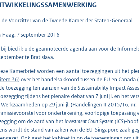
o
TWIKKELINGSSAMENWERKING
o
t
 de Voorzitter van de Tweede Kamer der Staten-Generaal
t
e
 Haag, 7 september 2016
:
rbij bied ik u de geannoteerde agenda aan voor de Informel
7
september te Bratislava.
8
K
deze Kamerbrief worden een aantal toezeggingen uit het plen
b
 item 36
) over het handelsakkoord tussen de EU en Canada 
de toezegging ten aanzien van de Sustainability Impact Asses
toezegging tijdens het plenaire debat van 7 juni jl. en het ve
 Werkzaamheden op 29 juni jl. (Handelingen II 2015/16, nr.
missievoorstel voor ondertekening, voorlopige toepassing en
zegging om de aard van het
Investment Court System
(ICS)-hoof
ens wordt de stand van zaken van de EU-Singapore zaak ge
eengezet. Ook gaat het kabinet in op de toezeggingen om uit