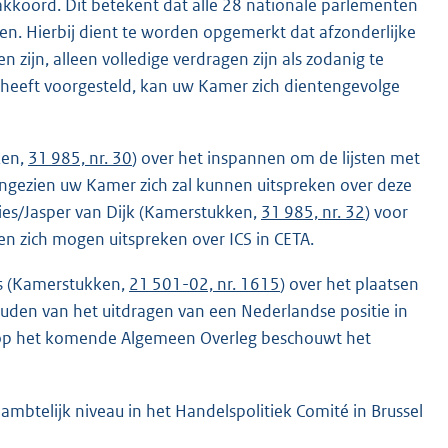
koord. Dit betekent dat alle 28 nationale parlementen
n. Hierbij dient te worden opgemerkt dat afzonderlijke
 zijn, alleen volledige verdragen zijn als zodanig te
eeft voorgesteld, kan uw Kamer zich dientengevolge
ken,
31 985, nr. 30
) over het inspannen om de lijsten met
angezien uw Kamer zich zal kunnen uitspreken over deze
ies/Jasper van Dijk (Kamerstukken,
31 985, nr. 32
) voor
n zich mogen uitspreken over ICS in CETA.
os (Kamerstukken,
21 501-02, nr. 1615
) over het plaatsen
uden van het uitdragen van een Nederlandse positie in
g op het komende Algemeen Overleg beschouwt het
 ambtelijk niveau in het Handelspolitiek Comité in Brussel