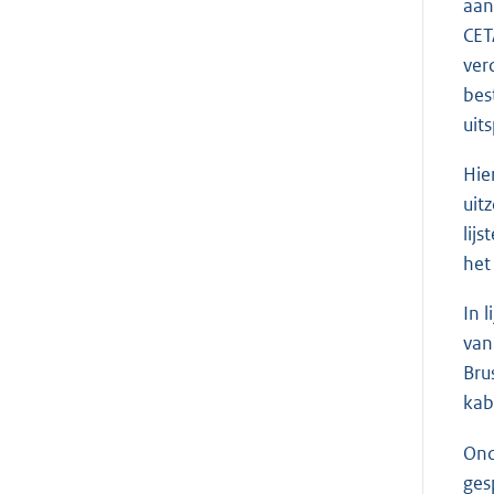
aan
n
CET
k
ver
:
bes
uit
Hie
uit
lij
het
In 
van
Bru
kab
Ond
ges