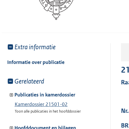
Toon
Extra informatie
meer
van:
Informatie over publicatie
2
Toon
Gerelateerd
Ra
meer
van:
Publicaties in kamerdossier
Kamerdossier 21501-02
Nr
Toon alle publicaties in het hoofddossier
BR
Hoofddocument en bijlagen