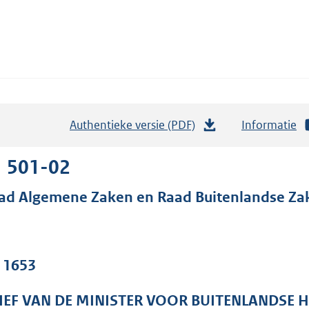
Authentieke versie (PDF)
b
Informatie
e
s
1 501-02
t
ad Algemene Zaken en Raad Buitenlandse Za
a
n
d
s
. 1653
g
r
IEF VAN DE MINISTER VOOR BUITENLANDSE 