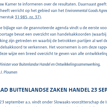
uw Kamer te informeren over de resultaten. Daarnaast geeft h
 heeft verricht op het gebied van het
Environmental Goods Agre
merstuk
31 985, nr. 37
).
de bijlage van de geannoteerde agenda vindt u de eerste 
portage bevat een overzicht van handelsakkoorden (waarbij d
king zijn getreden en waarbij de betrokken partijen al wel
delsakkoord te verkennen. Het voornemen is om deze rappor
deze wijze een breed overzicht te geven van alle ontwikkel
inister voor Buitenlandse Handel en Ontwikkelingssamenwerking,
J.
Ploumen
AD BUITENLANDSE ZAKEN HANDEL 23 SE
23 september a.s. vindt onder Slowaaks voorzitterschap de 