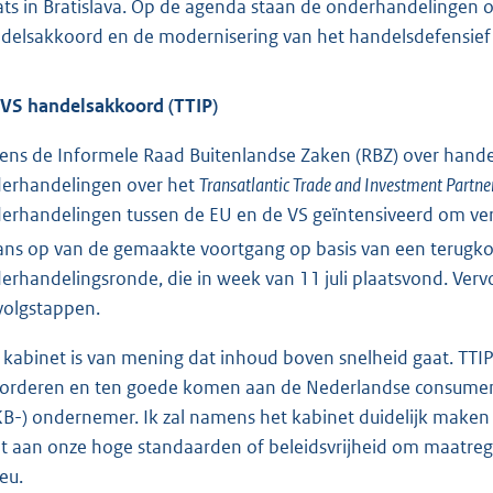
ats in Bratislava. Op de agenda staan de onderhandelingen
delsakkoord en de modernisering van het handelsdefensief
VS handelsakkoord (TTIP)
dens de Informele Raad Buitenlandse Zaken (RBZ) over hande
erhandelingen over het
Transatlantic Trade and Investment Partne
erhandelingen tussen de EU en de VS geïntensiveerd om ver
ans op van de gemaakte voortgang op basis van een terugk
erhandelingsronde, die in week van 11 juli plaatsvond. Verv
volgstappen.
 kabinet is van mening dat inhoud boven snelheid gaat. TT
orderen en ten goede komen aan de Nederlandse consumen
B-) ondernemer. Ik zal namens het kabinet duidelijk maken
t aan onze hoge standaarden of beleidsvrijheid om maatreg
eu.