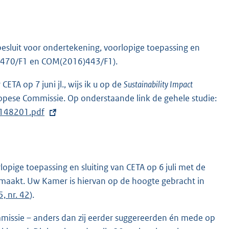
esluit voor ondertekening, voorlopige toepassing en
6)470/F1 en COM(2016)443/F1).
ETA op 7 juni jl., wijs ik u op de
Sustainability Impact
ropese Commissie. Op onderstaande link de gehele studie:
_148201.pdf
opige toepassing en sluiting van CETA op 6 juli met de
gemaakt. Uw Kamer is hiervan op de hoogte gebracht in
, nr. 42
).
issie – anders dan zij eerder suggereerden én mede op