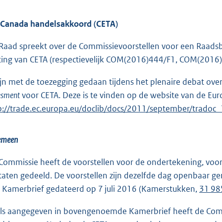
Canada handelsakkoord (CETA)
Raad spreekt over de Commissievoorstellen voor een Raadsb
iting van CETA (respectievelijk COM(2016)444/F1, COM(201
lijn met de toezegging gedaan tijdens het plenaire debat over C
esment
voor CETA. Deze is te vinden op de website van de Eu
p://trade.ec.europa.eu/doclib/docs/2011/september/tradoc
emeen
Commissie heeft de voorstellen voor de ondertekening, voorl
staten gedeeld. De voorstellen zijn dezelfde dag openbaar 
 Kamerbrief gedateerd op 7 juli 2016 (Kamerstukken,
31 985
ls aangegeven in bovengenoemde Kamerbrief heeft de Comm