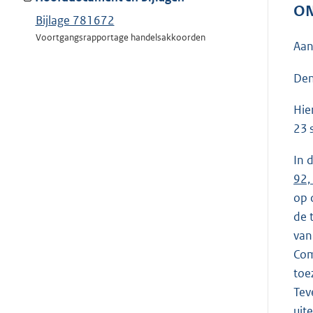
ON
Bijlage 781672
Voortgangsrapportage handelsakkoorden
Aan
Den
Hie
23 
In 
92,
op 
de 
van
Com
toe
Tev
uit