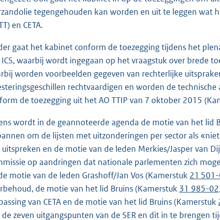
rzandolie tegengehouden kan worden en uit te leggen wat het
TT) en CETA.
der gaat het kabinet conform de toezegging tijdens het plenai
 ICS, waarbij wordt ingegaan op het vraagstuk over brede to
rbij worden voorbeelden gegeven van rechterlijke uitspraken
esteringsgeschillen rechtvaardigen en worden de technische a
form de toezegging uit het AO TTIP van 7 oktober 2015 (K
ens wordt in de geannoteerde agenda de motie van het lid 
pannen om de lijsten met uitzonderingen per sector als «ni
 uitspreken en de motie van de leden Merkies/Jasper van D
missie op aandringen dat nationale parlementen zich mogen 
de motie van de leden Grashoff/Jan Vos (Kamerstuk
21 501-
rbehoud, de motie van het lid Bruins (Kamerstuk
31 985-02,
passing van CETA en de motie van het lid Bruins (Kamerstuk
 de zeven uitgangspunten van de SER en dit in te brengen t