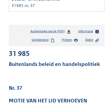
31985 nr. 37
Authentieke versie (PDF)
b
Informatie
e
Gerelateerd
Printen
Delen
s
t
31 985
a
n
d
Buitenlands beleid en handelspolitiek
s
g
r
o
Nr. 37
o
t
t
MOTIE VAN HET LID VERHOEVEN
e
: