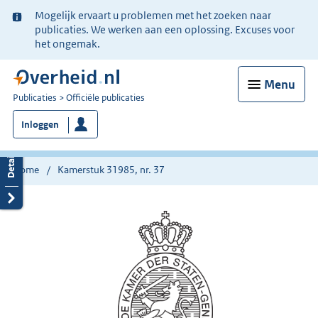
Ter
Mogelijk ervaart u problemen met het zoeken naar
informatie:
publicaties. We werken aan een oplossing. Excuses voor
het ongemak.
Menu
U
Publicaties
Officiële publicaties
bent
Inloggen
nu
hier:
Home
Kamerstuk 31985, nr. 37