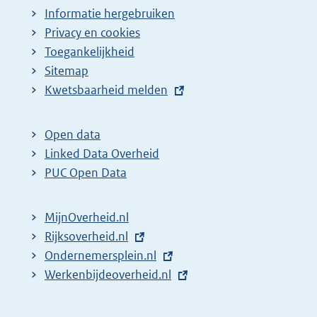
Informatie hergebruiken
Privacy en cookies
Toegankelijkheid
Sitemap
E
Kwetsbaarheid melden
x
t
Open data
e
Linked Data Overheid
r
PUC Open Data
n
e
MijnOverheid.nl
l
E
Rijksoverheid.nl
i
x
E
Ondernemersplein.nl
n
t
x
E
Werkenbijdeoverheid.nl
k
e
t
x
:
r
e
t