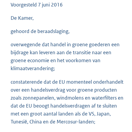
Voorgesteld
7 juni 2016
3
6
K
De Kamer,
b
gehoord de beraadslaging,
overwegende dat handel in groene goederen een
bijdrage kan leveren aan de transitie naar een
groene economie en het voorkomen van
klimaat
verandering;
constaterende dat de EU momenteel onderhandelt
over een handelsverdrag voor groene producten
zoals zonnepanelen, windmolens en waterfilters en
dat de EU beoogt handelsverdragen af te sluiten
met een groot aantal landen als de VS, Japan,
Tunesië, China en de Mercosur-landen;