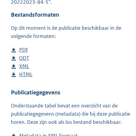
20222023-84-5".
o
t
Bestandsformaten
t
e
Op dit moment is de publicatie beschikbaar in de
:
9
volgende formaten:
5
K
D
PDF
b
b
o
D
ODT
e
b
w
o
D
XML
s
e
b
n
w
o
D
HTML
t
s
e
b
l
n
w
o
a
t
s
e
o
l
n
w
n
a
t
s
Publicatiegegevens
a
o
l
n
d
n
a
t
Onderstaande tabel bevat een overzicht van de
d
a
o
l
s
d
n
a
publicatiegegevens (metadata) die bij deze publicatie
p
d
a
o
g
s
d
n
horen. Deze zijn ook als los bestand beschikbaar:
u
p
d
a
r
g
s
d
b
u
p
d
o
r
g
s
Metadata in XML formaat
b