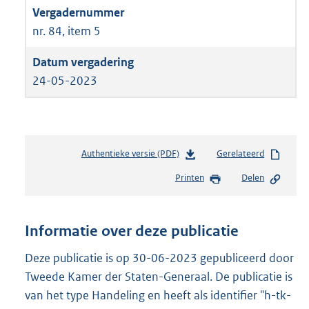
nr. 84, item 5
24-05-2023
Authentieke versie (PDF)
b
Gerelateerd
e
Printen
Delen
s
t
a
n
Informatie over deze publicatie
d
s
Deze publicatie is op 30-06-2023 gepubliceerd door
g
Tweede Kamer der Staten-Generaal. De publicatie is
r
van het type Handeling en heeft als identifier "h-tk-
o