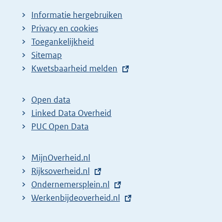
Informatie hergebruiken
Privacy en cookies
Toegankelijkheid
Sitemap
E
Kwetsbaarheid melden
x
t
Open data
e
Linked Data Overheid
r
PUC Open Data
n
e
MijnOverheid.nl
l
E
Rijksoverheid.nl
i
x
E
Ondernemersplein.nl
n
t
x
E
Werkenbijdeoverheid.nl
k
e
t
x
: