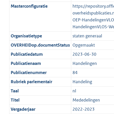
K
2
t
a
Masterconfiguratie
https://repository.offi
b
K
t
overheidspublicaties.
b
OEP-HandelingenVLO
HandelingenVLOS-We
Organisatietype
staten generaal
OVERHEIDop.documentStatus
Opgemaakt
Publicatiedatum
2023-06-30
Publicatienaam
Handelingen
Publicatienummer
84
Rubriek parlementair
Handeling
Taal
nl
Titel
Mededelingen
Vergaderjaar
2022-2023