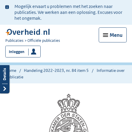
Ter
Mogelijk ervaart u problemen met het zoeken naar
informatie:
publicaties. We werken aan een oplossing. Excuses voor
het ongemak.
Menu
U
Publicaties
Officiële publicaties
bent
Inloggen
nu
hier:
Home
Handeling 2022-2023, nr. 84 item 5
Informatie over
publicatie