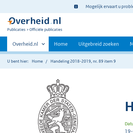
Ter
Mogelijk ervaart u prob
informatie:
U
Publicaties
Officiële publicaties
bent
Primaire
nu
Andere
Overheid.nl
Home
Uitgebreid zoeken
M
hier:
sites
navigatie
binnen
U bent hier:
Home
Handeling 2018-2019, nr. 89 item 9
H
Dat
19-