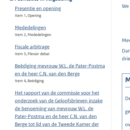
We 
Presentie en opening
Item 1, Opening
Mededelingen
Item 2, Mededelingen
Me
Fiscale arbitrage
Dan
Item 3, Plenair debat
dri
Beëdiging mevrouw W.L. de Pater-Postma
en de heer C.N. van den Berge
M
Item 4, Beëdiging
Het rapport van de commissie voor het
D
onderzoek van de Geloofsbrieven inzake
de benoeming van mevrouw W.L. de
ge
Pater-Postma en de heer C.N. van den
Berge tot lid van de Tweede Kamer der
ov