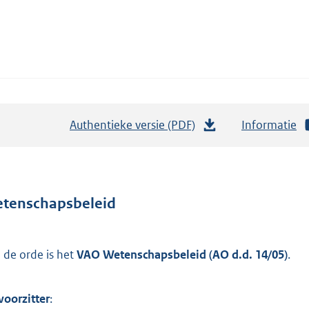
Authentieke versie (PDF)
b
Informatie
e
s
t
a
tenschapsbeleid
n
d
 de orde is het
VAO Wetenschapsbeleid (AO d.d. 14/05)
.
s
g
r
voorzitter
: