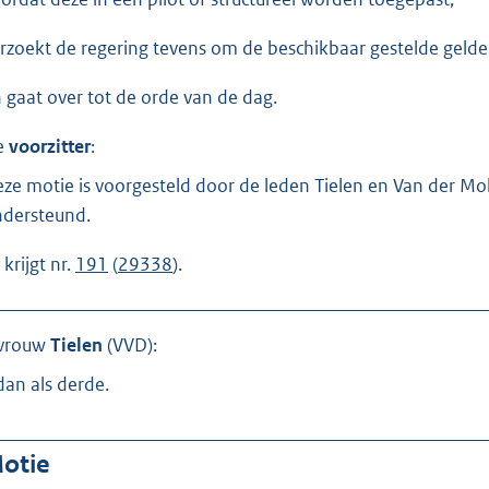
rzoekt de regering tevens om de beschikbaar gestelde gelden 
 gaat over tot de orde van de dag.
e
voorzitter
:
ze motie is voorgesteld door de leden Tielen en Van der Mol
dersteund.
j krijgt nr.
191
(
29338
).
vrouw
Tielen
(
VVD
):
dan als derde.
otie