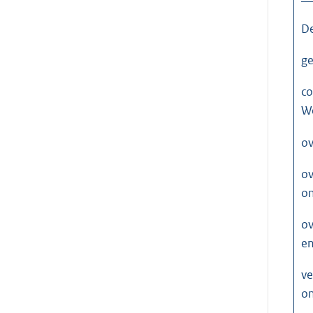
D
ge
co
W
ov
ov
om
ov
en
ve
on