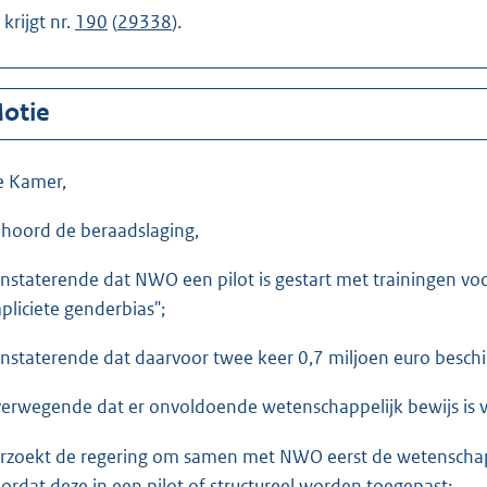
j krijgt nr.
190
(
29338
).
otie
e Kamer,
hoord de beraadslaging,
nstaterende dat NWO een pilot is gestart met trainingen v
pliciete genderbias";
nstaterende dat daarvoor twee keer 0,7 miljoen euro beschi
erwegende dat er onvoldoende wetenschappelijk bewijs is vo
rzoekt de regering om samen met NWO eerst de wetenschappel
ordat deze in een pilot of structureel worden toegepast;