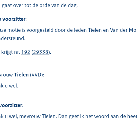
 gaat over tot de orde van de dag.
e
voorzitter
:
ze motie is voorgesteld door de leden Tielen en Van der Mol
dersteund.
j krijgt nr.
192
(
29338
).
vrouw
Tielen
(
VVD
):
k u wel.
voorzitter
:
k u wel, mevrouw Tielen. Dan geef ik het woord aan de hee