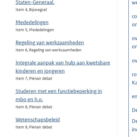
Staten-Generaal.
we
Item 4, Bijvoegsel
co
Mededelingen
on
Item 5, Mededelingen
ov
Regeling van werkzaamheden
on
Item 6, Regeling van werkzaamheden
ov
Integrale aanpak van hulp aan kwetsbare
kinderen en jongeren
ro
Item 7, Plenair debat
Ka
Studeren met een functiebeperking in
en
mbo en h.o.
Item 8, Plenair debat
D
Wetenschapsbeleid
De
Item 9, Plenair debat
in