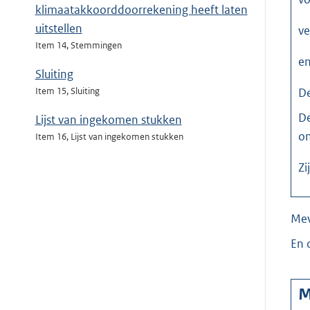
klimaatakkoorddoorrekening heeft laten
uitstellen
ve
Item 14, Stemmingen
en
Sluiting
D
Item 15, Sluiting
De
Lijst van ingekomen stukken
on
Item 16, Lijst van ingekomen stukken
Zi
Me
En 
M