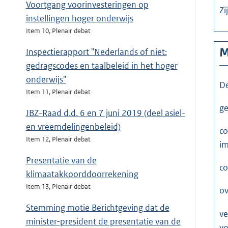
Voortgang voorinvesteringen op
Zi
instellingen hoger onderwijs
Item 10, Plenair debat
M
Inspectierapport "Nederlands of niet:
gedragscodes en taalbeleid in het hoger
onderwijs"
D
Item 11, Plenair debat
ge
JBZ-Raad d.d. 6 en 7 juni 2019 (deel asiel-
en vreemdelingenbeleid)
co
Item 12, Plenair debat
im
Presentatie van de
co
klimaatakkoorddoorrekening
Item 13, Plenair debat
ov
Stemming motie Berichtgeving dat de
ve
minister-president de presentatie van de
vo