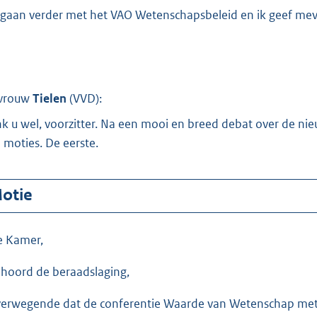
o
gaan verder met het VAO Wetenschapsbeleid en ik geef me
o
t
t
e
:
vrouw
Tielen
(
VVD
):
7
k u wel, voorzitter. Na een mooi en breed debat over de ni
5
e moties. De eerste.
0
K
otie
b
e Kamer,
hoord de beraadslaging,
erwegende dat de conferentie Waarde van Wetenschap met 