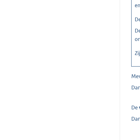
en
D
De
on
Zi
Me
Dan
De
Dan