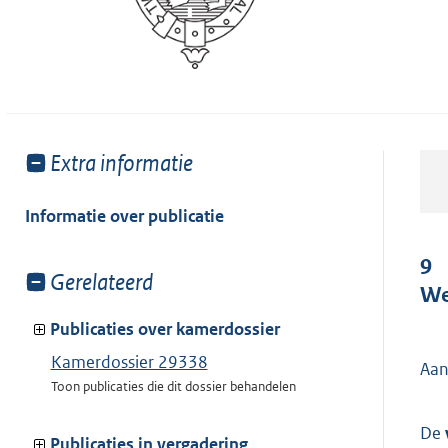
Toon
Extra informatie
meer
van:
Informatie over publicatie
9
Toon
Gerelateerd
We
meer
van:
Publicaties over kamerdossier
Kamerdossier 29338
Aan
Toon publicaties die dit dossier behandelen
De
Publicaties in vergadering