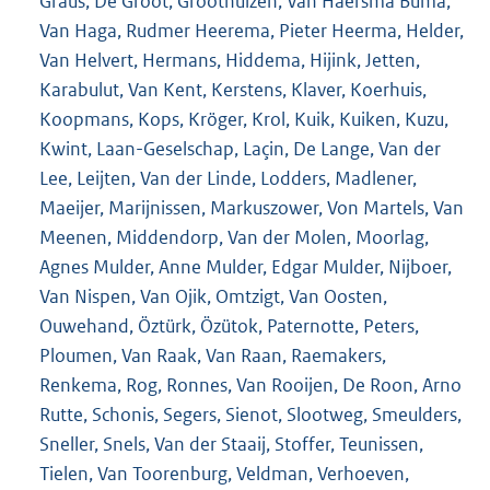
Graus, De Groot, Groothuizen, Van Haersma Buma,
Van Haga, Rudmer Heerema, Pieter Heerma, Helder,
Van Helvert, Hermans, Hiddema, Hijink, Jetten,
Karabulut, Van Kent, Kerstens, Klaver, Koerhuis,
Koopmans, Kops, Kröger, Krol, Kuik, Kuiken, Kuzu,
Kwint, Laan-Geselschap, Laçin, De Lange, Van der
Lee, Leijten, Van der Linde, Lodders, Madlener,
Maeijer, Marijnissen, Markuszower, Von Martels, Van
Meenen, Middendorp, Van der Molen, Moorlag,
Agnes Mulder, Anne Mulder, Edgar Mulder, Nijboer,
Van Nispen, Van Ojik, Omtzigt, Van Oosten,
Ouwehand, Öztürk, Özütok, Paternotte, Peters,
Ploumen, Van Raak, Van Raan, Raemakers,
Renkema, Rog, Ronnes, Van Rooijen, De Roon, Arno
Rutte, Schonis, Segers, Sienot, Slootweg, Smeulders,
Sneller, Snels, Van der Staaij, Stoffer, Teunissen,
Tielen, Van Toorenburg, Veldman, Verhoeven,