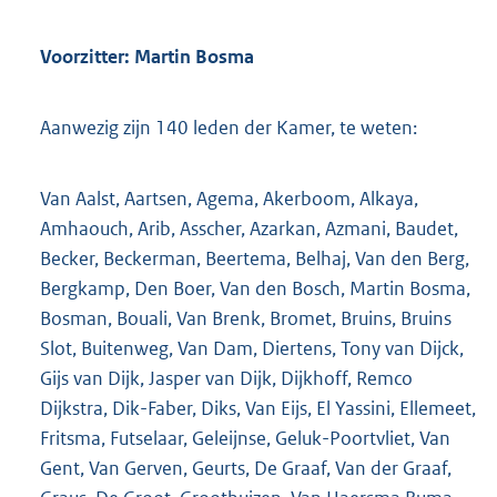
t
t
e
Voorzitter: Martin Bosma
:
1
9
Aanwezig zijn 140 leden der Kamer, te weten:
7
K
b
Van Aalst, Aartsen, Agema, Akerboom, Alkaya,
Amhaouch, Arib, Asscher, Azarkan, Azmani, Baudet,
Becker, Beckerman, Beertema, Belhaj, Van den Berg,
Bergkamp, Den Boer, Van den Bosch, Martin Bosma,
Bosman, Bouali, Van Brenk, Bromet, Bruins, Bruins
Slot, Buitenweg, Van Dam, Diertens, Tony van Dijck,
Gijs van Dijk, Jasper van Dijk, Dijkhoff, Remco
Dijkstra, Dik-Faber, Diks, Van Eijs, El Yassini, Ellemeet,
Fritsma, Futselaar, Geleijnse, Geluk-Poortvliet, Van
Gent, Van Gerven, Geurts, De Graaf, Van der Graaf,