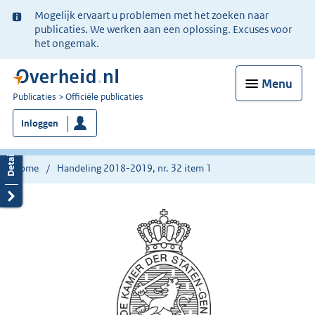
Ter
Mogelijk ervaart u problemen met het zoeken naar
informatie:
publicaties. We werken aan een oplossing. Excuses voor
het ongemak.
Menu
U
Publicaties
Officiële publicaties
bent
Inloggen
nu
hier:
Home
Handeling 2018-2019, nr. 32 item 1