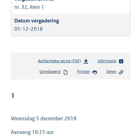
nr. 32, item 1
05-12-2018
Authentieke versie (PDF)
b
Informatie
e
Gerelateerd
Printen
Delen
s
t
a
n
1
d
s
g
Woensdag 5 december 2018
r
o
o
Aanvang 10:15 uur